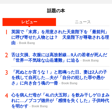
話題の本
レビュー
ニュース
英国で「末席」を用意された天皇陛下を「最前列」
に呼び寄せた人物とは？ 天皇陛下が尊敬される理
由
Book Bang
舌は欠損、衣服には高放射線…9人の若者が死んだ
「世界一不気味な山岳遭難」に迫る
Book Bang
「死ぬとか言うな！」と怒鳴った日、妻は2人の子
を残して自死した…夫が「自分の犯した罪や愚か
さ」に向き合う魂の一冊
Book Bang
心を病んだ母が「4Lの大五郎」を飲み干しゲロまみ
れに…ノブコブ徳井が「感情を失くした」子供時代
を明かす
Book Bang