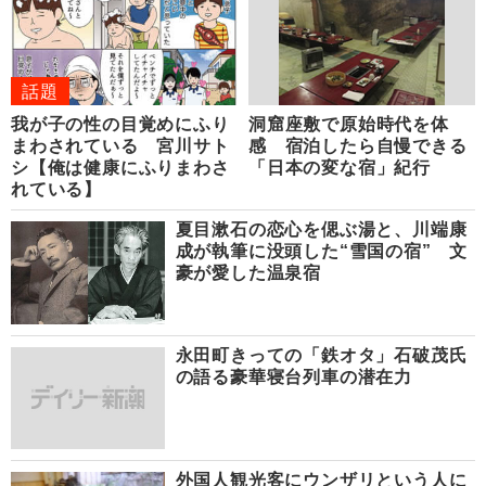
話題
我が子の性の目覚めにふり
洞窟座敷で原始時代を体
まわされている 宮川サト
感 宿泊したら自慢できる
シ【俺は健康にふりまわさ
「日本の変な宿」紀行
れている】
夏目漱石の恋心を偲ぶ湯と、川端康
成が執筆に没頭した“雪国の宿” 文
豪が愛した温泉宿
永田町きっての「鉄オタ」石破茂氏
の語る豪華寝台列車の潜在力
外国人観光客にウンザリという人に