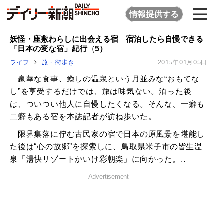
情報提供する
妖怪・座敷わらしに出会える宿 宿泊したら自慢できる
「日本の変な宿」紀行（5）
ライフ
旅・街歩き
2015年01月05日
豪華な食事、癒しの温泉という月並みな“おもてな
し”を享受するだけでは、旅は味気ない。泊った後
は、ついつい他人に自慢したくなる。そんな、一癖も
二癖もある宿を本誌記者が訪ね歩いた。
限界集落に佇む古民家の宿で日本の原風景を堪能し
た後は“心の故郷”を探索しに、鳥取県米子市の皆生温
泉「湯快リゾートかいけ彩朝楽」に向かった。...
Advertisement