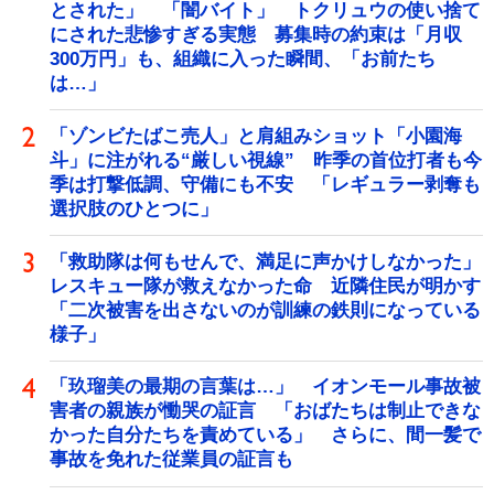
とされた」 「闇バイト」 トクリュウの使い捨て
にされた悲惨すぎる実態 募集時の約束は「月収
300万円」も、組織に入った瞬間、「お前たち
は…」
「ゾンビたばこ売人」と肩組みショット「小園海
斗」に注がれる“厳しい視線” 昨季の首位打者も今
季は打撃低調、守備にも不安 「レギュラー剥奪も
選択肢のひとつに」
「救助隊は何もせんで、満足に声かけしなかった」
レスキュー隊が救えなかった命 近隣住民が明かす
「二次被害を出さないのが訓練の鉄則になっている
様子」
「玖瑠美の最期の言葉は…」 イオンモール事故被
害者の親族が慟哭の証言 「おばたちは制止できな
かった自分たちを責めている」 さらに、間一髪で
事故を免れた従業員の証言も