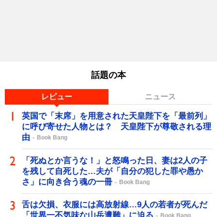
話題の本
レビュー
ニュース
英国で「末席」を用意された天皇陛下を「最前列」
に呼び寄せた人物とは？ 天皇陛下が尊敬される理
由
Book Bang
「死ぬとか言うな！」と怒鳴った日、妻は2人の子
を残して自死した…夫が「自分の犯した罪や愚か
さ」に向き合う魂の一冊
Book Bang
舌は欠損、衣服には高放射線…9人の若者が死んだ
「世界一不気味な山岳遭難」に迫る
Book Bang