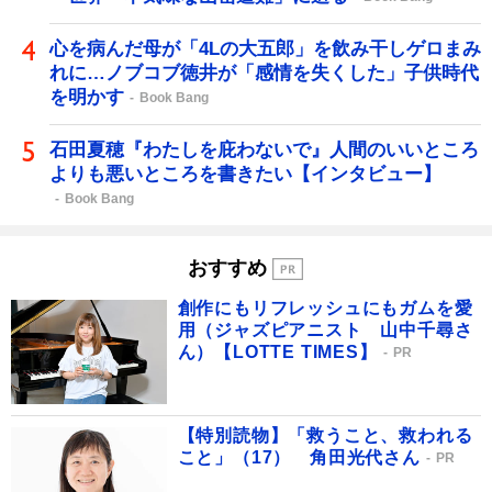
心を病んだ母が「4Lの大五郎」を飲み干しゲロまみ
れに…ノブコブ徳井が「感情を失くした」子供時代
を明かす
Book Bang
石田夏穂『わたしを庇わないで』人間のいいところ
よりも悪いところを書きたい【インタビュー】
Book Bang
おすすめ
創作にもリフレッシュにもガムを愛
用（ジャズピアニスト 山中千尋さ
ん）【LOTTE TIMES】
PR
【特別読物】「救うこと、救われる
こと」（17） 角田光代さん
PR