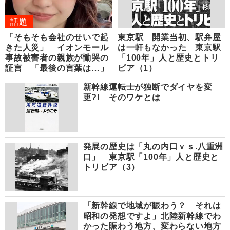
話題
「そもそも会社のせいで起
東京駅 開業当初、駅弁屋
きた人災」 イオンモール
は一軒もなかった 東京駅
事故被害者の親族が慟哭の
「100年」人と歴史とトリ
証言 「最後の言葉は…」
ビア（1）
新幹線運転士が独断でダイヤを変
更?! そのワケとは
発展の歴史は「丸の内口ｖｓ.八重洲
口」 東京駅「100年」人と歴史と
トリビア（3）
「新幹線で地域が賑わう？ それは
昭和の発想ですよ」北陸新幹線でわ
かった賑わう地方、変わらない地方