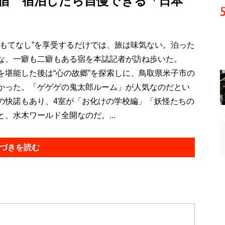
宿 宿泊したら自慢できる「日本
もてなし”を享受するだけでは、旅は味気ない。泊った
な、一癖も二癖もある宿を本誌記者が訪ね歩いた。
堪能した後は“心の故郷”を探索しに、鳥取県米子市の
かった。「ゲゲゲの鬼太郎ルーム」が人気なのだとい
の快諾もあり、4室が「お化けの学校編」「妖怪たちの
、水木ワールド全開なのだ。...
づきを読む