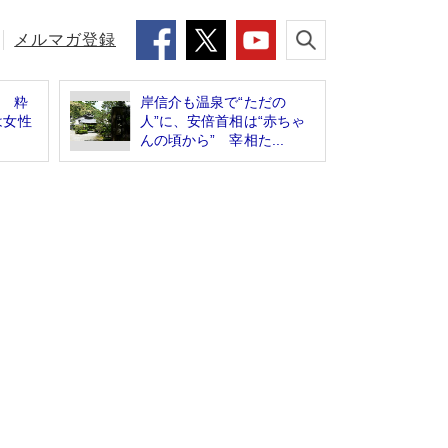
メルマガ登録
す 粋
岸信介も温泉で“ただの
は女性
人”に、安倍首相は“赤ちゃ
んの頃から” 宰相た...