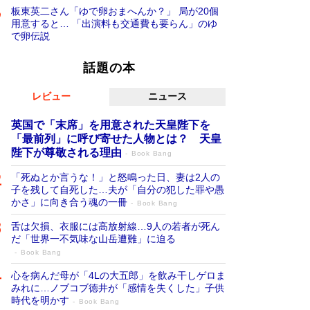
板東英二さん「ゆで卵おまへんか？」 局が20個
用意すると… 「出演料も交通費も要らん」のゆ
で卵伝説
話題の本
レビュー
ニュース
英国で「末席」を用意された天皇陛下を
「最前列」に呼び寄せた人物とは？ 天皇
陛下が尊敬される理由
Book Bang
「死ぬとか言うな！」と怒鳴った日、妻は2人の
子を残して自死した…夫が「自分の犯した罪や愚
かさ」に向き合う魂の一冊
Book Bang
舌は欠損、衣服には高放射線…9人の若者が死ん
だ「世界一不気味な山岳遭難」に迫る
Book Bang
心を病んだ母が「4Lの大五郎」を飲み干しゲロま
みれに…ノブコブ徳井が「感情を失くした」子供
時代を明かす
Book Bang