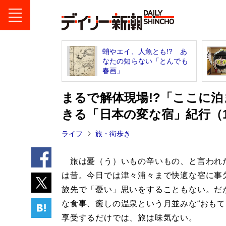
蛸やエイ、人魚とも!? あ
なたの知らない「とんでも
春画」
まるで解体現場!?「ここに
きる「日本の変な宿」紀行（
ライフ
旅・街歩き
旅は憂（う）いもの辛いもの、と言われ
は昔。今日では津々浦々まで快適な宿に事
旅先で「憂い」思いをすることもない。だ
な食事、癒しの温泉という月並みな“おもて
享受するだけでは、旅は味気ない。