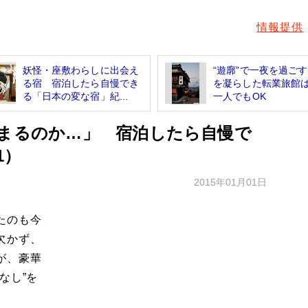
情報提供
妖怪・座敷わらしに出会え
“遊廓”で一夜を過ご
る宿 宿泊したら自慢でき
を凝らした転業旅館
る「日本の変な宿」紀...
一人でもOK
泊まるのか…」 宿泊したら自慢で
1）
2015年01月01日
たのも今
欠かず、
が、豪華
なし”を