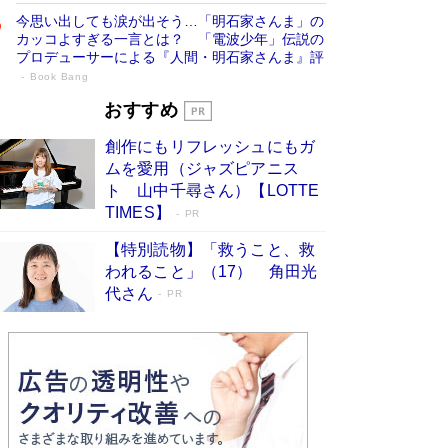
今思い出しても涙が出そう…「明石家さんま」の
カッコよすぎる一言とは？ 「電波少年」伝説の
プロデューサーによる『人間・明石家さんま』評
Book Bang
「宇宙兄弟」最終46巻がベストセラー1
おすすめ
位 宇宙開発への関心を押し上げた18年の
創作にもリフレッシュにもガ
物語に幕 特装版には「宇宙で描かれたマ
ムを愛用（ジャズピアニス
ンガ」も収録
Book Bang
ト 山中千尋さん）【LOTTE
美輪明宏 晩年の回答を集めた『ほほえんで生き
TIMES】
PR
るための人生相談』がランクイン［エンターテイ
メントベストセラー］
Book Bang
【特別読物】「救うこと、救
われること」（17） 角田光
「『火垂るの墓』は、大嘘である」原作者が抱き
代さん
続けた“自責の念”とは…「自己憐憫は描きたくな
PR
い」監督が徹底的にこだわったこと（後編） #
戦争の記憶
Book Bang
「叱って伸びるやつは、褒めたらもっと伸びる」
俳優・高嶋政伸が家族に教わった“人を育てるコ
ツ”…芸への考え方を明かす
Book Bang
東野圭吾、伊坂幸太郎の人気シリーズ最新作どち