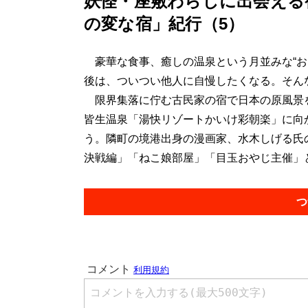
妖怪・座敷わらしに出会える
の変な宿」紀行（5）
豪華な食事、癒しの温泉という月並みな“お
後は、ついつい他人に自慢したくなる。そん
限界集落に佇む古民家の宿で日本の原風景を
皆生温泉「湯快リゾートかいけ彩朝楽」に向
う。隣町の境港出身の漫画家、水木しげる氏
決戦編」「ねこ娘部屋」「目玉おやじ主催」と
つ