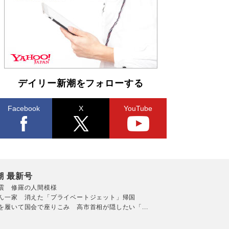
らも文庫化 映画化された直木賞受賞作もランク
イン［文庫ベストセラー］
Book Bang
デイリー新潮をフォローする
Facebook
X
YouTube
潮 最新号
震 修羅の人間模様
ん一家 消えた「プライベートジェット」帰国
を履いて国会で座りこみ 高市首相が隠したい「...