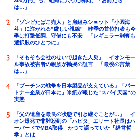
300万円」も、組織に入った瞬間、「お前たち
は…」
「ゾンビたばこ売人」と肩組みショット「小園海
斗」に注がれる“厳しい視線” 昨季の首位打者も今
季は打撃低調、守備にも不安 「レギュラー剥奪も
選択肢のひとつに」
「そもそも会社のせいで起きた人災」 イオンモー
ル事故被害者の親族が慟哭の証言 「最後の言葉
は…」
「プーチンの戦争を日本製品が支えている」「パー
トナー企業が日本に」米紙が報じた“スパイ天国”の
実態
「父の遺産を最良の状態で引き継ぐことが…」 イ
オン爆発で非難殺到の「ハビタ」エリート社長はハ
ーバードでMBA取得 かつて語っていた「経営哲
学」とは