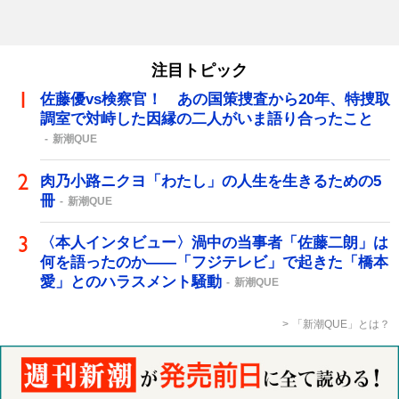
注目トピック
佐藤優vs検察官！ あの国策捜査から20年、特捜取
調室で対峙した因縁の二人がいま語り合ったこと
新潮QUE
肉乃小路ニクヨ「わたし」の人生を生きるための5
冊
新潮QUE
〈本人インタビュー〉渦中の当事者「佐藤二朗」は
何を語ったのか――「フジテレビ」で起きた「橋本
愛」とのハラスメント騒動
新潮QUE
「新潮QUE」とは？