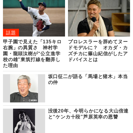
話題
甲子園で見えた「135キロ
プロレスラーを辞めてヌー
右腕」の異質さ 神村学
ドモデルに？ オカダ・カ
園・龍頭汰樹が“公立進学
ズチカに篠山紀信がしたア
校の雄”東筑打線を翻弄し
ドバイスとは
た理由
坂口征二が語る「馬場と猪木」本当
の仲
没後20年、今明らかになる大山倍達
と“ケンカ十段”芦原英幸の恩讐