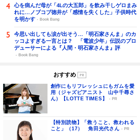
心を病んだ母が「4Lの大五郎」を飲み干しゲロまみ
れに…ノブコブ徳井が「感情を失くした」子供時代
を明かす
Book Bang
今思い出しても涙が出そう…「明石家さんま」のカ
ッコよすぎる一言とは？ 「電波少年」伝説のプロ
デューサーによる『人間・明石家さんま』評
Book Bang
おすすめ
創作にもリフレッシュにもガムを愛
用（ジャズピアニスト 山中千尋さ
ん）【LOTTE TIMES】
PR
【特別読物】「救うこと、救われる
こと」（17） 角田光代さん
PR