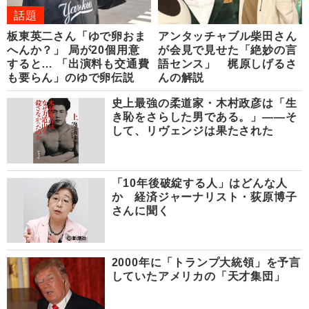
話題
板東英二さん「ゆで卵おま
アンタッチャブル柴田さん
へんか？」 局が20個用意
が会見で見せた「絶妙の言
すると… 「出演料も交通費
語センス」 梶原しげるさ
も要らん」のゆで卵伝説
んの解説
史上最強の柔道家・木村政彦は「生
き恥をさらした男である。」――そ
して、リヴェンジは果たされた
「10年後破綻する人」はどんな人
か 経済ジャーナリスト・荻原博子
さんに聞く
2000年に「トランプ大統領」を予言
していたアメリカの「天才集団」