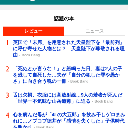
話題の本
レビュー
ニュース
英国で「末席」を用意された天皇陛下を「最前列」
に呼び寄せた人物とは？ 天皇陛下が尊敬される理
由
Book Bang
「死ぬとか言うな！」と怒鳴った日、妻は2人の子
を残して自死した…夫が「自分の犯した罪や愚か
さ」に向き合う魂の一冊
Book Bang
舌は欠損、衣服には高放射線…9人の若者が死んだ
「世界一不気味な山岳遭難」に迫る
Book Bang
心を病んだ母が「4Lの大五郎」を飲み干しゲロまみ
れに…ノブコブ徳井が「感情を失くした」子供時代
を明かす
Book Bang