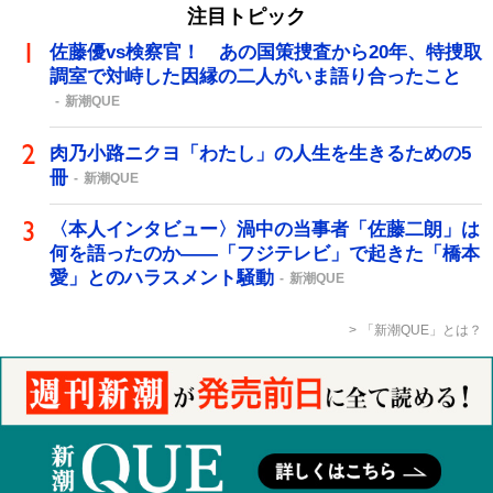
注目トピック
佐藤優vs検察官！ あの国策捜査から20年、特捜取
調室で対峙した因縁の二人がいま語り合ったこと
新潮QUE
肉乃小路ニクヨ「わたし」の人生を生きるための5
冊
新潮QUE
〈本人インタビュー〉渦中の当事者「佐藤二朗」は
何を語ったのか――「フジテレビ」で起きた「橋本
愛」とのハラスメント騒動
新潮QUE
「新潮QUE」とは？