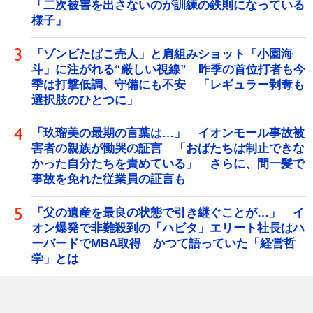
「二次被害を出さないのが訓練の鉄則になっている
様子」
「ゾンビたばこ売人」と肩組みショット「小園海
斗」に注がれる“厳しい視線” 昨季の首位打者も今
季は打撃低調、守備にも不安 「レギュラー剥奪も
選択肢のひとつに」
「玖瑠美の最期の言葉は…」 イオンモール事故被
害者の親族が慟哭の証言 「おばたちは制止できな
かった自分たちを責めている」 さらに、間一髪で
事故を免れた従業員の証言も
「父の遺産を最良の状態で引き継ぐことが…」 イ
オン爆発で非難殺到の「ハビタ」エリート社長はハ
ーバードでMBA取得 かつて語っていた「経営哲
学」とは