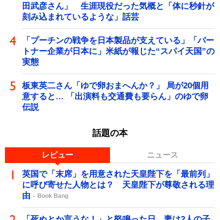
田武彦さん」 生涯現役だった気概と「体に秒針が
刻み込まれているような」話芸
「プーチンの戦争を日本製品が支えている」「パー
トナー企業が日本に」米紙が報じた“スパイ天国”の
実態
板東英二さん「ゆで卵おまへんか？」 局が20個用
意すると… 「出演料も交通費も要らん」のゆで卵
伝説
話題の本
レビュー
ニュース
英国で「末席」を用意された天皇陛下を「最前列」
に呼び寄せた人物とは？ 天皇陛下が尊敬される理
由
Book Bang
「死ぬとか言うな！」と怒鳴った日、妻は2人の子