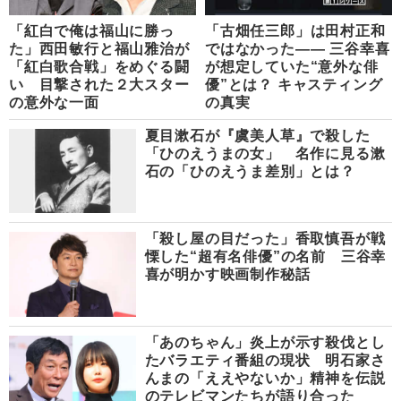
「紅白で俺は福山に勝っ
「古畑任三郎」は田村正和
た」西田敏行と福山雅治が
ではなかった―― 三谷幸喜
「紅白歌合戦」をめぐる闘
が想定していた“意外な俳
い 目撃された２大スター
優”とは？ キャスティング
の意外な一面
の真実
夏目漱石が『虞美人草』で殺した
「ひのえうまの女」 名作に見る漱
石の「ひのえうま差別」とは？
「殺し屋の目だった」香取慎吾が戦
慄した“超有名俳優”の名前 三谷幸
喜が明かす映画制作秘話
「あのちゃん」炎上が示す殺伐とし
たバラエティ番組の現状 明石家さ
んまの「ええやないか」精神を伝説
のテレビマンたちが語り合った