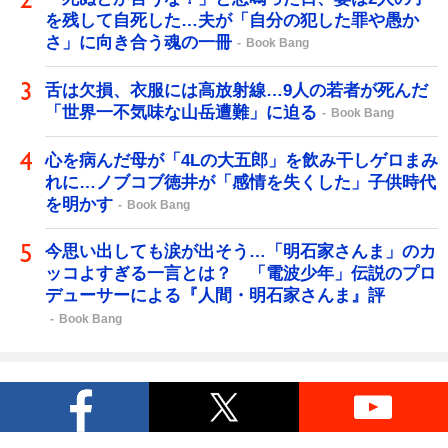
を残して自死した…夫が「自分の犯した罪や愚か
さ」に向き合う魂の一冊
Book Bang
舌は欠損、衣服には高放射線…9人の若者が死んだ
「世界一不気味な山岳遭難」に迫る
Book Bang
心を病んだ母が「4Lの大五郎」を飲み干しゲロまみ
れに…ノブコブ徳井が「感情を失くした」子供時代
を明かす
Book Bang
今思い出しても涙が出そう…「明石家さんま」のカ
ッコよすぎる一言とは？ 「電波少年」伝説のプロ
デューサーによる『人間・明石家さんま』評
Book Bang