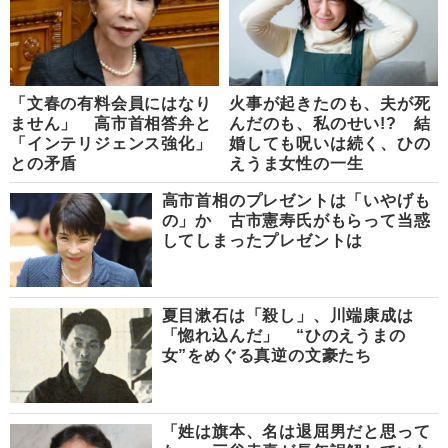
「文春の有料会員にはなり
火事が起きたのも、夫が死
ません」 高市首相答弁と
んだのも、私のせい!? 結
「インテリジェンス強化」
婚しても呪いは続く、ひの
との矛盾
えうま女性の一生
高市首相のプレゼントは「いやげも
の」か 古市憲寿氏がもらって当惑
してしまったプレゼントは
夏目漱石は「殺し」、川端康成は
「惚れ込んだ」 “ひのえうまの
女”をめぐる真逆の文豪たち
「姓は旗本、名は退屈男だと思って