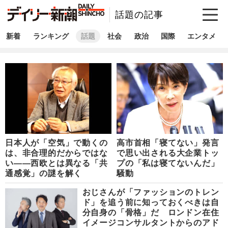
話題の記事
新着
ランキング
話題
社会
政治
国際
エンタメ
日本人が「空気」で動くの
高市首相「寝てない」発言
は、非合理的だからではな
で思い出される大企業トッ
い――西欧とは異なる「共
プの「私は寝てないんだ」
通感覚」の謎を解く
騒動
おじさんが「ファッションのトレン
ド」を追う前に知っておくべきは自
分自身の「骨格」だ ロンドン在住
イメージコンサルタントからのアド