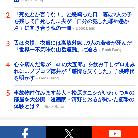
Book Bang
「死ぬとか言うな！」と怒鳴った日、妻は2人の子
を残して自死した…夫が「自分の犯した罪や愚か
さ」に向き合う魂の一冊
Book Bang
舌は欠損、衣服には高放射線…9人の若者が死んだ
「世界一不気味な山岳遭難」に迫る
Book Bang
心を病んだ母が「4Lの大五郎」を飲み干しゲロまみ
れに…ノブコブ徳井が「感情を失くした」子供時代
を明かす
Book Bang
事故物件住みます芸人・松原タニシがいわくつきの
部屋を大公開 漫画家・清野とおるが聞いた衝撃の
体験とは？
Book Bang