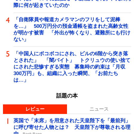
際に何が起きていたのか
「自衛隊員や報道カメラマンのフリをして泥棒
を…」 500万円分の預金通帳を盗まれた高齢女性
が明かす被害 「外出が怖くなり、避難所にも行け
ない」
「中国人にボコボコにされ、ビルの6階から突き落
とされた」 「闇バイト」 トクリュウの使い捨て
にされた悲惨すぎる実態 募集時の約束は「月収
300万円」も、組織に入った瞬間、「お前たち
は…」
話題の本
レビュー
ニュース
英国で「末席」を用意された天皇陛下を「最前列」
に呼び寄せた人物とは？ 天皇陛下が尊敬される理
由