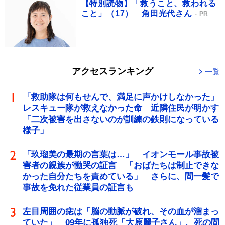
【特別読物】「救うこと、救われる
こと」（17） 角田光代さん
PR
アクセスランキング
一覧
「救助隊は何もせんで、満足に声かけしなかった」
レスキュー隊が救えなかった命 近隣住民が明かす
「二次被害を出さないのが訓練の鉄則になっている
様子」
「玖瑠美の最期の言葉は…」 イオンモール事故被
害者の親族が慟哭の証言 「おばたちは制止できな
かった自分たちを責めている」 さらに、間一髪で
事故を免れた従業員の証言も
左目周囲の痣は「脳の動脈が破れ、その血が溜まっ
ていた」 09年に孤独死「大原麗子さん」、死の間