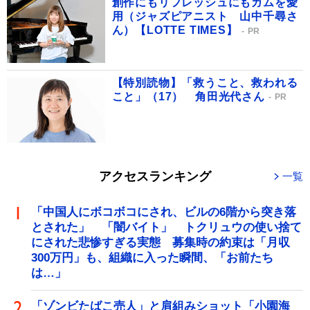
創作にもリフレッシュにもガムを愛
用（ジャズピアニスト 山中千尋さ
ん）【LOTTE TIMES】
PR
【特別読物】「救うこと、救われる
こと」（17） 角田光代さん
PR
アクセスランキング
一覧
「中国人にボコボコにされ、ビルの6階から突き落
とされた」 「闇バイト」 トクリュウの使い捨て
にされた悲惨すぎる実態 募集時の約束は「月収
300万円」も、組織に入った瞬間、「お前たち
は…」
「ゾンビたばこ売人」と肩組みショット「小園海