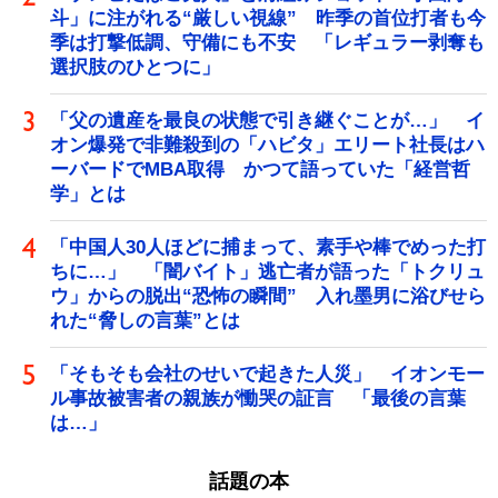
斗」に注がれる“厳しい視線” 昨季の首位打者も今
季は打撃低調、守備にも不安 「レギュラー剥奪も
選択肢のひとつに」
「父の遺産を最良の状態で引き継ぐことが…」 イ
オン爆発で非難殺到の「ハビタ」エリート社長はハ
ーバードでMBA取得 かつて語っていた「経営哲
学」とは
「中国人30人ほどに捕まって、素手や棒でめった打
ちに…」 「闇バイト」逃亡者が語った「トクリュ
ウ」からの脱出“恐怖の瞬間” 入れ墨男に浴びせら
れた“脅しの言葉”とは
「そもそも会社のせいで起きた人災」 イオンモー
ル事故被害者の親族が慟哭の証言 「最後の言葉
は…」
話題の本