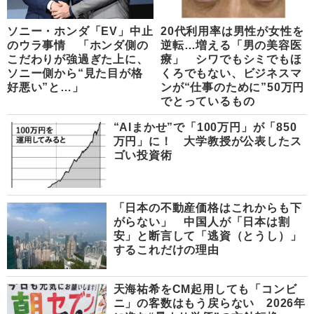
ソニー・ホンダ「EV」中止
20代利用率は男性が女性を
のウラ事情 「ホンダ側の
逆転…増える「男の美容医
こだわりが強過ぎた上に、
療」 シワでもシミでもほ
ソニー側から“見た目が格
くろでもない、ビジネスマ
好悪い”と…」
ンが“仕事のために”50万円
でとっているもの
“AIまかせ”で「100万円」が「850
万円」に！ 大学教授が公表したス
ゴい投資術
「日本の不動産価格はこれからも下
がらない」 中国人が「日本は割
安」と断言して「逃資（とうし）」
するこれだけの理由
天海祐希をCM起用しても「コンビ
ニ」の客数はもう戻らない 2026年