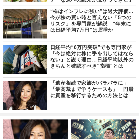
“株はインフレに強い”は過大評価…
今が株の買い時と言えない「5つの
リスク」を専門家が解説 “年末に
は日経平均7万円”は眉唾か
日経平均“6万円突破”でも専門家が
「今は絶対に株に手を出してはなら
ない」と説く理由…日経平均以外の
きちんと確認すべき“指標”とは
「遺産相続で家族がバラバラに」
「最高裁まで争うケースも」 円滑
に資産を移行するための方法とは