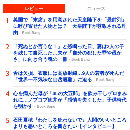
レビュー
ニュース
英国で「末席」を用意された天皇陛下を「最前列」
に呼び寄せた人物とは？ 天皇陛下が尊敬される理
由
Book Bang
「死ぬとか言うな！」と怒鳴った日、妻は2人の子
を残して自死した…夫が「自分の犯した罪や愚か
さ」に向き合う魂の一冊
Book Bang
舌は欠損、衣服には高放射線…9人の若者が死んだ
「世界一不気味な山岳遭難」に迫る
Book Bang
心を病んだ母が「4Lの大五郎」を飲み干しゲロまみ
れに…ノブコブ徳井が「感情を失くした」子供時代
を明かす
Book Bang
石田夏穂『わたしを庇わないで』人間のいいところ
よりも悪いところを書きたい【インタビュー】