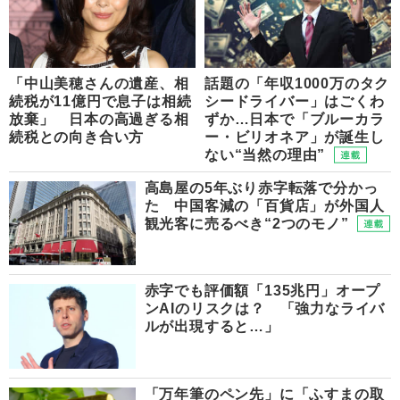
「中山美穂さんの遺産、相
話題の「年収1000万のタク
続税が11億円で息子は相続
シードライバー」はごくわ
放棄」 日本の高過ぎる相
ずか…日本で「ブルーカラ
続税との向き合い方
ー・ビリオネア」が誕生し
ない“当然の理由”
高島屋の5年ぶり赤字転落で分かっ
た 中国客減の「百貨店」が外国人
観光客に売るべき“2つのモノ”
赤字でも評価額「135兆円」オープ
ンAIのリスクは？ 「強力なライバ
ルが出現すると…」
「万年筆のペン先」に「ふすまの取