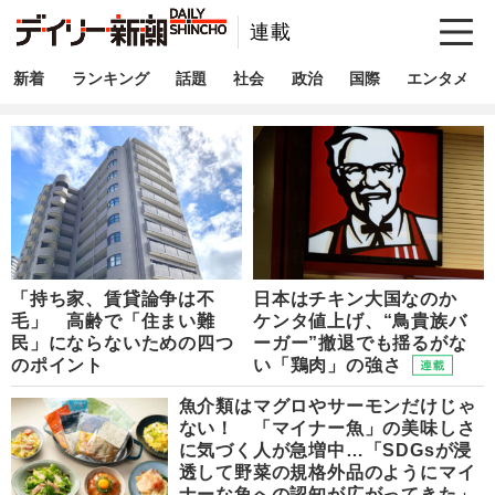
連載
新着
ランキング
話題
社会
政治
国際
エンタメ
「持ち家、賃貸論争は不
日本はチキン大国なのか
毛」 高齢で「住まい難
ケンタ値上げ、“鳥貴族バ
民」にならないための四つ
ーガー”撤退でも揺るがな
のポイント
い「鶏肉」の強さ
魚介類はマグロやサーモンだけじゃ
ない！ 「マイナー魚」の美味しさ
に気づく人が急増中…「SDGsが浸
透して野菜の規格外品のようにマイ
ナーな魚への認知が広がってきた」