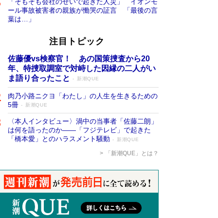
「そもそも会社のせいで起きた人災」 イオンモ
ール事故被害者の親族が慟哭の証言 「最後の言
葉は…」
注目トピック
佐藤優vs検察官！ あの国策捜査から20
年、特捜取調室で対峙した因縁の二人がい
ま語り合ったこと
新潮QUE
肉乃小路ニクヨ「わたし」の人生を生きるための
5冊
新潮QUE
〈本人インタビュー〉渦中の当事者「佐藤二朗」
は何を語ったのか――「フジテレビ」で起きた
「橋本愛」とのハラスメント騒動
新潮QUE
「新潮QUE」とは？