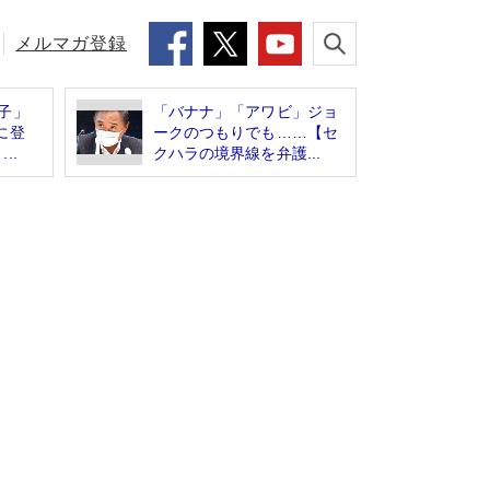
メルマガ登録
子」
「バナナ」「アワビ」ジョ
に登
ークのつもりでも……【セ
..
クハラの境界線を弁護...