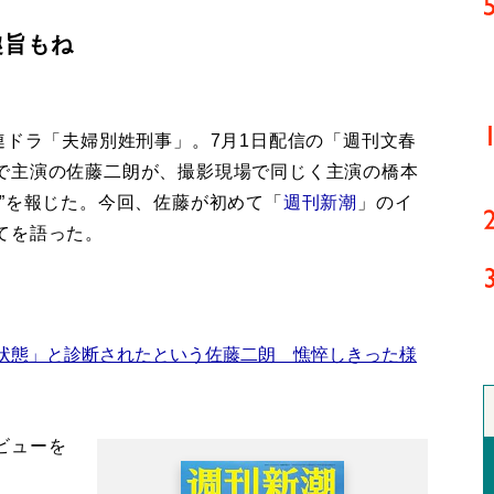
趣旨もね
連ドラ「夫婦別姓刑事」。7月1日配信の「週刊文春
で主演の佐藤二朗が、撮影現場で同じく主演の橋本
”を報じた。今回、佐藤が初めて「
週刊新潮
」のイ
てを語った。
状態」と診断されたという佐藤二朗 憔悴しきった様
ビューを