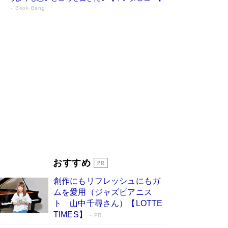
Book Bang
73歳でも働くしかない 「老後レス時代」
に交通誘導員の独白が話題
Book Bang
「『火垂るの墓』は、大嘘である」原作者が抱き
続けた“自責の念”とは…「自己憐憫は描きたくな
い」監督が徹底的にこだわったこと（後編） #
戦争の記憶
Book Bang
「なんで？ そんな馬鹿な……」90歳になった作
家・阿刀田高さんが、ひとり暮らしの生活を明か
す
Book Bang
友近氏、絶賛！ 鎌倉を舞台に、孤独を抱えた
人々が新たな一歩を踏み出す連作短篇集『海のほ
とりのプラネット』試し読み
Book Bang
おすすめ
和田秀樹の70代、80代向け新書がベスト3を独
占 上半期1位にも選出［新書ベストセラー］
創作にもリフレッシュにもガ
Book Bang
ムを愛用（ジャズピアニス
ト 山中千尋さん）【LOTTE
TIMES】
PR