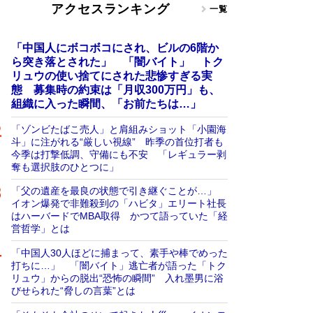
アクセスランキング
一覧
「中国人にボコボコにされ、ビルの6階か
ら突き落とされた」 「闇バイト」 トク
リュウの使い捨てにされた悲惨すぎる実
態 募集時の約束は「月収300万円」も、
組織に入った瞬間、「お前たちは…」
「ゾンビたばこ売人」と肩組みショット「小園海
斗」に注がれる“厳しい視線” 昨季の首位打者も
今季は打撃低調、守備にも不安 「レギュラー剥
奪も選択肢のひとつに」
「父の遺産を最良の状態で引き継ぐことが…」
イオン爆発で非難殺到の「ハビタ」エリート社長
はハーバードでMBA取得 かつて語っていた「経
営哲学」とは
「中国人30人ほどに捕まって、素手や棒でめった
打ちに…」 「闇バイト」逃亡者が語った「トク
リュウ」からの脱出“恐怖の瞬間” 入れ墨男に浴
びせられた“脅しの言葉”とは