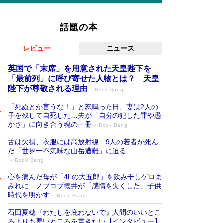
話題の本
レビュー
ニュース
英国で「末席」を用意された天皇陛下を
「最前列」に呼び寄せた人物とは？ 天皇
陛下が尊敬される理由
Book Bang
「死ぬとか言うな！」と怒鳴った日、妻は2人の
子を残して自死した…夫が「自分の犯した罪や愚
かさ」に向き合う魂の一冊
Book Bang
舌は欠損、衣服には高放射線…9人の若者が死ん
だ「世界一不気味な山岳遭難」に迫る
Book Bang
心を病んだ母が「4Lの大五郎」を飲み干しゲロま
みれに…ノブコブ徳井が「感情を失くした」子供
時代を明かす
Book Bang
石田夏穂『わたしを庇わないで』人間のいいとこ
ろよりも悪いところを書きたい【インタビュー】