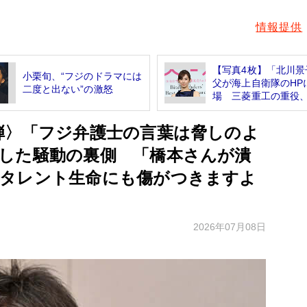
情報提供
【写真4枚】「北川景
小栗旬、“フジのドラマには
父が海上自衛隊のHP
二度と出ない”の激怒
場 三菱重工の重役、.
弾〉「フジ弁護士の言葉は脅しのよ
した騒動の裏側 「橋本さんが潰
タレント生命にも傷がつきますよ
2026年07月08日