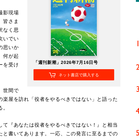
撮影現場
、皆さま
訳なく思
次いでい
の思いか
、何が起
「週刊新潮」2026年7月16日号
ーを受け
ネット書店で購入する
、世間で
の楽屋を訪れ「役者をやるべきではない」と語った
る。
して『あなたは役者をやるべきではない！』と相当
たと書いてあります。一応、この発言に至るまでの