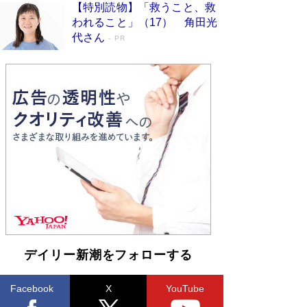
【特別読物】「救うこと、救
われること」（17） 角田光
代さん
PR
デイリー新潮をフォローする
Facebook
X
YouTube