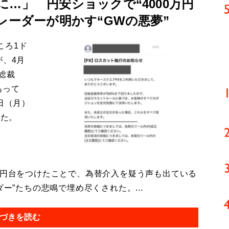
…」 円安ショックで“4000万円
レーダーが明かす“GWの悪夢”
ころ1ド
が、4月
総裁
あって
日（月）
った。
4円台をつけたことで、為替介入を疑う声も出ている
ー”たちの悲鳴で埋め尽くされた。...
づきを読む