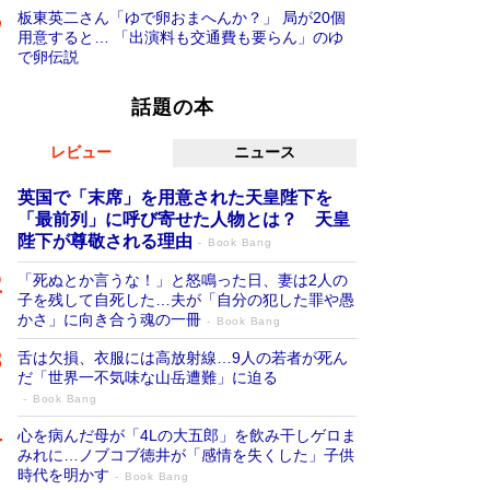
板東英二さん「ゆで卵おまへんか？」 局が20個
用意すると… 「出演料も交通費も要らん」のゆ
で卵伝説
話題の本
レビュー
ニュース
英国で「末席」を用意された天皇陛下を
「最前列」に呼び寄せた人物とは？ 天皇
陛下が尊敬される理由
Book Bang
「死ぬとか言うな！」と怒鳴った日、妻は2人の
子を残して自死した…夫が「自分の犯した罪や愚
かさ」に向き合う魂の一冊
Book Bang
舌は欠損、衣服には高放射線…9人の若者が死ん
だ「世界一不気味な山岳遭難」に迫る
Book Bang
心を病んだ母が「4Lの大五郎」を飲み干しゲロま
みれに…ノブコブ徳井が「感情を失くした」子供
時代を明かす
Book Bang