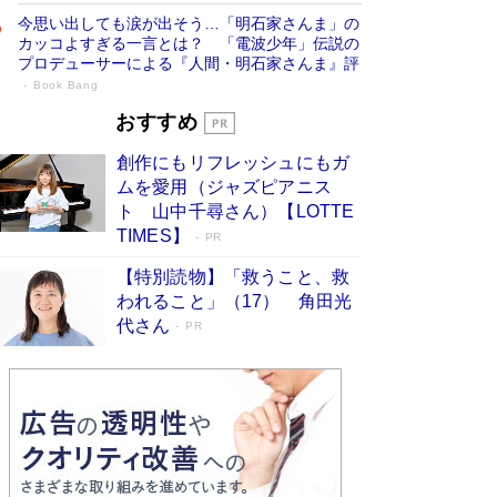
今思い出しても涙が出そう…「明石家さんま」の
カッコよすぎる一言とは？ 「電波少年」伝説の
プロデューサーによる『人間・明石家さんま』評
Book Bang
「宇宙兄弟」最終46巻がベストセラー1
おすすめ
位 宇宙開発への関心を押し上げた18年の
創作にもリフレッシュにもガ
物語に幕 特装版には「宇宙で描かれたマ
ムを愛用（ジャズピアニス
ンガ」も収録
Book Bang
ト 山中千尋さん）【LOTTE
美輪明宏 晩年の回答を集めた『ほほえんで生き
TIMES】
PR
るための人生相談』がランクイン［エンターテイ
メントベストセラー］
Book Bang
【特別読物】「救うこと、救
われること」（17） 角田光
「『火垂るの墓』は、大嘘である」原作者が抱き
代さん
続けた“自責の念”とは…「自己憐憫は描きたくな
PR
い」監督が徹底的にこだわったこと（後編） #
戦争の記憶
Book Bang
「叱って伸びるやつは、褒めたらもっと伸びる」
俳優・高嶋政伸が家族に教わった“人を育てるコ
ツ”…芸への考え方を明かす
Book Bang
東野圭吾、伊坂幸太郎の人気シリーズ最新作どち