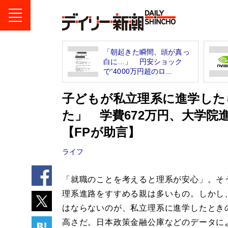
「朝起きた瞬間、頭が真っ
白に…」 円安ショック
で“4000万円超のロ...
子どもが私立理系に進学した
た」 学費672万円、大学院
【FPが助言】
ライフ
「就職のことを考えると理系が安心」。そ
理系進路をすすめる親は多いもの。しかし
はならないのが、私立理系に進学したとき
高さだ。日本政策金融公庫などのデータに