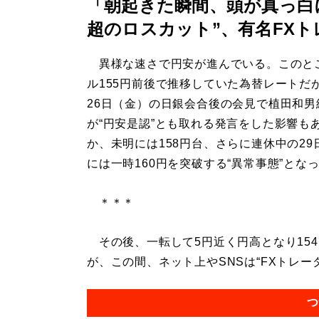
「朝起きた瞬間、頭が真っ白に
超のロスカット”、有名FXト
異様な速さで円安が進んでいる。このと
ル155円前後で推移していた為替レートだ
26日（金）の日銀会合後の会見で植田和男
が“円安是認”とも取れる発言をした影響も
か、未明には158円台、さらに連休中の29
には一時160円を突破する“異常事態”とな
＊＊＊
その後、一転して5円近く円高となり15
が、この間、ネット上やSNSは“FXトレーダ
つ