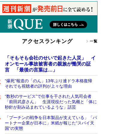
アクセスランキング
一覧
「そもそも会社のせいで起きた人災」 イ
オンモール事故被害者の親族が慟哭の証
言 「最後の言葉は…」
“爆死”報道の「のん」13年ぶり連ドラ本格復帰
それでも視聴者の評判が上々な理由
“数秒のサービス”で仕事を干された人気司会者
「前田武彦さん」 生涯現役だった気概と「体に
秒針が刻み込まれているような」話芸
「プーチンの戦争を日本製品が支えている」「パ
ートナー企業が日本に」米紙が報じた“スパイ天
国”の実態