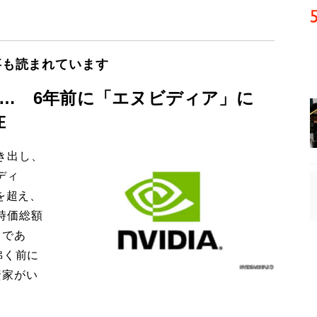
事も読まれています
フ… 6年前に「エヌビディア」に
在
き出し、
ディ
を超え、
時価総額
」であ
沸く前に
資家がい