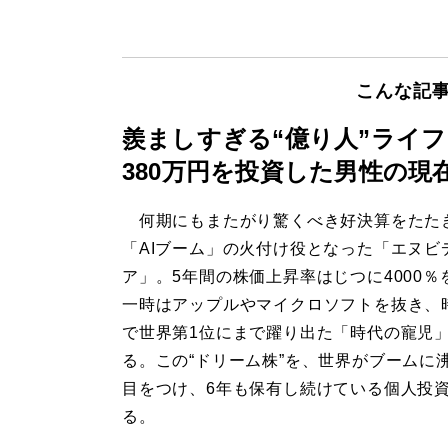
こんな記
羨ましすぎる“億り人”ライ
380万円を投資した男性の現
何期にもまたがり驚くべき好決算をたた
「AIブーム」の火付け役となった「エヌビ
ア」。5年間の株価上昇率はじつに4000％
一時はアップルやマイクロソフトを抜き、
で世界第1位にまで躍り出た「時代の寵児
る。この“ドリーム株”を、世界がブームに
目をつけ、6年も保有し続けている個人投
る。