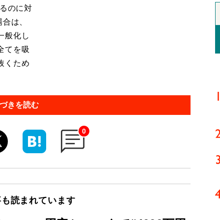
あるのに対
場合は、
一般化し
全てを吸
抜くため
づきを読む
0
事も読まれています