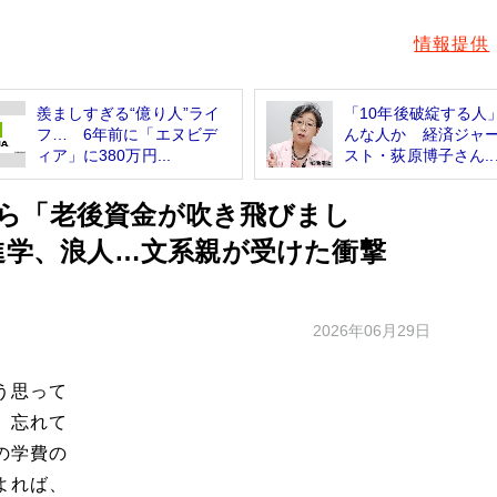
情報提供
羨ましすぎる“億り人”ライ
「10年後破綻する人
フ… 6年前に「エヌビデ
んな人か 経済ジャ
ィア」に380万円...
スト・荻原博子さん..
ら「老後資金が吹き飛びまし
進学、浪人…文系親が受けた衝撃
2026年06月29日
う思って
、忘れて
の学費の
よれば、