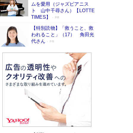
ムを愛用（ジャズピアニス
ンガ」も収録
Book Bang
ト 山中千尋さん）【LOTTE
美輪明宏 晩年の回答を集めた『ほほえんで生き
TIMES】
PR
るための人生相談』がランクイン［エンターテイ
メントベストセラー］
Book Bang
【特別読物】「救うこと、救
われること」（17） 角田光
「『火垂るの墓』は、大嘘である」原作者が抱き
代さん
続けた“自責の念”とは…「自己憐憫は描きたくな
PR
い」監督が徹底的にこだわったこと（後編） #
戦争の記憶
Book Bang
皇室はなぜ世界から尊敬されているのか？ 「天
皇陛下はお元気でおられるか」がサウジ国王の第
一声になる理由
Book Bang
東野圭吾、伊坂幸太郎の人気シリーズ最新作どち
らも文庫化 映画化された直木賞受賞作もランク
イン［文庫ベストセラー］
Book Bang