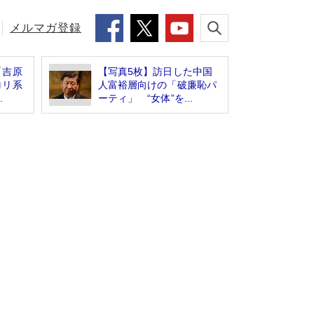
メルマガ登録
「吉原
【写真5枚】訪日した中国
ロリ系
人富裕層向けの「破廉恥パ
.
ーティ」 “女体”を...