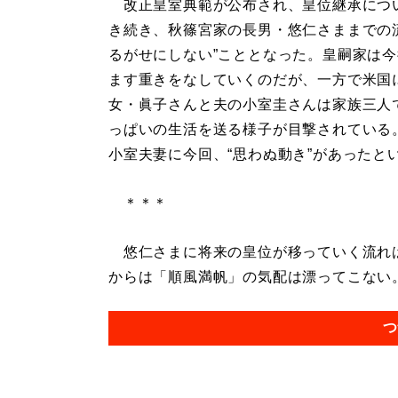
改正皇室典範が公布され、皇位継承につ
き続き、秋篠宮家の長男・悠仁さままでの
るがせにしない”こととなった。皇嗣家は
ます重きをなしていくのだが、一方で米国
女・眞子さんと夫の小室圭さんは家族三人
っぱいの生活を送る様子が目撃されている
小室夫妻に今回、“思わぬ動き”があったと
＊＊＊
悠仁さまに将来の皇位が移っていく流れは
からは「順風満帆」の気配は漂ってこない。.
つ