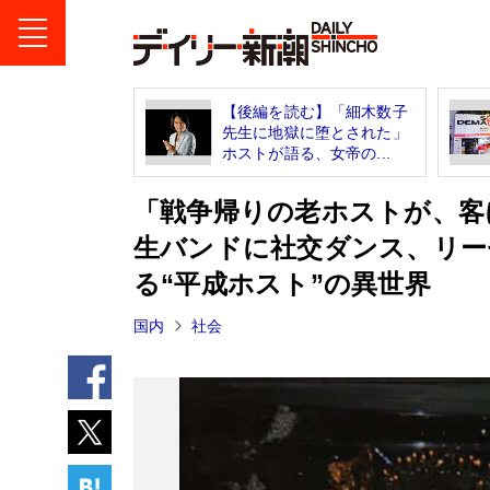
【後編を読む】「細木数子
先生に地獄に堕とされた」
ホストが語る、女帝の...
「戦争帰りの老ホストが、客
生バンドに社交ダンス、リー
る“平成ホスト”の異世界
国内
社会