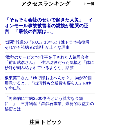
アクセスランキング
一覧
「そもそも会社のせいで起きた人災」 イ
オンモール事故被害者の親族が慟哭の証
言 「最後の言葉は…」
“爆死”報道の「のん」13年ぶり連ドラ本格復帰
それでも視聴者の評判が上々な理由
“数秒のサービス”で仕事を干された人気司会者
「前田武彦さん」 生涯現役だった気概と「体に
秒針が刻み込まれているような」話芸
板東英二さん「ゆで卵おまへんか？」 局が20個
用意すると… 「出演料も交通費も要らん」のゆ
で卵伝説
「将来的に年約2500億円という莫大な金額
に…」 三井物産「鉄鉱石事業」爆発的収益力の
秘密とは
注目トピック