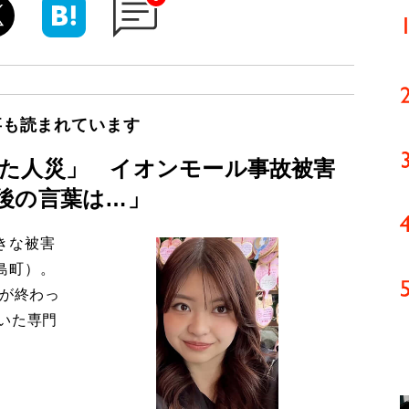
事も読まれています
た人災」 イオンモール事故被害
後の言葉は…」
きな被害
島町）。
導が終わっ
いた専門