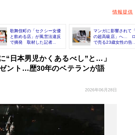
情報提供
歌舞伎町の「セクシー女優
マンガに影響されて
と飲める店」が風営法違反
の超高級店」へ… 
で摘発 取材した記者...
で売る23歳女性の告..
に“日本男児かくあるべし”と…」
ゼント…歴30年のベテランが語
2026年06月28日