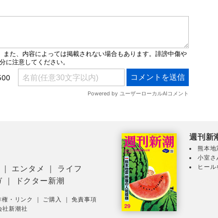
週刊新
熊本地
小室さ
ヒール
｜
エンタメ
｜
ライフ
ガ
｜
ドクター新潮
作権・リンク
｜
ご購入
｜
免責事項
会社新潮社