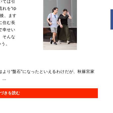
いては引
流れを“ゆ
今後、ます
に住む長
で幸せい
。そんな
いう。
より“盤石”になったといえるわけだが、秋篠宮家
..
づきを読む