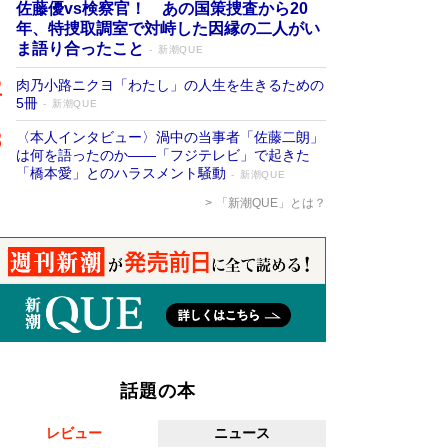
佐藤優vs検察官！ あの国策捜査から20
年、特捜取調室で対峙した因縁の二人がい
ま語り合ったこと
新潮QUE
肉乃小路ニクヨ「わたし」の人生を生きるための
5冊
新潮QUE
〈本人インタビュー〉渦中の当事者「佐藤二朗」
は何を語ったのか――「フジテレビ」で起きた
「橋本愛」とのハラスメント騒動
新潮QUE
「新潮QUE」とは？
話題の本
レビュー
ニュース