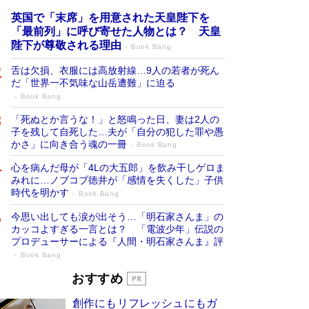
英国で「末席」を用意された天皇陛下を
「最前列」に呼び寄せた人物とは？ 天皇
陛下が尊敬される理由
Book Bang
舌は欠損、衣服には高放射線…9人の若者が死ん
だ「世界一不気味な山岳遭難」に迫る
Book Bang
「死ぬとか言うな！」と怒鳴った日、妻は2人の
子を残して自死した…夫が「自分の犯した罪や愚
かさ」に向き合う魂の一冊
Book Bang
心を病んだ母が「4Lの大五郎」を飲み干しゲロま
みれに…ノブコブ徳井が「感情を失くした」子供
時代を明かす
Book Bang
今思い出しても涙が出そう…「明石家さんま」の
カッコよすぎる一言とは？ 「電波少年」伝説の
プロデューサーによる『人間・明石家さんま』評
Book Bang
「宇宙兄弟」最終46巻がベストセラー1
おすすめ
位 宇宙開発への関心を押し上げた18年の
創作にもリフレッシュにもガ
物語に幕 特装版には「宇宙で描かれたマ