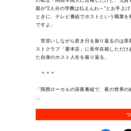
の私立・関西学院大に合格したけど、兄貴
親が“2人分の学費は払えんわ～”とお手上
ときに、テレビ番組でホストという職業を
ですよ」
苦笑いしながら若き日を振り返るのは美島
ストクラブ「愛本店」に長年在籍しただけ
た自身のホスト人生を振り返る。
＊＊＊
「関西ローカルの深夜番組で、夜の世界の
...
つ