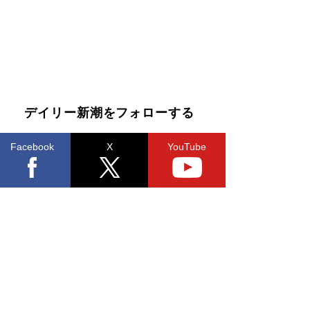
らも文庫化 映画化された直木賞受賞作もランク
イン［文庫ベストセラー］
Book Bang
デイリー新潮をフォローする
Facebook
X
YouTube