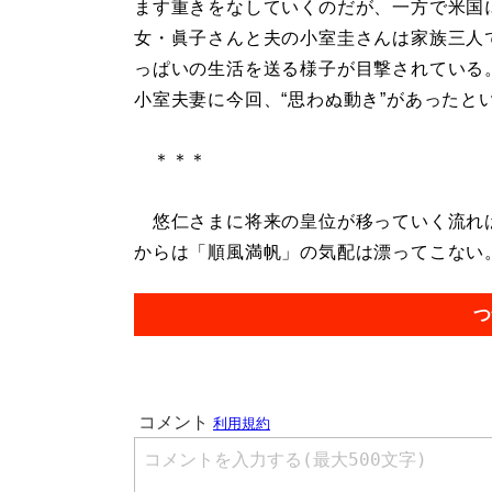
ます重きをなしていくのだが、一方で米国
女・眞子さんと夫の小室圭さんは家族三人
っぱいの生活を送る様子が目撃されている
小室夫妻に今回、“思わぬ動き”があったと
＊＊＊
悠仁さまに将来の皇位が移っていく流れは
からは「順風満帆」の気配は漂ってこない。.
つ