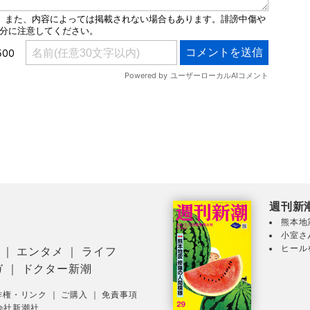
週刊新
熊本地
小室さ
ヒール
｜
エンタメ
｜
ライフ
ガ
｜
ドクター新潮
作権・リンク
｜
ご購入
｜
免責事項
会社新潮社