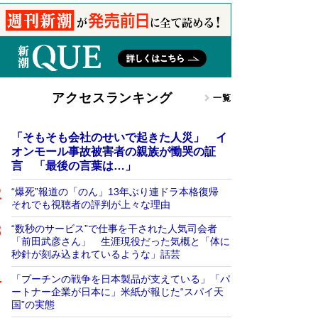
アクセスランキング
一覧
「そもそも会社のせいで起きた人災」 イ
オンモール事故被害者の親族が慟哭の証
言 「最後の言葉は…」
“爆死”報道の「のん」13年ぶり連ドラ本格復帰
それでも視聴者の評判が上々な理由
“数秒のサービス”で仕事を干された人気司会者
「前田武彦さん」 生涯現役だった気概と「体に
秒針が刻み込まれているような」話芸
「プーチンの戦争を日本製品が支えている」「パ
ートナー企業が日本に」米紙が報じた“スパイ天
国”の実態