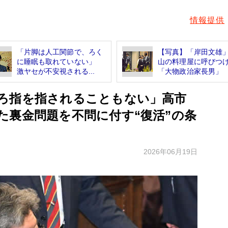
情報提供
「片脚は人工関節で、ろく
【写真】「岸田文雄
に睡眠も取れていない」
山の料理屋に呼びつ
激ヤセが不安視される...
「大物政治家長男」 な
ろ指を指されることもない」高市
た裏金問題を不問に付す“復活”の条
2026年06月19日