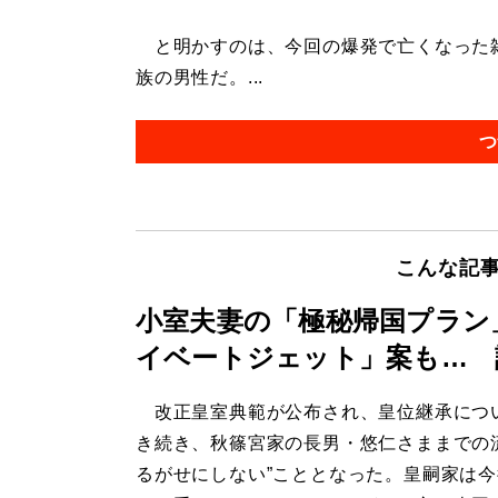
と明かすのは、今回の爆発で亡くなった雑
族の男性だ。...
つ
こんな記
小室夫妻の「極秘帰国プラン
イベートジェット」案も… 
改正皇室典範が公布され、皇位継承につ
き続き、秋篠宮家の長男・悠仁さままでの
るがせにしない”こととなった。皇嗣家は