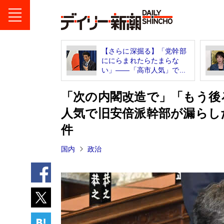
【さらに深掘る】「党幹部
ににらまれたらたまらな
い」――「高市人気」で...
「次の内閣改造で」「もう後
人気で旧安倍派幹部が漏らし
件
国内
政治