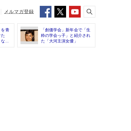
メルマガ登録
」を青
「創価学会」新年会で「生
けた
粋の学会っ子」と紹介され
...
た「大河主演女優」