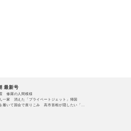
潮 最新号
震 修羅の人間模様
ん一家 消えた「プライベートジェット」帰国
を履いて国会で座りこみ 高市首相が隠したい「...