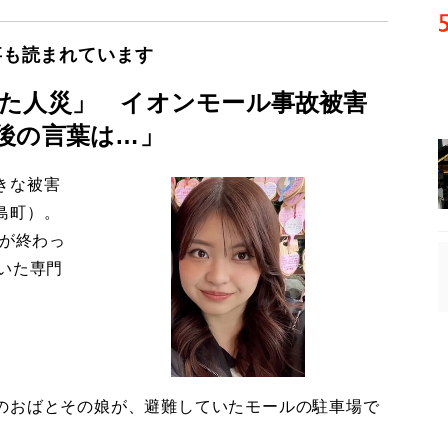
事も読まれています
た人災」 イオンモール事故被害
後の言葉は…」
きな被害
島町）。
導が終わっ
いた専門
のおばとその娘が、避難していたモールの駐車場で