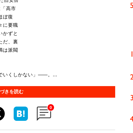
た旧安倍
は「高市
ほぼ復
々に要職
いかずと
ただ、裏
満は派閥
いくしかない」――。...
づきを読む
0