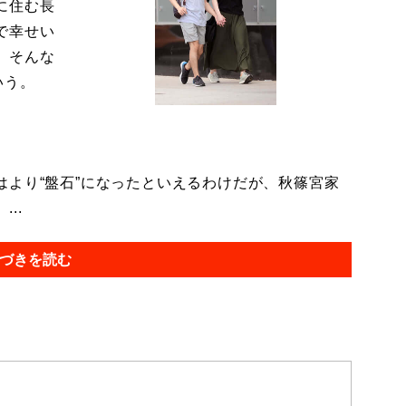
に住む長
で幸せい
。そんな
いう。
より“盤石”になったといえるわけだが、秋篠宮家
..
づきを読む