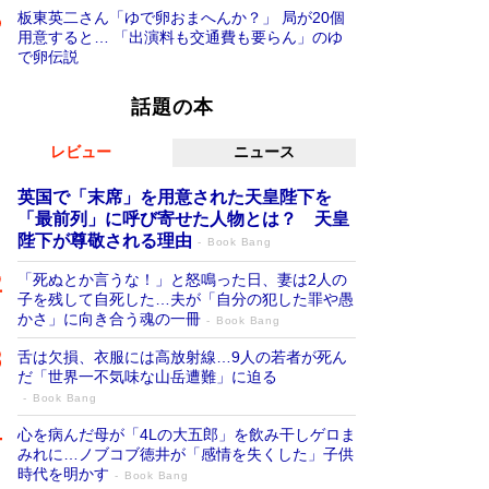
板東英二さん「ゆで卵おまへんか？」 局が20個
用意すると… 「出演料も交通費も要らん」のゆ
で卵伝説
話題の本
レビュー
ニュース
英国で「末席」を用意された天皇陛下を
「最前列」に呼び寄せた人物とは？ 天皇
陛下が尊敬される理由
Book Bang
「死ぬとか言うな！」と怒鳴った日、妻は2人の
子を残して自死した…夫が「自分の犯した罪や愚
かさ」に向き合う魂の一冊
Book Bang
舌は欠損、衣服には高放射線…9人の若者が死ん
だ「世界一不気味な山岳遭難」に迫る
Book Bang
心を病んだ母が「4Lの大五郎」を飲み干しゲロま
みれに…ノブコブ徳井が「感情を失くした」子供
時代を明かす
Book Bang