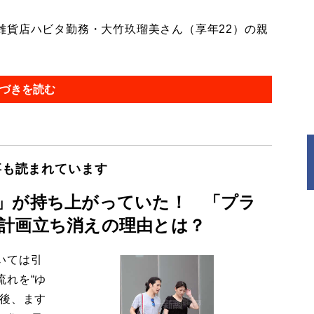
貨店ハビタ勤務・大竹玖瑠美さん（享年22）の親
づきを読む
事も読まれています
」が持ち上がっていた！ 「プラ
計画立ち消えの理由とは？
いては引
流れを“ゆ
今後、ます