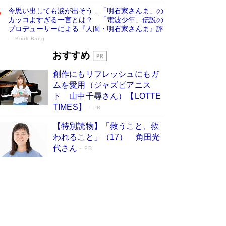
今思い出しても涙が出そう…「明石家さんま」の
カッコよすぎる一言とは？ 「電波少年」伝説の
プロデューサーによる『人間・明石家さんま』評
Book Bang
「宇宙兄弟」最終46巻がベストセラー1
おすすめ
位 宇宙開発への関心を押し上げた18年の
創作にもリフレッシュにもガ
物語に幕 特装版には「宇宙で描かれたマ
ムを愛用（ジャズピアニス
ンガ」も収録
Book Bang
ト 山中千尋さん）【LOTTE
美輪明宏 晩年の回答を集めた『ほほえんで生き
TIMES】
PR
るための人生相談』がランクイン［エンターテイ
メントベストセラー］
Book Bang
【特別読物】「救うこと、救
われること」（17） 角田光
「『火垂るの墓』は、大嘘である」原作者が抱き
代さん
続けた“自責の念”とは…「自己憐憫は描きたくな
PR
い」監督が徹底的にこだわったこと（後編） #
戦争の記憶
Book Bang
「叱って伸びるやつは、褒めたらもっと伸びる」
俳優・高嶋政伸が家族に教わった“人を育てるコ
ツ”…芸への考え方を明かす
Book Bang
東野圭吾、伊坂幸太郎の人気シリーズ最新作どち