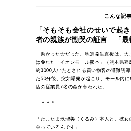
こんな記
「そもそも会社のせいで起き
者の親族が慟哭の証言 「最
助かった命だった。地震発生直後は、大
は免れた「イオンモール熊本」（熊本県嘉
約3000人いたとされる買い物客の避難誘
た50分後、突如爆発が起こり、モール内に
店の従業員7名の命が奪われた。
＊＊＊
「たまたま玖瑠美（くるみ）本人と、彼女
会っているんです」