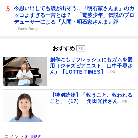
今思い出しても涙が出そう…「明石家さんま」のカ
ッコよすぎる一言とは？ 「電波少年」伝説のプロ
デューサーによる『人間・明石家さんま』評
Book Bang
おすすめ
創作にもリフレッシュにもガムを愛
用（ジャズピアニスト 山中千尋さ
ん）【LOTTE TIMES】
PR
【特別読物】「救うこと、救われる
こと」（17） 角田光代さん
PR