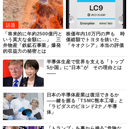
話題
「将来的に年約2500億円と
株価年内10万円の声も 時
いう莫大な金額に…」 三
価総額でトヨタを抜いた
井物産「鉄鉱石事業」爆発
「キオクシア」本当の評価
的収益力の秘密とは
半導体生産で世界を支える「トップ
5か国」に“日本”が その理由とは
――
日本の半導体産業は復活できるか
――鍵を握る「TSMC熊本工場」と
「ラピダスのビヨンド2ナノ半導
体」
「トランプ」を裏から操る”危険な