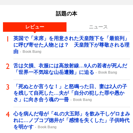
話題の本
レビュー
ニュース
英国で「末席」を用意された天皇陛下を「最前列」
に呼び寄せた人物とは？ 天皇陛下が尊敬される理
由
Book Bang
舌は欠損、衣服には高放射線…9人の若者が死んだ
「世界一不気味な山岳遭難」に迫る
Book Bang
「死ぬとか言うな！」と怒鳴った日、妻は2人の子
を残して自死した…夫が「自分の犯した罪や愚か
さ」に向き合う魂の一冊
Book Bang
心を病んだ母が「4Lの大五郎」を飲み干しゲロまみ
れに…ノブコブ徳井が「感情を失くした」子供時代
を明かす
Book Bang