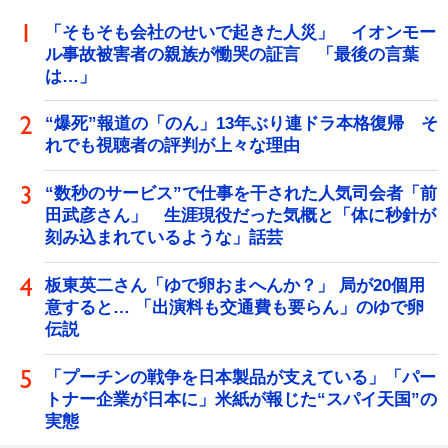
「そもそも会社のせいで起きた人災」 イオンモー
ル事故被害者の親族が慟哭の証言 「最後の言葉
は…」
“爆死”報道の「のん」13年ぶり連ドラ本格復帰 そ
れでも視聴者の評判が上々な理由
“数秒のサービス”で仕事を干された人気司会者「前
田武彦さん」 生涯現役だった気概と「体に秒針が
刻み込まれているような」話芸
板東英二さん「ゆで卵おまへんか？」 局が20個用
意すると… 「出演料も交通費も要らん」のゆで卵
伝説
「プーチンの戦争を日本製品が支えている」「パー
トナー企業が日本に」米紙が報じた“スパイ天国”の
実態