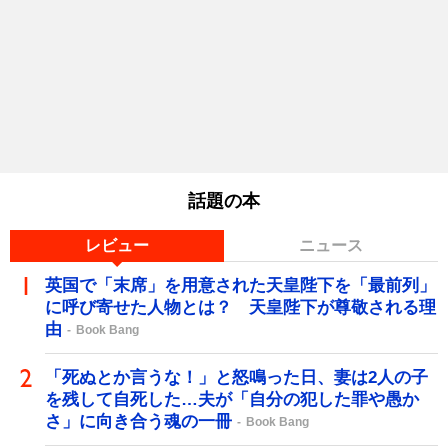
話題の本
レビュー
ニュース
英国で「末席」を用意された天皇陛下を「最前列」
に呼び寄せた人物とは？ 天皇陛下が尊敬される理
由
Book Bang
「死ぬとか言うな！」と怒鳴った日、妻は2人の子
を残して自死した…夫が「自分の犯した罪や愚か
さ」に向き合う魂の一冊
Book Bang