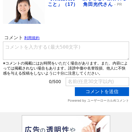
こと」（17） 角田光代さん
PR