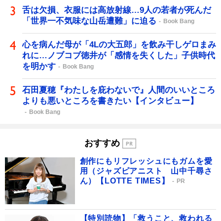
舌は欠損、衣服には高放射線…9人の若者が死んだ
「世界一不気味な山岳遭難」に迫る
Book Bang
心を病んだ母が「4Lの大五郎」を飲み干しゲロまみ
れに…ノブコブ徳井が「感情を失くした」子供時代
を明かす
Book Bang
石田夏穂『わたしを庇わないで』人間のいいところ
よりも悪いところを書きたい【インタビュー】
Book Bang
おすすめ
創作にもリフレッシュにもガムを愛
用（ジャズピアニスト 山中千尋さ
ん）【LOTTE TIMES】
PR
【特別読物】「救うこと、救われる