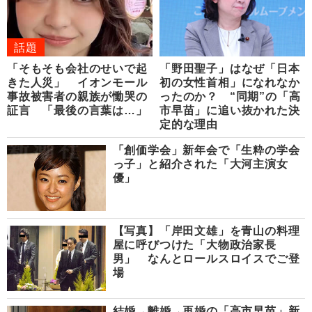
話題
「そもそも会社のせいで起
「野田聖子」はなぜ「日本
きた人災」 イオンモール
初の女性首相」になれなか
事故被害者の親族が慟哭の
ったのか？ “同期”の「高
証言 「最後の言葉は…」
市早苗」に追い抜かれた決
定的な理由
「創価学会」新年会で「生粋の学会
っ子」と紹介された「大河主演女
優」
【写真】「岸田文雄」を青山の料理
屋に呼びつけた「大物政治家長
男」 なんとロールスロイスでご登
場
結婚→離婚→再婚の「高市早苗」新