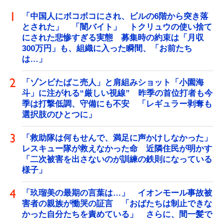
「中国人にボコボコにされ、ビルの6階から突き落
とされた」 「闇バイト」 トクリュウの使い捨て
にされた悲惨すぎる実態 募集時の約束は「月収
300万円」も、組織に入った瞬間、「お前たち
は…」
「ゾンビたばこ売人」と肩組みショット「小園海
斗」に注がれる“厳しい視線” 昨季の首位打者も今
季は打撃低調、守備にも不安 「レギュラー剥奪も
選択肢のひとつに」
「救助隊は何もせんで、満足に声かけしなかった」
レスキュー隊が救えなかった命 近隣住民が明かす
「二次被害を出さないのが訓練の鉄則になっている
様子」
「玖瑠美の最期の言葉は…」 イオンモール事故被
害者の親族が慟哭の証言 「おばたちは制止できな
かった自分たちを責めている」 さらに、間一髪で