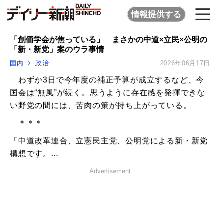
情報提供する
「創価学会が焦っている」 まさかの中道×立民×公明の
「新・新党」案のウラ事情
国内
政治
2026年06月17日
わずか3日で今年度の補正予算が成立するなど、今
国会は“無風”が続く。思うように存在感を発揮できな
い野党の間には、苦肉の策が持ち上がっている。
＊＊＊
「中道改革連合、立憲民主党、公明党による新・新党
構想です。...
Advertisement