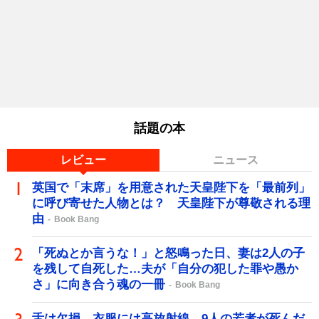
話題の本
レビュー
ニュース
英国で「末席」を用意された天皇陛下を「最前列」
に呼び寄せた人物とは？ 天皇陛下が尊敬される理
由
Book Bang
「死ぬとか言うな！」と怒鳴った日、妻は2人の子
を残して自死した…夫が「自分の犯した罪や愚か
さ」に向き合う魂の一冊
Book Bang
舌は欠損、衣服には高放射線…9人の若者が死んだ