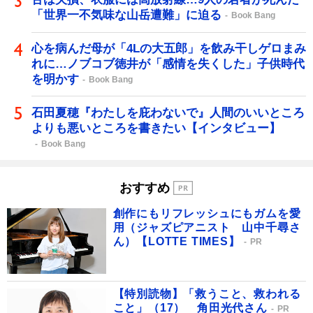
「世界一不気味な山岳遭難」に迫る
Book Bang
心を病んだ母が「4Lの大五郎」を飲み干しゲロまみ
れに…ノブコブ徳井が「感情を失くした」子供時代
を明かす
Book Bang
石田夏穂『わたしを庇わないで』人間のいいところ
よりも悪いところを書きたい【インタビュー】
Book Bang
おすすめ
創作にもリフレッシュにもガムを愛
用（ジャズピアニスト 山中千尋さ
ん）【LOTTE TIMES】
PR
【特別読物】「救うこと、救われる
こと」（17） 角田光代さん
PR