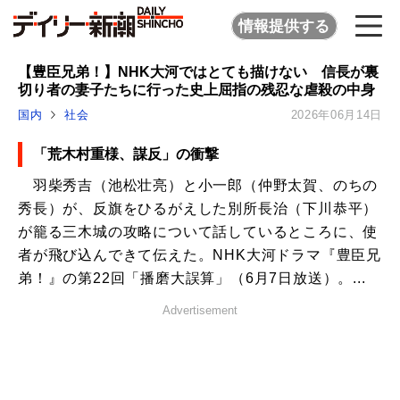
情報提供する
【豊臣兄弟！】NHK大河ではとても描けない 信長が裏
切り者の妻子たちに行った史上屈指の残忍な虐殺の中身
国内
社会
2026年06月14日
「荒木村重様、謀反」の衝撃
羽柴秀吉（池松壮亮）と小一郎（仲野太賀、のちの
秀長）が、反旗をひるがえした別所長治（下川恭平）
が籠る三木城の攻略について話しているところに、使
者が飛び込んできて伝えた。NHK大河ドラマ『豊臣兄
弟！』の第22回「播磨大誤算」（6月7日放送）。...
Advertisement