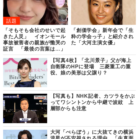
話題
「そもそも会社のせいで起
「創価学会」新年会で「生
きた人災」 イオンモール
粋の学会っ子」と紹介され
事故被害者の親族が慟哭の
た「大河主演女優」
証言 「最後の言葉は…」
【写真4枚】「北川景子」父が海上
自衛隊のHPに登場 三菱重工の重
役、娘の美形は父譲り？
【写真も】NHK記者、カツラをかぶ
ってワシントンから中継で波紋 上
層部からも注意
大河「べらぼう」に大抜てきの横浜
流星が不安視される理由 「生真面