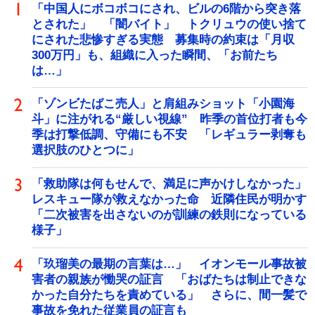
「中国人にボコボコにされ、ビルの6階から突き落
とされた」 「闇バイト」 トクリュウの使い捨て
にされた悲惨すぎる実態 募集時の約束は「月収
300万円」も、組織に入った瞬間、「お前たち
は…」
「ゾンビたばこ売人」と肩組みショット「小園海
斗」に注がれる“厳しい視線” 昨季の首位打者も今
季は打撃低調、守備にも不安 「レギュラー剥奪も
選択肢のひとつに」
「救助隊は何もせんで、満足に声かけしなかった」
レスキュー隊が救えなかった命 近隣住民が明かす
「二次被害を出さないのが訓練の鉄則になっている
様子」
「玖瑠美の最期の言葉は…」 イオンモール事故被
害者の親族が慟哭の証言 「おばたちは制止できな
かった自分たちを責めている」 さらに、間一髪で
事故を免れた従業員の証言も