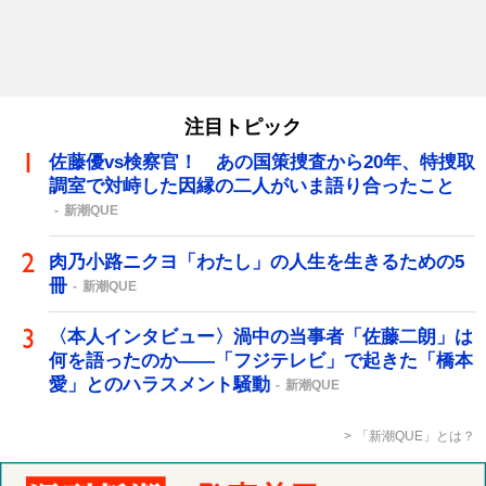
注目トピック
佐藤優vs検察官！ あの国策捜査から20年、特捜取
調室で対峙した因縁の二人がいま語り合ったこと
新潮QUE
肉乃小路ニクヨ「わたし」の人生を生きるための5
冊
新潮QUE
〈本人インタビュー〉渦中の当事者「佐藤二朗」は
何を語ったのか――「フジテレビ」で起きた「橋本
愛」とのハラスメント騒動
新潮QUE
「新潮QUE」とは？