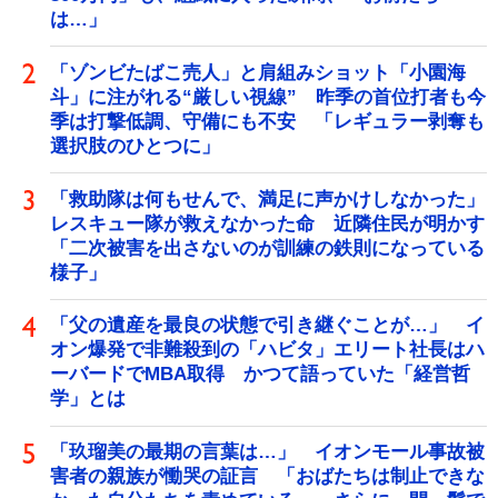
は…」
「ゾンビたばこ売人」と肩組みショット「小園海
斗」に注がれる“厳しい視線” 昨季の首位打者も今
季は打撃低調、守備にも不安 「レギュラー剥奪も
選択肢のひとつに」
「救助隊は何もせんで、満足に声かけしなかった」
レスキュー隊が救えなかった命 近隣住民が明かす
「二次被害を出さないのが訓練の鉄則になっている
様子」
「父の遺産を最良の状態で引き継ぐことが…」 イ
オン爆発で非難殺到の「ハビタ」エリート社長はハ
ーバードでMBA取得 かつて語っていた「経営哲
学」とは
「玖瑠美の最期の言葉は…」 イオンモール事故被
害者の親族が慟哭の証言 「おばたちは制止できな