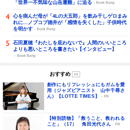
「世界一不気味な山岳遭難」に迫る
Book Bang
心を病んだ母が「4Lの大五郎」を飲み干しゲロまみ
れに…ノブコブ徳井が「感情を失くした」子供時代
を明かす
Book Bang
石田夏穂『わたしを庇わないで』人間のいいところ
よりも悪いところを書きたい【インタビュー】
Book Bang
おすすめ
創作にもリフレッシュにもガムを愛
用（ジャズピアニスト 山中千尋さ
ん）【LOTTE TIMES】
PR
【特別読物】「救うこと、救われる
こと」（17） 角田光代さん
PR