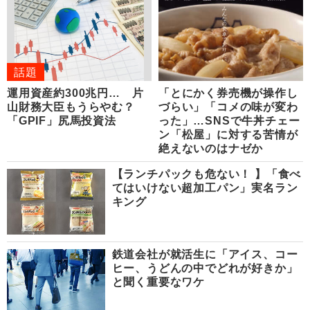
話題
運用資産約300兆円… 片
「とにかく券売機が操作し
山財務大臣もうらやむ？
づらい」「コメの味が変わ
「GPIF」尻馬投資法
った」…SNSで牛丼チェー
ン「松屋」に対する苦情が
絶えないのはナゼか
【ランチパックも危ない！ 】「食べ
てはいけない超加工パン」実名ラン
キング
鉄道会社が就活生に「アイス、コー
ヒー、うどんの中でどれが好きか」
と聞く重要なワケ