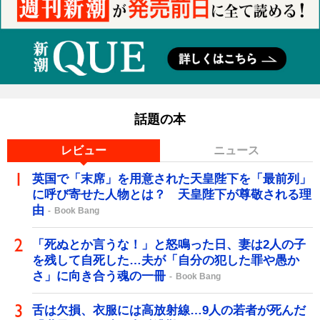
話題の本
レビュー
ニュース
英国で「末席」を用意された天皇陛下を「最前列」
に呼び寄せた人物とは？ 天皇陛下が尊敬される理
由
Book Bang
「死ぬとか言うな！」と怒鳴った日、妻は2人の子
を残して自死した…夫が「自分の犯した罪や愚か
さ」に向き合う魂の一冊
Book Bang
舌は欠損、衣服には高放射線…9人の若者が死んだ