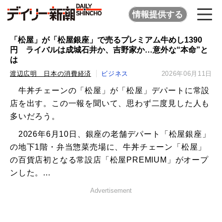
情報提供する
「松屋」が「松屋銀座」で売るプレミアム牛めし1390
円 ライバルは成城石井か、吉野家か…意外な“本命”と
は
渡辺広明 日本の消費経済
ビジネス
2026年06月11日
牛丼チェーンの「松屋」が「松屋」デパートに常設
店を出す。この一報を聞いて、思わず二度見した人も
多いだろう。
2026年6月10日、銀座の老舗デパート「松屋銀座」
の地下1階・弁当惣菜売場に、牛丼チェーン「松屋」
の百貨店初となる常設店「松屋PREMIUM」がオープ
ンした。...
Advertisement