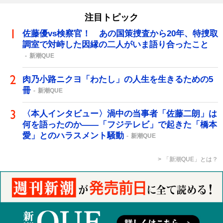
注目トピック
佐藤優vs検察官！ あの国策捜査から20年、特捜取
調室で対峙した因縁の二人がいま語り合ったこと
新潮QUE
肉乃小路ニクヨ「わたし」の人生を生きるための5
冊
新潮QUE
〈本人インタビュー〉渦中の当事者「佐藤二朗」は
何を語ったのか――「フジテレビ」で起きた「橋本
愛」とのハラスメント騒動
新潮QUE
「新潮QUE」とは？