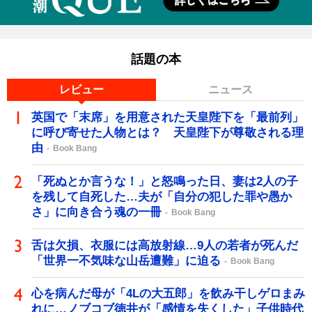
話題の本
レビュー
ニュース
英国で「末席」を用意された天皇陛下を「最前列」
に呼び寄せた人物とは？ 天皇陛下が尊敬される理
由
Book Bang
「死ぬとか言うな！」と怒鳴った日、妻は2人の子
を残して自死した…夫が「自分の犯した罪や愚か
さ」に向き合う魂の一冊
Book Bang
舌は欠損、衣服には高放射線…9人の若者が死んだ
「世界一不気味な山岳遭難」に迫る
Book Bang
心を病んだ母が「4Lの大五郎」を飲み干しゲロまみ
れに…ノブコブ徳井が「感情を失くした」子供時代