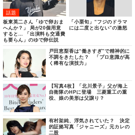
話題
板東英二さん「ゆで卵おま
「小栗旬」“フジのドラマ
へんか？」 局が20個用意
には二度と出ない”の激怒
すると… 「出演料も交通費
も要らん」のゆで卵伝説
戸田恵梨香は“働きすぎ”で精神的に
不調をきたした？ 「プロ意識が高
く稀有な演技力」
【写真4枚】「北川景子」父が海上
自衛隊のHPに登場 三菱重工の重
役、娘の美形は父譲り？
有村架純、浮気されていた？ 決定
的証拠写真「ジャニーズ」元カレの
二股