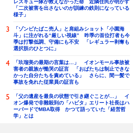
レスキュー隊が救えなかった命 近隣住民が明かす
「二次被害を出さないのが訓練の鉄則になっている
様子」
「ゾンビたばこ売人」と肩組みショット「小園海
斗」に注がれる“厳しい視線” 昨季の首位打者も今
季は打撃低調、守備にも不安 「レギュラー剥奪も
選択肢のひとつに」
「玖瑠美の最期の言葉は…」 イオンモール事故被
害者の親族が慟哭の証言 「おばたちは制止できな
かった自分たちを責めている」 さらに、間一髪で
事故を免れた従業員の証言も
「父の遺産を最良の状態で引き継ぐことが…」 イ
オン爆発で非難殺到の「ハビタ」エリート社長はハ
ーバードでMBA取得 かつて語っていた「経営哲
学」とは