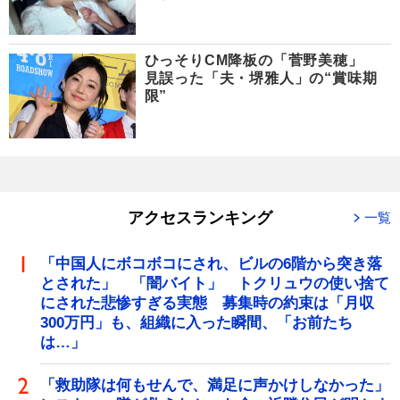
ひっそりCM降板の「菅野美穂」
見誤った「夫・堺雅人」の“賞味期
限”
アクセスランキング
一覧
「中国人にボコボコにされ、ビルの6階から突き落
とされた」 「闇バイト」 トクリュウの使い捨て
にされた悲惨すぎる実態 募集時の約束は「月収
300万円」も、組織に入った瞬間、「お前たち
は…」
「救助隊は何もせんで、満足に声かけしなかった」