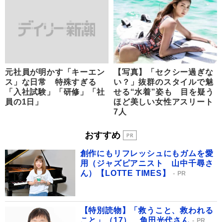
元社員が明かす「キーエン
【写真】「セクシー過ぎな
ス」な日常 特殊すぎる
い？」抜群のスタイルで魅
「入社試験」「研修」「社
せる“水着”姿も 目を疑う
員の1日」
ほど美しい女性アスリート
7人
おすすめ
創作にもリフレッシュにもガムを愛
用（ジャズピアニスト 山中千尋さ
ん）【LOTTE TIMES】
PR
【特別読物】「救うこと、救われる
こと」（17） 角田光代さん
PR