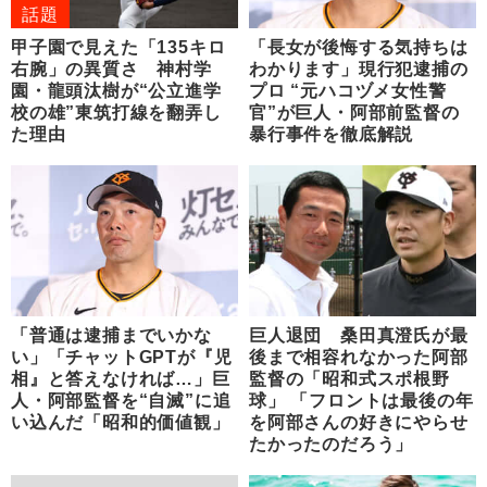
話題
甲子園で見えた「135キロ
「長女が後悔する気持ちは
右腕」の異質さ 神村学
わかります」現行犯逮捕の
園・龍頭汰樹が“公立進学
プロ “元ハコヅメ女性警
校の雄”東筑打線を翻弄し
官”が巨人・阿部前監督の
た理由
暴行事件を徹底解説
「普通は逮捕までいかな
巨人退団 桑田真澄氏が最
い」「チャットGPTが『児
後まで相容れなかった阿部
相』と答えなければ…」巨
監督の「昭和式スポ根野
人・阿部監督を“自滅”に追
球」 「フロントは最後の年
い込んだ「昭和的価値観」
を阿部さんの好きにやらせ
たかったのだろう」