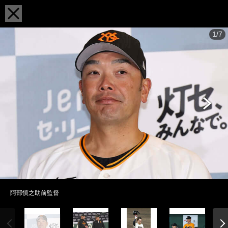
1/7
阿部慎之助前監督