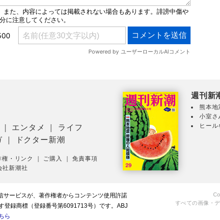
週刊新
熊本地
小室さ
ヒール
｜
エンタメ
｜
ライフ
ガ
｜
ドクター新潮
作権・リンク
｜
ご購入
｜
免責事項
会社新潮社
Co
配信サービスが、著作権者からコンテンツ使用許諾
すべての画像・
録商標（登録番号第6091713号）です。ABJ
ちら