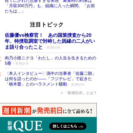
捨てにされた悲惨すぎる実態 募集時の約束は
「月収300万円」も、組織に入った瞬間、「お前
たちは…」
注目トピック
佐藤優vs検察官！ あの国策捜査から20
年、特捜取調室で対峙した因縁の二人がい
ま語り合ったこと
新潮QUE
肉乃小路ニクヨ「わたし」の人生を生きるための
5冊
新潮QUE
〈本人インタビュー〉渦中の当事者「佐藤二朗」
は何を語ったのか――「フジテレビ」で起きた
「橋本愛」とのハラスメント騒動
新潮QUE
「新潮QUE」とは？