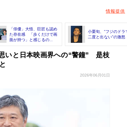
情報提供
「俳優」大悟、巨匠も認め
小栗旬、“フジのドラ
た存在感 「歩くだけで画
二度と出ない”の激怒
面が持つ」と感じるの...
思いと日本映画界への“警鐘” 是枝
と
2026年06月01日