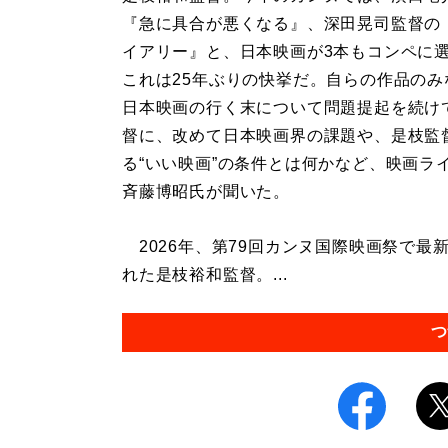
『急に具合が悪くなる』、深田晃司監督の
イアリー』と、日本映画が3本もコンペに
これは25年ぶりの快挙だ。自らの作品のみ
日本映画の行く末について問題提起を続け
督に、改めて日本映画界の課題や、是枝監
る“いい映画”の条件とは何かなど、映画ラ
斉藤博昭氏が聞いた。
2026年、第79回カンヌ国際映画祭で最
れた是枝裕和監督。...
つ