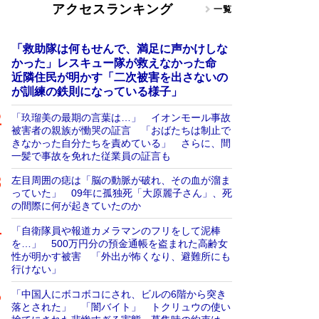
アクセスランキング
一覧
「救助隊は何もせんで、満足に声かけしな
かった」レスキュー隊が救えなかった命
近隣住民が明かす「二次被害を出さないの
が訓練の鉄則になっている様子」
「玖瑠美の最期の言葉は…」 イオンモール事故
被害者の親族が慟哭の証言 「おばたちは制止で
きなかった自分たちを責めている」 さらに、間
一髪で事故を免れた従業員の証言も
左目周囲の痣は「脳の動脈が破れ、その血が溜ま
っていた」 09年に孤独死「大原麗子さん」、死
の間際に何が起きていたのか
「自衛隊員や報道カメラマンのフリをして泥棒
を…」 500万円分の預金通帳を盗まれた高齢女
性が明かす被害 「外出が怖くなり、避難所にも
行けない」
「中国人にボコボコにされ、ビルの6階から突き
落とされた」 「闇バイト」 トクリュウの使い