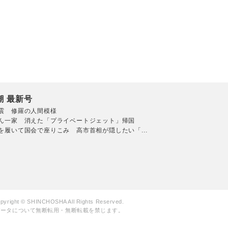
潮 最新号
震 修羅の人間模様
ん一家 消えた「プライベートジェット」帰国
を履いて国会で座りこみ 高市首相が隠したい「...
pyright © SHINCHOSHA All Rights Reserved.
データについて無断転用・無断転載を禁じます。