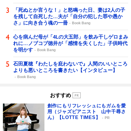
「死ぬとか言うな！」と怒鳴った日、妻は2人の子
を残して自死した…夫が「自分の犯した罪や愚か
さ」に向き合う魂の一冊
Book Bang
心を病んだ母が「4Lの大五郎」を飲み干しゲロまみ
れに…ノブコブ徳井が「感情を失くした」子供時代
を明かす
Book Bang
石田夏穂『わたしを庇わないで』人間のいいところ
よりも悪いところを書きたい【インタビュー】
Book Bang
おすすめ
創作にもリフレッシュにもガムを愛
用（ジャズピアニスト 山中千尋さ
ん）【LOTTE TIMES】
PR