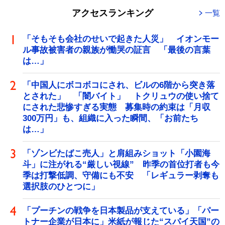
アクセスランキング
一覧
「そもそも会社のせいで起きた人災」 イオンモー
ル事故被害者の親族が慟哭の証言 「最後の言葉
は…」
「中国人にボコボコにされ、ビルの6階から突き落
とされた」 「闇バイト」 トクリュウの使い捨て
にされた悲惨すぎる実態 募集時の約束は「月収
300万円」も、組織に入った瞬間、「お前たち
は…」
「ゾンビたばこ売人」と肩組みショット「小園海
斗」に注がれる“厳しい視線” 昨季の首位打者も今
季は打撃低調、守備にも不安 「レギュラー剥奪も
選択肢のひとつに」
「プーチンの戦争を日本製品が支えている」「パー
トナー企業が日本に」米紙が報じた“スパイ天国”の