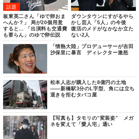
話題
板東英二さん「ゆで卵おま
ダウンタウンにすがるやら
へんか？」 局が20個用意
かし芸人「5人」の今後
すると… 「出演料も交通費
復活のメドがなかなか立た
も要らん」のゆで卵伝説
ない2人
「情熱大陸」プロデューサーが吉田
沙保里に暴言 ディレクター激怒
松本人志が購入した8億円の土地
――新橋駅3分のL字型、角には立ち
退きを拒むタバコ屋
【写真も】タモリの“変装姿” メガ
ネを変えて「愛人宅」通い