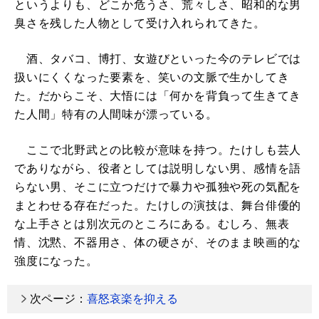
というよりも、どこか危うさ、荒々しさ、昭和的な男
臭さを残した人物として受け入れられてきた。
酒、タバコ、博打、女遊びといった今のテレビでは
扱いにくくなった要素を、笑いの文脈で生かしてき
た。だからこそ、大悟には「何かを背負って生きてき
た人間」特有の人間味が漂っている。
ここで北野武との比較が意味を持つ。たけしも芸人
でありながら、役者としては説明しない男、感情を語
らない男、そこに立つだけで暴力や孤独や死の気配を
まとわせる存在だった。たけしの演技は、舞台俳優的
な上手さとは別次元のところにある。むしろ、無表
情、沈黙、不器用さ、体の硬さが、そのまま映画的な
強度になった。
次ページ：
喜怒哀楽を抑える