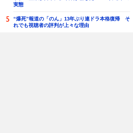
実態
“爆死”報道の「のん」13年ぶり連ドラ本格復帰 そ
れでも視聴者の評判が上々な理由