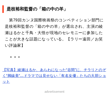
是枝裕和監督の「箱の中の羊」
第79回カンヌ国際映画祭のコンペティション部門に
是枝裕和監督の「箱の中の羊」が選出され、主演の綾
瀬はるかと千鳥・大悟が現地のセレモニーに参加した
ことが大きな話題になっている。【ラリー遠田／お笑
い評論家】
＊＊＊
【写真】綾瀬はるか、あらわになった“谷間”に、チラリとのぞ
く“脚線美”…ドラマでは見せない「有名女優」たちの大胆ショ
ット
advertisement