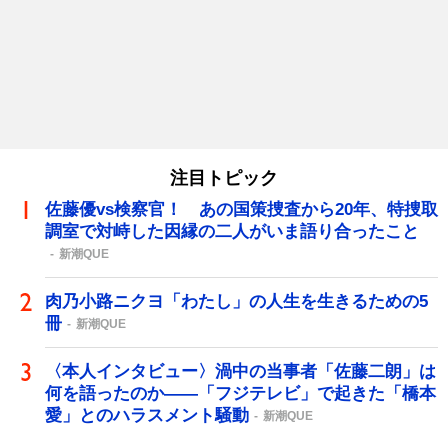
注目トピック
佐藤優vs検察官！ あの国策捜査から20年、特捜取
調室で対峙した因縁の二人がいま語り合ったこと
新潮QUE
肉乃小路ニクヨ「わたし」の人生を生きるための5
冊
新潮QUE
〈本人インタビュー〉渦中の当事者「佐藤二朗」は
何を語ったのか――「フジテレビ」で起きた「橋本
愛」とのハラスメント騒動
新潮QUE