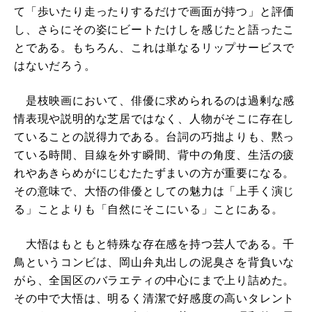
て「歩いたり走ったりするだけで画面が持つ」と評価
し、さらにその姿にビートたけしを感じたと語ったこ
とである。もちろん、これは単なるリップサービスで
はないだろう。
是枝映画において、俳優に求められるのは過剰な感
情表現や説明的な芝居ではなく、人物がそこに存在し
ていることの説得力である。台詞の巧拙よりも、黙っ
ている時間、目線を外す瞬間、背中の角度、生活の疲
れやあきらめがにじむたたずまいの方が重要になる。
その意味で、大悟の俳優としての魅力は「上手く演じ
る」ことよりも「自然にそこにいる」ことにある。
大悟はもともと特殊な存在感を持つ芸人である。千
鳥というコンビは、岡山弁丸出しの泥臭さを背負いな
がら、全国区のバラエティの中心にまで上り詰めた。
その中で大悟は、明るく清潔で好感度の高いタレント