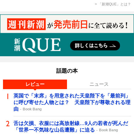
「新潮QUE」とは？
話題の本
レビュー
ニュース
英国で「末席」を用意された天皇陛下を「最前列」
に呼び寄せた人物とは？ 天皇陛下が尊敬される理
由
Book Bang
舌は欠損、衣服には高放射線…9人の若者が死んだ
「世界一不気味な山岳遭難」に迫る
Book Bang