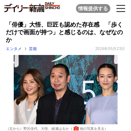
情報提供する
「俳優」大悟、巨匠も認めた存在感 「歩く
だけで画面が持つ」と感じるのは、なぜなの
か
エンタメ
芸能
2026年05月23日
（左から）野呂佳代、大悟、綾瀬はるか（
他の写真を見る
）