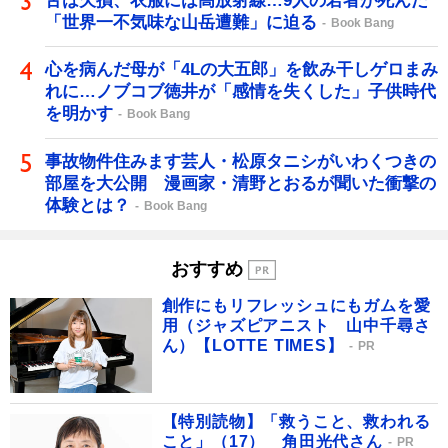
舌は欠損、衣服には高放射線…9人の若者が死んだ
「世界一不気味な山岳遭難」に迫る
Book Bang
心を病んだ母が「4Lの大五郎」を飲み干しゲロまみ
れに…ノブコブ徳井が「感情を失くした」子供時代
を明かす
Book Bang
事故物件住みます芸人・松原タニシがいわくつきの
部屋を大公開 漫画家・清野とおるが聞いた衝撃の
体験とは？
Book Bang
おすすめ
創作にもリフレッシュにもガムを愛
用（ジャズピアニスト 山中千尋さ
ん）【LOTTE TIMES】
PR
【特別読物】「救うこと、救われる
こと」（17） 角田光代さん
PR