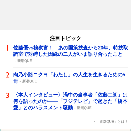
注目トピック
佐藤優vs検察官！ あの国策捜査から20年、特捜取
調室で対峙した因縁の二人がいま語り合ったこと
新潮QUE
肉乃小路ニクヨ「わたし」の人生を生きるための5
冊
新潮QUE
〈本人インタビュー〉渦中の当事者「佐藤二朗」は
何を語ったのか――「フジテレビ」で起きた「橋本
愛」とのハラスメント騒動
新潮QUE
「新潮QUE」とは？