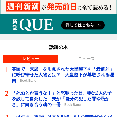
話題の本
レビュー
ニュース
英国で「末席」を用意された天皇陛下を「最前列」
に呼び寄せた人物とは？ 天皇陛下が尊敬される理
由
Book Bang
「死ぬとか言うな！」と怒鳴った日、妻は2人の子
を残して自死した…夫が「自分の犯した罪や愚か
さ」に向き合う魂の一冊
Book Bang