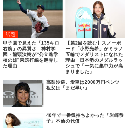
話題
甲子園で見えた「135キロ
【第2回を読む】スノーボ
右腕」の異質さ 神村学
ード「小野光希」がミラノ
園・龍頭汰樹が“公立進学
五輪でメダリストになれた
校の雄”東筑打線を翻弄し
理由 日本勢のメダルラッ
た理由
シュで「一気に集中力が高
まりました」
高梨沙羅、愛車は2000万円ベンツ
祖父は「まだ早い」
40年で一番気持ちよかった「岩崎恭
子」不倫の代償