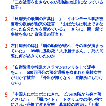
「二次被害を出さないのが訓練の鉄則になっている
様子」
「玖瑠美の最期の言葉は…」 イオンモール事故被
害者の親族が慟哭の証言 「おばたちは制止できな
かった自分たちを責めている」 さらに、間一髪で
事故を免れた従業員の証言も
左目周囲の痣は「脳の動脈が破れ、その血が溜まっ
ていた」 09年に孤独死「大原麗子さん」、死の間
際に何が起きていたのか
「自衛隊員や報道カメラマンのフリをして泥棒
を…」 500万円分の預金通帳を盗まれた高齢女性
が明かす被害 「外出が怖くなり、避難所にも行け
ない」
「中国人にボコボコにされ、ビルの6階から突き落
とされた」 「闇バイト」 トクリュウの使い捨て
にされた悲惨すぎる実態 募集時の約束は「月収