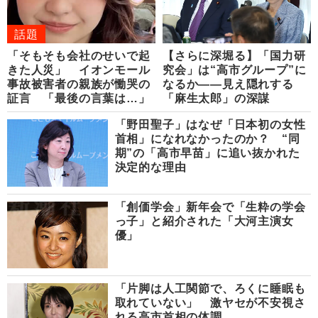
話題
「そもそも会社のせいで起
【さらに深堀る】「国力研
きた人災」 イオンモール
究会」は“高市グループ”に
事故被害者の親族が慟哭の
なるか――見え隠れする
証言 「最後の言葉は…」
「麻生太郎」の深謀
「野田聖子」はなぜ「日本初の女性
首相」になれなかったのか？ “同
期”の「高市早苗」に追い抜かれた
決定的な理由
「創価学会」新年会で「生粋の学会
っ子」と紹介された「大河主演女
優」
「片脚は人工関節で、ろくに睡眠も
取れていない」 激ヤセが不安視さ
れる高市首相の体調