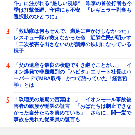
斗」に注がれる“厳しい視線” 昨季の首位打者も今
季は打撃低調、守備にも不安 「レギュラー剥奪も
選択肢のひとつに」
「救助隊は何もせんで、満足に声かけしなかった」
レスキュー隊が救えなかった命 近隣住民が明かす
「二次被害を出さないのが訓練の鉄則になっている
様子」
「父の遺産を最良の状態で引き継ぐことが…」 イ
オン爆発で非難殺到の「ハビタ」エリート社長はハ
ーバードでMBA取得 かつて語っていた「経営哲
学」とは
「玖瑠美の最期の言葉は…」 イオンモール事故被
害者の親族が慟哭の証言 「おばたちは制止できな
かった自分たちを責めている」 さらに、間一髪で
事故を免れた従業員の証言も