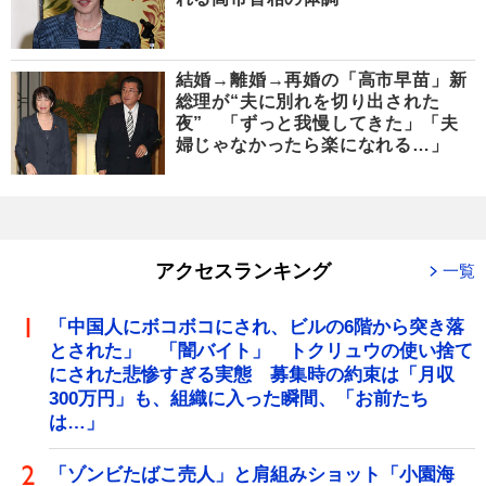
結婚→離婚→再婚の「高市早苗」新
総理が“夫に別れを切り出された
夜” 「ずっと我慢してきた」「夫
婦じゃなかったら楽になれる…」
アクセスランキング
一覧
「中国人にボコボコにされ、ビルの6階から突き落
とされた」 「闇バイト」 トクリュウの使い捨て
にされた悲惨すぎる実態 募集時の約束は「月収
300万円」も、組織に入った瞬間、「お前たち
は…」
「ゾンビたばこ売人」と肩組みショット「小園海