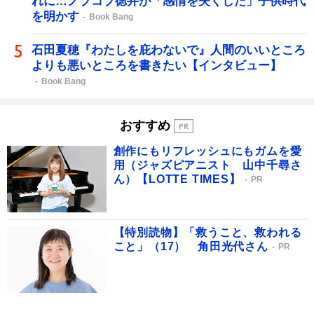
れに…ノブコブ徳井が「感情を失くした」子供時代
を明かす
Book Bang
石田夏穂『わたしを庇わないで』人間のいいところ
よりも悪いところを書きたい【インタビュー】
Book Bang
おすすめ
創作にもリフレッシュにもガムを愛
用（ジャズピアニスト 山中千尋さ
ん）【LOTTE TIMES】
PR
【特別読物】「救うこと、救われる
こと」（17） 角田光代さん
PR