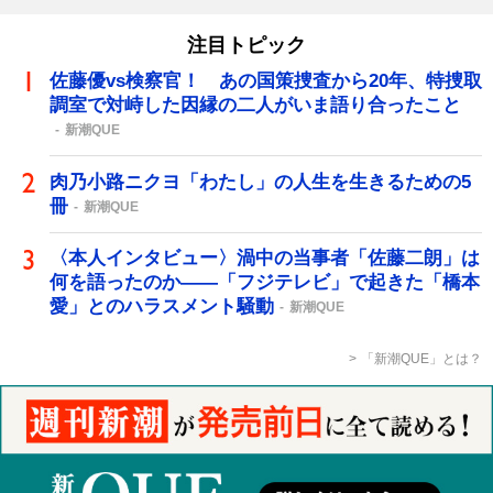
注目トピック
佐藤優vs検察官！ あの国策捜査から20年、特捜取
調室で対峙した因縁の二人がいま語り合ったこと
新潮QUE
肉乃小路ニクヨ「わたし」の人生を生きるための5
冊
新潮QUE
〈本人インタビュー〉渦中の当事者「佐藤二朗」は
何を語ったのか――「フジテレビ」で起きた「橋本
愛」とのハラスメント騒動
新潮QUE
「新潮QUE」とは？