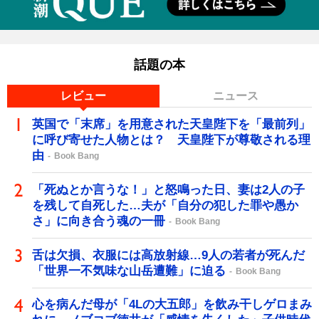
話題の本
レビュー
ニュース
英国で「末席」を用意された天皇陛下を「最前列」
に呼び寄せた人物とは？ 天皇陛下が尊敬される理
由
Book Bang
「死ぬとか言うな！」と怒鳴った日、妻は2人の子
を残して自死した…夫が「自分の犯した罪や愚か
さ」に向き合う魂の一冊
Book Bang
舌は欠損、衣服には高放射線…9人の若者が死んだ
「世界一不気味な山岳遭難」に迫る
Book Bang
心を病んだ母が「4Lの大五郎」を飲み干しゲロまみ