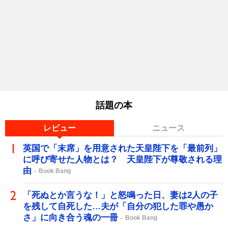
話題の本
レビュー
ニュース
英国で「末席」を用意された天皇陛下を「最前列」
に呼び寄せた人物とは？ 天皇陛下が尊敬される理
由
Book Bang
「死ぬとか言うな！」と怒鳴った日、妻は2人の子
を残して自死した…夫が「自分の犯した罪や愚か
さ」に向き合う魂の一冊
Book Bang