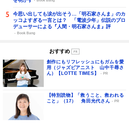
を明かす
Book Bang
今思い出しても涙が出そう…「明石家さんま」のカ
ッコよすぎる一言とは？ 「電波少年」伝説のプロ
デューサーによる『人間・明石家さんま』評
Book Bang
おすすめ
創作にもリフレッシュにもガムを愛
用（ジャズピアニスト 山中千尋さ
ん）【LOTTE TIMES】
PR
【特別読物】「救うこと、救われる
こと」（17） 角田光代さん
PR