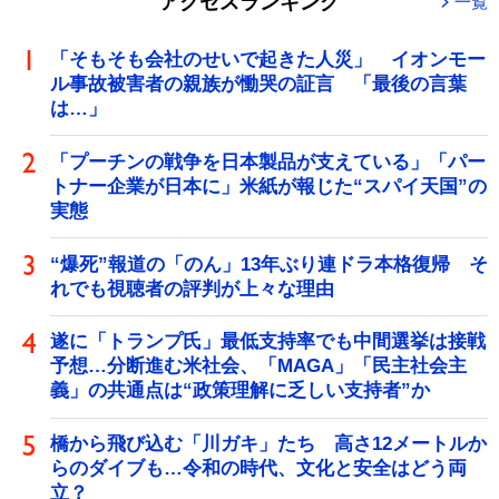
アクセスランキング
一覧
「そもそも会社のせいで起きた人災」 イオンモー
ル事故被害者の親族が慟哭の証言 「最後の言葉
は…」
「プーチンの戦争を日本製品が支えている」「パー
トナー企業が日本に」米紙が報じた“スパイ天国”の
実態
“爆死”報道の「のん」13年ぶり連ドラ本格復帰 そ
れでも視聴者の評判が上々な理由
遂に「トランプ氏」最低支持率でも中間選挙は接戦
予想…分断進む米社会、「MAGA」「民主社会主
義」の共通点は“政策理解に乏しい支持者”か
橋から飛び込む「川ガキ」たち 高さ12メートルか
らのダイブも…令和の時代、文化と安全はどう両
立？