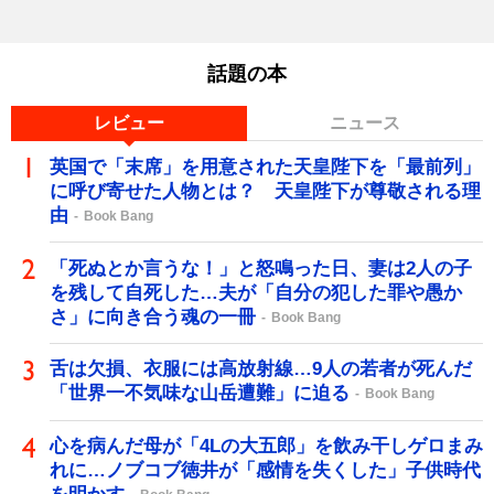
話題の本
レビュー
ニュース
英国で「末席」を用意された天皇陛下を「最前列」
に呼び寄せた人物とは？ 天皇陛下が尊敬される理
由
Book Bang
「死ぬとか言うな！」と怒鳴った日、妻は2人の子
を残して自死した…夫が「自分の犯した罪や愚か
さ」に向き合う魂の一冊
Book Bang
舌は欠損、衣服には高放射線…9人の若者が死んだ
「世界一不気味な山岳遭難」に迫る
Book Bang
心を病んだ母が「4Lの大五郎」を飲み干しゲロまみ
れに…ノブコブ徳井が「感情を失くした」子供時代