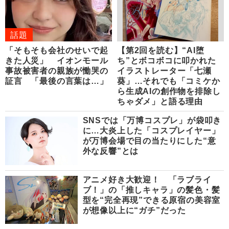
話題
「そもそも会社のせいで起
【第2回を読む】“AI堕
きた人災」 イオンモール
ち”とボコボコに叩かれた
事故被害者の親族が慟哭の
イラストレーター「七瀬
証言 「最後の言葉は…」
葵」…それでも「コミケか
ら生成AIの創作物を排除し
ちゃダメ」と語る理由
SNSでは「万博コスプレ」が袋叩き
に…大炎上した「コスプレイヤー」
が万博会場で目の当たりにした“意
外な反響”とは
アニメ好き大歓迎！ 「ラブライ
ブ！」の「推しキャラ」の髪色・髪
型を“完全再現”できる原宿の美容室
が想像以上に“ガチ”だった