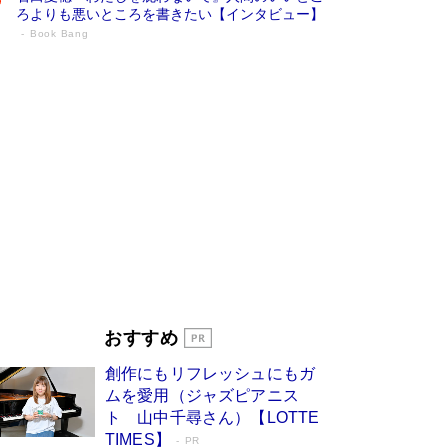
ろよりも悪いところを書きたい【インタビュー】
Book Bang
73歳でも働くしかない 「老後レス時代」
に交通誘導員の独白が話題
Book Bang
「なんで？ そんな馬鹿な……」90歳になった作
家・阿刀田高さんが、ひとり暮らしの生活を明か
す
Book Bang
追悼・東野圭吾さん 週間ベストセラーランキン
グに『容疑者Xの献身』『白夜行』など代表作が
並ぶ［文庫ベストセラー］
Book Bang
和田秀樹の70代、80代向け新書がベスト3を独
占 上半期1位にも選出［新書ベストセラー］
Book Bang
「『火垂るの墓』は、大嘘である」原作者が抱き
おすすめ
続けた“自責の念”とは…「自己憐憫は描きたくな
い」監督が徹底的にこだわったこと（後編） #
創作にもリフレッシュにもガ
戦争の記憶
Book Bang
ムを愛用（ジャズピアニス
ト 山中千尋さん）【LOTTE
TIMES】
PR