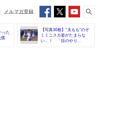
メルマガ登録
【写真30枚】“太もも”のぞ
かった
くミニスカ姿がたまらな
代償
い…！ 「目のやり...