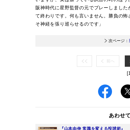
阪神時代に星野監督の元でプレーしました
て終わりです。何も言いません。勝負の怖
そ神経を張り巡らせるのです」
次ページ：
前へ
[
あわせ
『山本由伸 常識を変える投球術』