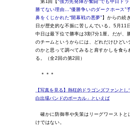
第1回【
“強力先発陣が奮闘”でも中日ド
勝てない理由…“優勝争いのダークホース”
鼻をくじかれた“開幕戦の悪夢”
】からの続き
日が歴史的な不振に苦しんでいる。5月11
中日は最下位で勝率は3割7分1厘。だが、
のチームというからには、どれだけひどい
のかと思って調べてみると肩すかしを食ら
る。（全2回の第2回）
＊＊＊
【写真を見る】熱狂的ドラゴンズファンとし
白出場バンドのボーカル」といえば
確かに防御率や失策はリーグワーストと
けではない。