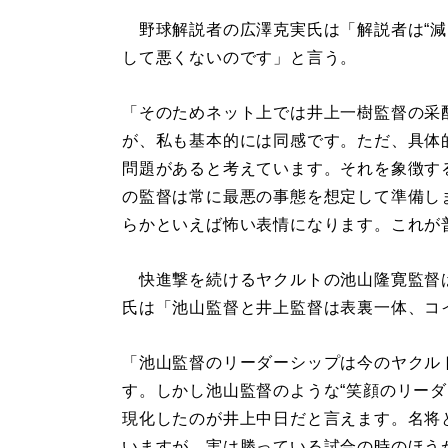
野球解説者の広澤克実氏は「解説者は“減
して悪くないのです」と言う。
「そのためネット上では井上一樹監督の采
が、私も基本的には同感です。ただ、具体
問題があると考えています。それを象徴す
の監督は常に最悪の事態を想定して準備し
らかといえば怖い表情になります。これが
快進撃を続けるヤクルトの池山隆寛監督
氏は「池山監督と井上監督は表裏一体、コ
「池山監督のリーダーシップは今のヤクル
す。しかし池山監督のような“笑顔のリーダ
現化したのが井上中日だと言えます。名将
いますが、実は勝っている試合の時のほう