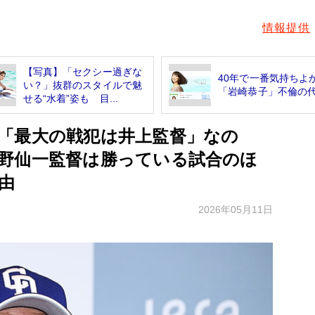
情報提供
【写真】「セクシー過ぎな
40年で一番気持ちよ
い？」抜群のスタイルで魅
「岩崎恭子」不倫の
せる“水着”姿も 目...
「最大の戦犯は井上監督」なの
野仙一監督は勝っている試合のほ
由
2026年05月11日