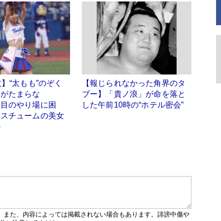
枚】“太もも”のぞく
【報じられなかった角界のタ
姿がたまらな
ブー】「貴ノ浪」が命を落と
「目のやり場に困
した午前10時の“ホテル密会”
コスチュームの美女
ル