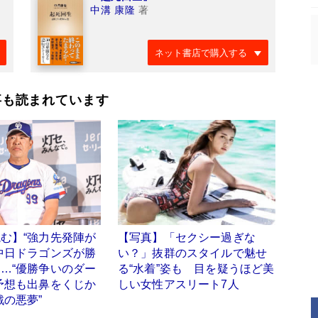
中溝 康隆
著
ネット書店で購入する
事も読まれています
む】“強力先発陣が
【写真】「セクシー過ぎな
中日ドラゴンズが勝
い？」抜群のスタイルで魅せ
…“優勝争いのダー
る“水着”姿も 目を疑うほど美
予想も出鼻をくじか
しい女性アスリート7人
戦の悪夢”