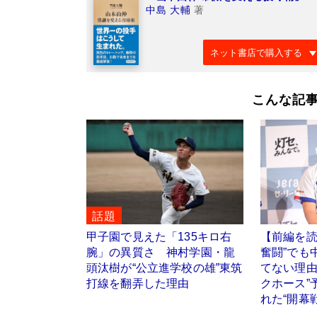
中島 大輔
著
ネット書店で購入する
こんな記
話題
甲子園で見えた「135キロ右
【前編を読
腕」の異質さ 神村学園・龍
奮闘”でも
頭汰樹が“公立進学校の雄”東筑
てない理由
打線を翻弄した理由
クホース”
れた“開幕