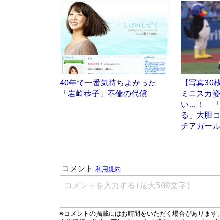
40年で一番気持ちよかった
【写真30
「岩崎恭子」不倫の代償
ミニスカ
い…！ 
る」大胆
チアガー