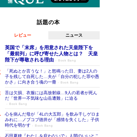
話題の本
レビュー
ニュース
英国で「末席」を用意された天皇陛下を
「最前列」に呼び寄せた人物とは？ 天皇
陛下が尊敬される理由
Book Bang
「死ぬとか言うな！」と怒鳴った日、妻は2人の
子を残して自死した…夫が「自分の犯した罪や愚
かさ」に向き合う魂の一冊
Book Bang
舌は欠損、衣服には高放射線…9人の若者が死ん
だ「世界一不気味な山岳遭難」に迫る
Book Bang
心を病んだ母が「4Lの大五郎」を飲み干しゲロま
みれに…ノブコブ徳井が「感情を失くした」子供
時代を明かす
Book Bang
石田夏穂『わたしを庇わないで』人間のいいとこ