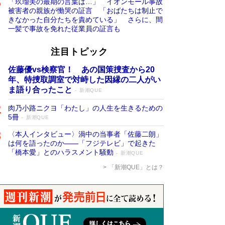
「玖瑠美の最期の言葉は…」 イオンモール事故
被害者の親族が慟哭の証言 「おばたちは制止で
きなかった自分たちを責めている」 さらに、間
一髪で事故を免れた従業員の証言も
注目トピック
佐藤優vs検察官！ あの国策捜査から20
年、特捜取調室で対峙した因縁の二人がい
ま語り合ったこと
新潮QUE
肉乃小路ニクヨ「わたし」の人生を生きるための
5冊
新潮QUE
〈本人インタビュー〉渦中の当事者「佐藤二朗」
は何を語ったのか――「フジテレビ」で起きた
「橋本愛」とのハラスメント騒動
新潮QUE
「新潮QUE」とは？