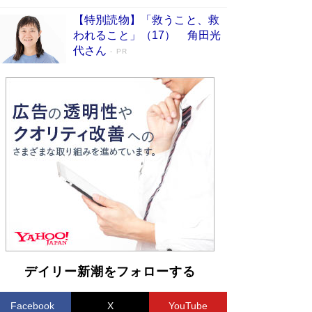
【特別読物】「救うこと、救
われること」（17） 角田光
代さん
PR
デイリー新潮をフォローする
Facebook
X
YouTube