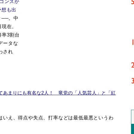
ラゴンズが
予想も出
──。中
日現在、
勝率3割台
データな
わされ
てあまりにも有名な2人！ 竜党の「人気芸人」と「紅
はいえ、得点や失点、打率などは最低最悪というわ