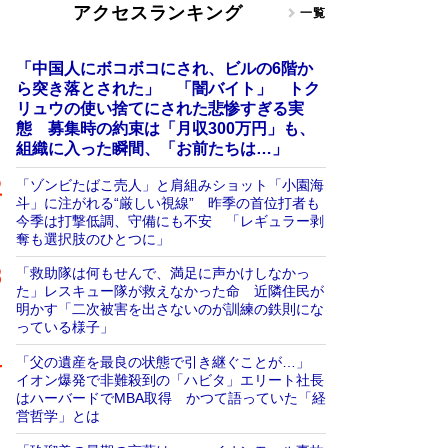
アクセスランキング
一覧
「中国人にボコボコにされ、ビルの6階か
ら突き落とされた」 「闇バイト」 トク
リュウの使い捨てにされた悲惨すぎる実
態 募集時の約束は「月収300万円」も、
組織に入った瞬間、「お前たちは…」
「ゾンビたばこ売人」と肩組みショット「小園海
斗」に注がれる“厳しい視線” 昨季の首位打者も
今季は打撃低調、守備にも不安 「レギュラー剥
奪も選択肢のひとつに」
「救助隊は何もせんで、満足に声かけしなかっ
た」レスキュー隊が救えなかった命 近隣住民が
明かす「二次被害を出さないのが訓練の鉄則にな
っている様子」
「父の遺産を最良の状態で引き継ぐことが…」
イオン爆発で非難殺到の「ハビタ」エリート社長
はハーバードでMBA取得 かつて語っていた「経
営哲学」とは