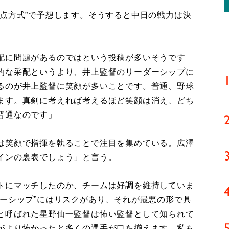
点方式”で予想します。そうすると中日の戦力は決
配に問題があるのではという投稿が多いそうです
的な采配というより、井上監督のリーダーシップに
るのが井上監督に笑顔が多いことです。普通、野球
ます。真剣に考えれば考えるほど笑顔は消え、どち
普通なのです」
は笑顔で指揮を執ることで注目を集めている。広澤
インの裏表でしょう」と言う。
トにマッチしたのか、チームは好調を維持していま
ーシップ”にはリスクがあり、それが最悪の形で具
と呼ばれた星野仙一監督は怖い監督として知られて
がより怖かったと多くの選手が口を揃えます。私も