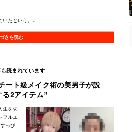
たという。...
づきを読む
事も読まれています
チート級メイク術の美男子が説
る2アイテム”
人生を切
ンフルエ
“すっぴ