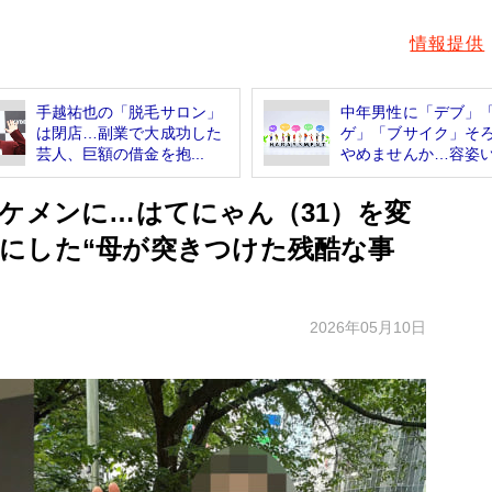
情報提供
手越祐也の「脱毛サロン」
中年男性に「デブ」
は閉店…副業で大成功した
ゲ」「ブサイク」そ
芸人、巨額の借金を抱...
やめませんか…容姿いじ
イケメンに…はてにゃん（31）を変
にした“母が突きつけた残酷な事
2026年05月10日