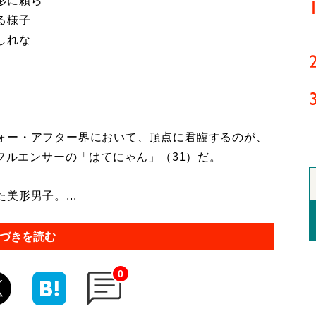
形に頼ら
る様子
しれな
ォー・アフター界において、頂点に君臨するのが、
ンフルエンサーの「はてにゃん」（31）だ。
形男子。...
づきを読む
0