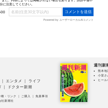
週刊新
熊本地
小室さ
ヒール
｜
エンタメ
｜
ライフ
ガ
｜
ドクター新潮
作権・リンク
｜
ご購入
｜
免責事項
会社新潮社