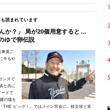
事も読まれています
んか？」 局が20個用意すると…
のゆで卵伝説
板東英二
に今もや
ゴンズで
績と共に
ソードで
活躍の場を
「THE ビッグ！」ではメイン司会に。桂文珍と笑