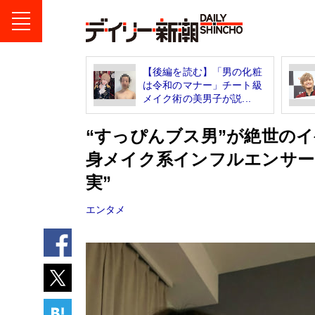
【後編を読む】「男の化粧
は令和のマナー」チート級
メイク術の美男子が説...
“すっぴんブス男”が絶世の
身メイク系インフルエンサー
実”
エンタメ