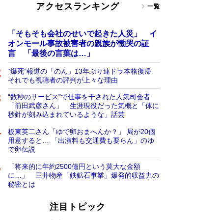
アクセスランキング
一覧
「そもそも会社のせいで起きた人災」 イ
オンモール事故被害者の親族が慟哭の証
言 「最後の言葉は…」
“爆死”報道の「のん」13年ぶり連ドラ本格復帰
それでも視聴者の評判が上々な理由
“数秒のサービス”で仕事を干された人気司会者
「前田武彦さん」 生涯現役だった気概と「体に
秒針が刻み込まれているような」話芸
板東英二さん「ゆで卵おまへんか？」 局が20個
用意すると… 「出演料も交通費も要らん」のゆ
で卵伝説
「将来的に年約2500億円という莫大な金額
に…」 三井物産「鉄鉱石事業」爆発的収益力の
秘密とは
注目トピック