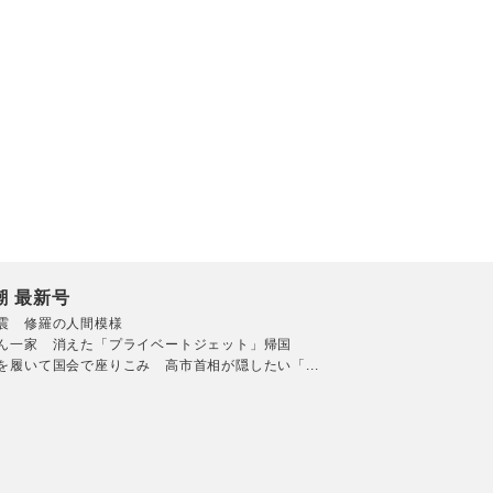
潮 最新号
震 修羅の人間模様
ん一家 消えた「プライベートジェット」帰国
を履いて国会で座りこみ 高市首相が隠したい「...