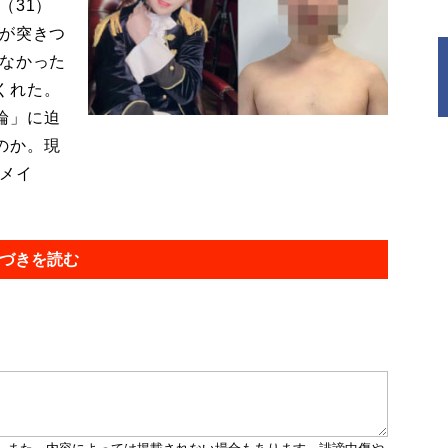
（31）
母が突きつ
のなかった
くれた。
論」に迫
のか。現
のメイ
づきを読む