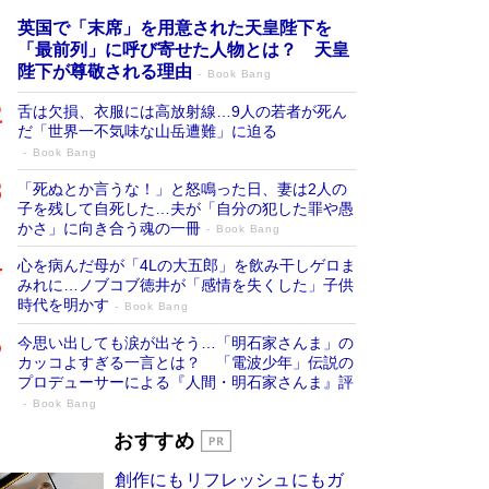
英国で「末席」を用意された天皇陛下を
「最前列」に呼び寄せた人物とは？ 天皇
陛下が尊敬される理由
Book Bang
舌は欠損、衣服には高放射線…9人の若者が死ん
だ「世界一不気味な山岳遭難」に迫る
Book Bang
「死ぬとか言うな！」と怒鳴った日、妻は2人の
子を残して自死した…夫が「自分の犯した罪や愚
かさ」に向き合う魂の一冊
Book Bang
心を病んだ母が「4Lの大五郎」を飲み干しゲロま
みれに…ノブコブ徳井が「感情を失くした」子供
時代を明かす
Book Bang
今思い出しても涙が出そう…「明石家さんま」の
カッコよすぎる一言とは？ 「電波少年」伝説の
プロデューサーによる『人間・明石家さんま』評
Book Bang
「宇宙兄弟」最終46巻がベストセラー1
おすすめ
位 宇宙開発への関心を押し上げた18年の
創作にもリフレッシュにもガ
物語に幕 特装版には「宇宙で描かれたマ