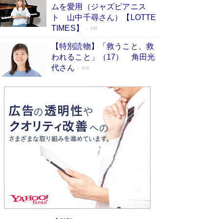
ムを愛用（ジャズピアニス
ンガ」も収録
Book Bang
ト 山中千尋さん）【LOTTE
美輪明宏 晩年の回答を集めた『ほほえんで生き
TIMES】
PR
るための人生相談』がランクイン［エンターテイ
メントベストセラー］
Book Bang
【特別読物】「救うこと、救
われること」（17） 角田光
「『火垂るの墓』は、大嘘である」原作者が抱き
代さん
続けた“自責の念”とは…「自己憐憫は描きたくな
PR
い」監督が徹底的にこだわったこと（後編） #
戦争の記憶
Book Bang
皇室はなぜ世界から尊敬されているのか？ 「天
皇陛下はお元気でおられるか」がサウジ国王の第
一声になる理由
Book Bang
東野圭吾、伊坂幸太郎の人気シリーズ最新作どち
らも文庫化 映画化された直木賞受賞作もランク
イン［文庫ベストセラー］
Book Bang