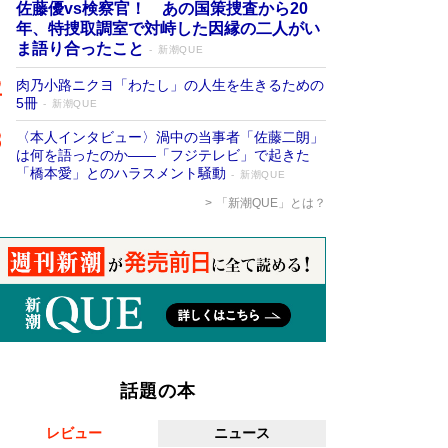
佐藤優vs検察官！ あの国策捜査から20
年、特捜取調室で対峙した因縁の二人がい
ま語り合ったこと
新潮QUE
肉乃小路ニクヨ「わたし」の人生を生きるための
5冊
新潮QUE
〈本人インタビュー〉渦中の当事者「佐藤二朗」
は何を語ったのか――「フジテレビ」で起きた
「橋本愛」とのハラスメント騒動
新潮QUE
「新潮QUE」とは？
話題の本
レビュー
ニュース