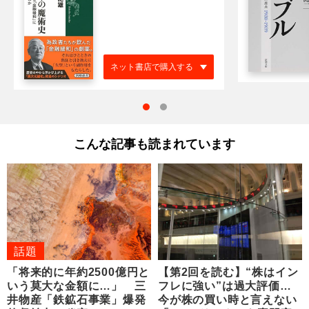
ネット書店で購入する
こんな記事も読まれています
話題
「将来的に年約2500億円と
【第2回を読む】“株はイン
いう莫大な金額に…」 三
フレに強い”は過大評価…
井物産「鉄鉱石事業」爆発
今が株の買い時と言えない