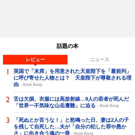
話題の本
レビュー
ニュース
英国で「末席」を用意された天皇陛下を「最前列」
に呼び寄せた人物とは？ 天皇陛下が尊敬される理
由
Book Bang
舌は欠損、衣服には高放射線…9人の若者が死んだ
「世界一不気味な山岳遭難」に迫る
Book Bang
「死ぬとか言うな！」と怒鳴った日、妻は2人の子
を残して自死した…夫が「自分の犯した罪や愚か
さ」に向き合う魂の一冊
Book Bang