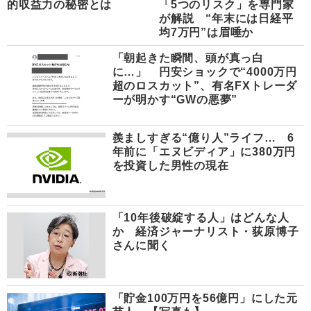
的収益力の秘密とは
「5つのリスク」を専門家
が解説 “年末には日経平
均7万円”は眉唾か
「朝起きた瞬間、頭が真っ白
に…」 円安ショックで“4000万円
超のロスカット”、有名FXトレーダ
ーが明かす“GWの悪夢”
羨ましすぎる“億り人”ライフ… 6
年前に「エヌビディア」に380万円
を投資した男性の現在
「10年後破綻する人」はどんな人
か 経済ジャーナリスト・荻原博子
さんに聞く
「貯金100万円を56億円」にした元