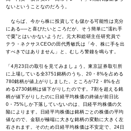
ないということなのだろう。
ならば、今から株に投資しても儲かる可能性は充分
にある──と喜びたいところだが、そう簡単に“濡れ手
で粟”とはいかないようだ。元大和総研主任研究員で
テラ・ネクサスCEOの田代秀敏氏は「今、株に手を出
すべきではありません」と、むしろ警鐘を鳴らす。
「4月23日の取引を見てみましょう。東京証券取引所
に上場している全3751銘柄のうち、20・8%を占める
780銘柄が値上がりしました。ところが72・8%を占
める2730銘柄は値下がりしたのです。7割を超える銘
柄が値下がりしたのに日経平均株価の終値が前日比
0・75%しか下落していないのは、日経平均株価の欠
陥によります。日経平均株価は銘柄ごとの株価の平均
値なので、金額が極端に大きな銘柄の変動に大きく左
右されます。そのため日経平均株価は不安定で、24日