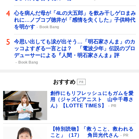
心を病んだ母が「4Lの大五郎」を飲み干しゲロまみ
れに…ノブコブ徳井が「感情を失くした」子供時代
を明かす
Book Bang
今思い出しても涙が出そう…「明石家さんま」のカ
ッコよすぎる一言とは？ 「電波少年」伝説のプロ
デューサーによる『人間・明石家さんま』評
Book Bang
おすすめ
創作にもリフレッシュにもガムを愛
用（ジャズピアニスト 山中千尋さ
ん）【LOTTE TIMES】
PR
【特別読物】「救うこと、救われる
こと」（17） 角田光代さん
PR