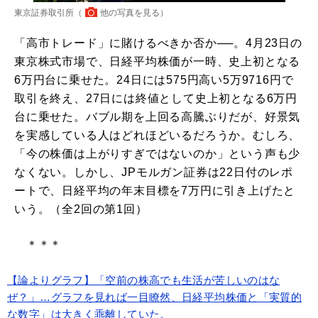
東京証券取引所（
他の写真を見る
）
「高市トレード」に賭けるべきか否か──。4月23日の
東京株式市場で、日経平均株価が一時、史上初となる
6万円台に乗せた。24日には575円高い5万9716円で
取引を終え、27日には終値として史上初となる6万円
台に乗せた。バブル期を上回る高騰ぶりだが、好景気
を実感している人はどれほどいるだろうか。むしろ、
「今の株価は上がりすぎではないのか」という声も少
なくない。しかし、JPモルガン証券は22日付のレポ
ートで、日経平均の年末目標を7万円に引き上げたと
いう。（全2回の第1回）
＊＊＊
【論よりグラフ】「空前の株高でも生活が苦しいのはな
ぜ？」…グラフを見れば一目瞭然、日経平均株価と「実質的
な数字」は大きく乖離していた。