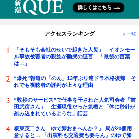
アクセスランキング
一覧
「そもそも会社のせいで起きた人災」 イオンモー
ル事故被害者の親族が慟哭の証言 「最後の言葉
は…」
“爆死”報道の「のん」13年ぶり連ドラ本格復帰 そ
れでも視聴者の評判が上々な理由
“数秒のサービス”で仕事を干された人気司会者「前
田武彦さん」 生涯現役だった気概と「体に秒針が
刻み込まれているような」話芸
板東英二さん「ゆで卵おまへんか？」 局が20個用
意すると… 「出演料も交通費も要らん」のゆで卵