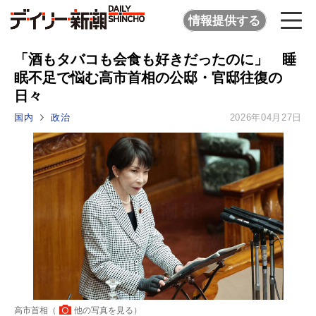
情報提供する
「酒もタバコも会食も好きだったのに」 睡
眠不足で悩む高市首相の公邸・官邸往復の
日々
国内
政治
2026年04月27日
高市首相（
他の写真を見る
）