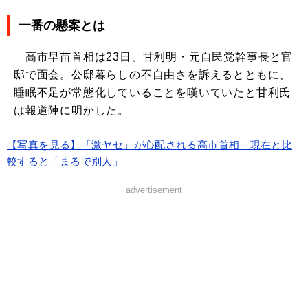
一番の懸案とは
高市早苗首相は23日、甘利明・元自民党幹事長と官
邸で面会。公邸暮らしの不自由さを訴えるとともに、
睡眠不足が常態化していることを嘆いていたと甘利氏
は報道陣に明かした。
【写真を見る】「激ヤセ」が心配される高市首相 現在と比
較すると「まるで別人」
advertisement