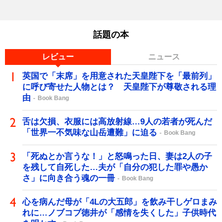
話題の本
レビュー
ニュース
英国で「末席」を用意された天皇陛下を「最前列」
に呼び寄せた人物とは？ 天皇陛下が尊敬される理
由
Book Bang
舌は欠損、衣服には高放射線…9人の若者が死んだ
「世界一不気味な山岳遭難」に迫る
Book Bang
「死ぬとか言うな！」と怒鳴った日、妻は2人の子
を残して自死した…夫が「自分の犯した罪や愚か
さ」に向き合う魂の一冊
Book Bang
心を病んだ母が「4Lの大五郎」を飲み干しゲロまみ
れに…ノブコブ徳井が「感情を失くした」子供時代