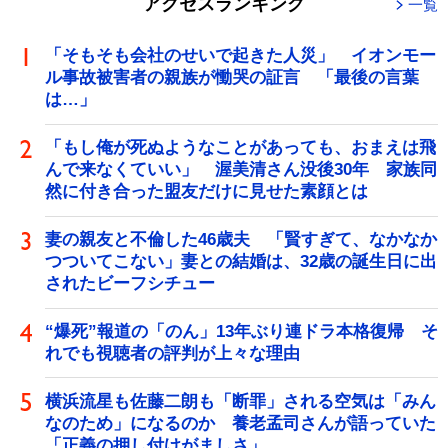
アクセスランキング
一覧
「そもそも会社のせいで起きた人災」 イオンモー
ル事故被害者の親族が慟哭の証言 「最後の言葉
は…」
「もし俺が死ぬようなことがあっても、おまえは飛
んで来なくていい」 渥美清さん没後30年 家族同
然に付き合った盟友だけに見せた素顔とは
妻の親友と不倫した46歳夫 「賢すぎて、なかなか
つついてこない」妻との結婚は、32歳の誕生日に出
されたビーフシチュー
“爆死”報道の「のん」13年ぶり連ドラ本格復帰 そ
れでも視聴者の評判が上々な理由
横浜流星も佐藤二朗も「断罪」される空気は「みん
なのため」になるのか 養老孟司さんが語っていた
「正義の押し付けがましさ」