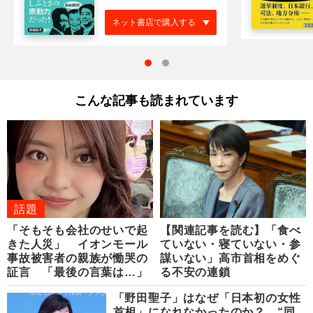
ネット書店で購入する
こんな記事も読まれています
話題
「そもそも会社のせいで起
【関連記事を読む】「食べ
きた人災」 イオンモール
ていない・寝ていない・参
事故被害者の親族が慟哭の
謀いない」高市首相をめぐ
証言 「最後の言葉は…」
る不安の連鎖
「野田聖子」はなぜ「日本初の女性
首相」になれなかったのか？ “同