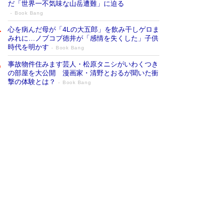
だ「世界一不気味な山岳遭難」に迫る
Book Bang
心を病んだ母が「4Lの大五郎」を飲み干しゲロま
みれに…ノブコブ徳井が「感情を失くした」子供
時代を明かす
Book Bang
事故物件住みます芸人・松原タニシがいわくつき
の部屋を大公開 漫画家・清野とおるが聞いた衝
撃の体験とは？
Book Bang
追悼・東野圭吾さん 週間ベストセラーラ
ンキングに『容疑者Xの献身』『白夜行』
など代表作が並ぶ［文庫ベストセラー］
Book Bang
73歳でも働くしかない 「老後レス時代」に交通
誘導員の独白が話題
Book Bang
「なんで？ そんな馬鹿な……」90歳になった作
家・阿刀田高さんが、ひとり暮らしの生活を明か
す
Book Bang
竹内由恵の前に現れた「テレビ観ないんだよね
ぇ」という男性…夫を選んでテレ朝退社したワケ