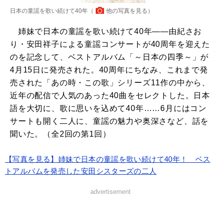
日本の童謡を歌い続けて40年（
他の写真を見る
）
姉妹で日本の童謡を歌い続けて40年――由紀さお
り・安田祥子による童謡コンサートが40周年を迎えた
のを記念して、ベストアルバム「～日本の四季～」が
4月15日に発売された。40周年にちなみ、これまで発
売された「あの時・この歌」シリーズ11作の中から、
近年の配信で人気のあった40曲をセレクトした。日本
語を大切に、歌に思いを込めて40年……6月にはコン
サートも開く二人に、童謡の魅力や奥深さなど、話を
聞いた。（全2回の第1回）
【写真を見る】姉妹で日本の童謡を歌い続けて40年！ ベス
トアルバムを発売した安田シスターズの二人
advertisement