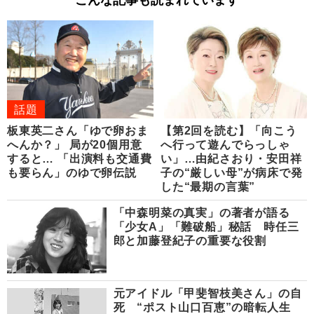
こんな記事も読まれています
話題
板東英二さん「ゆで卵おま
【第2回を読む】「向こう
へんか？」 局が20個用意
へ行って遊んでらっしゃ
すると… 「出演料も交通費
い」…由紀さおり・安田祥
も要らん」のゆで卵伝説
子の“厳しい母”が病床で発
した“最期の言葉”
「中森明菜の真実」の著者が語る
「少女A」「難破船」秘話 時任三
郎と加藤登紀子の重要な役割
元アイドル「甲斐智枝美さん」の自
死 “ポスト山口百恵”の暗転人生