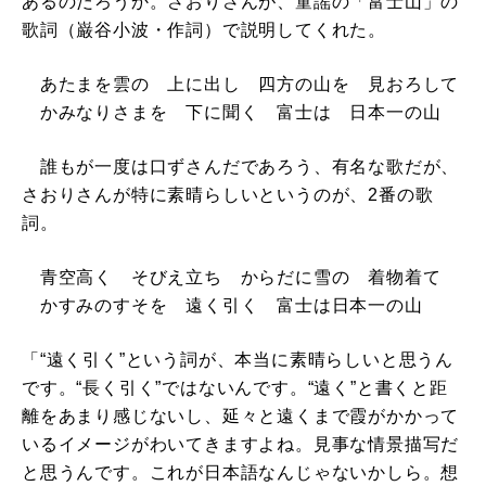
あるのだろうか。さおりさんが、童謡の「富士山」の
歌詞（巌谷小波・作詞）で説明してくれた。
あたまを雲の 上に出し 四方の山を 見おろして
かみなりさまを 下に聞く 富士は 日本一の山
誰もが一度は口ずさんだであろう、有名な歌だが、
さおりさんが特に素晴らしいというのが、2番の歌
詞。
青空高く そびえ立ち からだに雪の 着物着て
かすみのすそを 遠く引く 富士は日本一の山
「“遠く引く”という詞が、本当に素晴らしいと思うん
です。“長く引く”ではないんです。“遠く”と書くと距
離をあまり感じないし、延々と遠くまで霞がかかって
いるイメージがわいてきますよね。見事な情景描写だ
と思うんです。これが日本語なんじゃないかしら。想