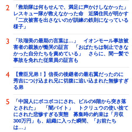
「救助隊は何もせんで、満足に声かけしなかった」
レスキュー隊が救えなかった命 近隣住民が明かす
「二次被害を出さないのが訓練の鉄則になっている
様子」
「玖瑠美の最期の言葉は…」 イオンモール事故被
害者の親族が慟哭の証言 「おばたちは制止できな
かった自分たちを責めている」 さらに、間一髪で
事故を免れた従業員の証言も
【豊臣兄弟！】信長の後継者の最右翼だったのに
秀吉につけ込まれ兄に切腹に追い込まれた無惨すぎ
る弟
「中国人にボコボコにされ、ビルの6階から突き落
とされた」 「闇バイト」 トクリュウの使い捨て
にされた悲惨すぎる実態 募集時の約束は「月収
300万円」も、組織に入った瞬間、「お前たち
は…」