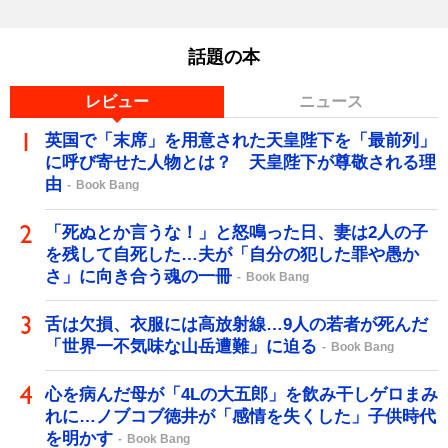
話題の本
レビュー
ニュース
英国で「末席」を用意された天皇陛下を「最前列」
に呼び寄せた人物とは？ 天皇陛下が尊敬される理
由
Book Bang
「死ぬとか言うな！」と怒鳴った日、妻は2人の子
を残して自死した…夫が「自分の犯した罪や愚か
さ」に向き合う魂の一冊
Book Bang
舌は欠損、衣服には高放射線…9人の若者が死んだ
「世界一不気味な山岳遭難」に迫る
Book Bang
心を病んだ母が「4Lの大五郎」を飲み干しゲロまみ
れに…ノブコブ徳井が「感情を失くした」子供時代
を明かす
Book Bang