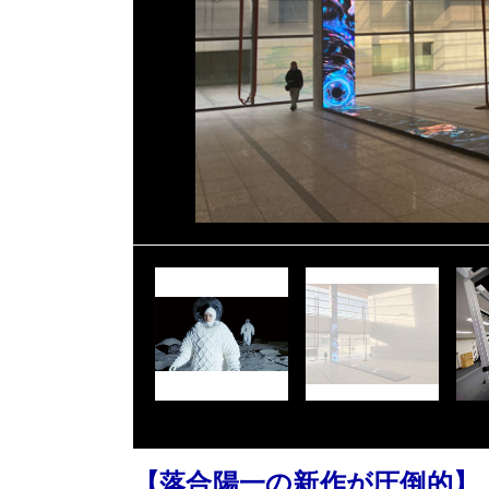
【落合陽一の新作が圧倒的】