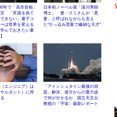
00年で「高市首相」
日本初ノーベル賞「湯川秀樹
明言 「常識を捨て
博士」 妻・スミさんが「悪
解できない」量子コ
妻」と呼ばれながらも支え
ターは世界を変える
た“引っ込み思案で繊細な天才”
、学んでおきたい量
門】
系（エンジニア）は
「アインシュタイン最後の宿
ンサルタント）に搾
題」解決、彼方からの重力波
いる
で何が分かるか 国立天文台
教授の「宇宙」最新レポート