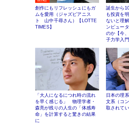
創作にもリフレッシュにもガ
誕生から1
ムを愛用（ジャズピアニス
も投資を
ト 山中千尋さん）【LOTTE
ないと理
TIMES】
ンピュー
のか【今
子力学入
「大人になるにつれ時の流れ
日本の理
を早く感じる」 物理学者・
文系（コ
森亮が残りの人生の「体感寿
取されて
命」を計算すると驚きの結果
に