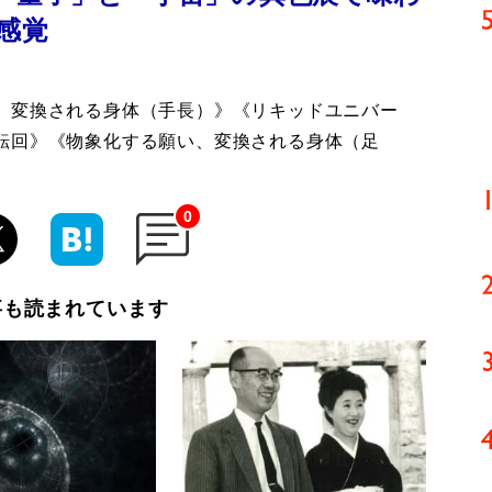
感覚
、変換される身体（手長）》《リキッドユニバー
転回》《物象化する願い、変換される身体（足
0
事も読まれています