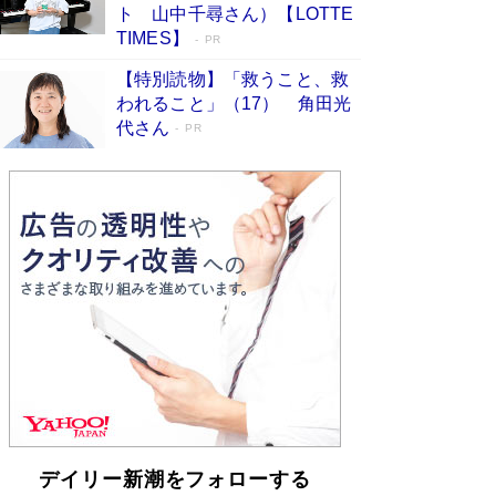
「不意に涙が出そうに…」高嶋政伸が明かし
ト 山中千尋さん）【LOTTE
た“13歳の娘を暴行する役”への葛藤 インティマ
TIMES】
PR
シーコーディネーターに支えられたNHK『大奥』
の裏側
Book Bang
【特別読物】「救うこと、救
われること」（17） 角田光
代さん
PR
デイリー新潮をフォローする