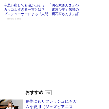
今思い出しても涙が出そう…「明石家さんま」の
カッコよすぎる一言とは？ 「電波少年」伝説の
プロデューサーによる『人間・明石家さんま』評
Book Bang
「叱って伸びるやつは、褒めたらもっと伸
びる」俳優・高嶋政伸が家族に教わっ
た“人を育てるコツ”…芸への考え方を明か
す
Book Bang
「『火垂るの墓』は、大嘘である」原作者が抱き
続けた“自責の念”とは…「自己憐憫は描きたくな
い」監督が徹底的にこだわったこと（後編） #
戦争の記憶
Book Bang
美輪明宏 晩年の回答を集めた『ほほえんで生き
るための人生相談』がランクイン［エンターテイ
メントベストセラー］
Book Bang
「宇宙兄弟」最終46巻がベストセラー1位 宇宙
おすすめ
開発への関心を押し上げた18年の物語に幕 特装
版には「宇宙で描かれたマンガ」も収録
創作にもリフレッシュにもガ
Book Bang
ムを愛用（ジャズピアニス