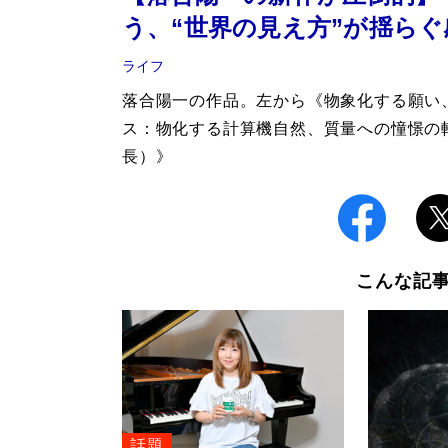
う、“世界の見え方”が揺らぐ
ライフ
落合陽一の作品。左から《物象化する願い
ス：物化する計算機自然、質量への憧憬の
長）》
こんな記
話題