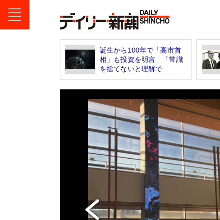
誕生から100年で「高市首
相」も投資を明言 「常識
を捨てないと理解で...