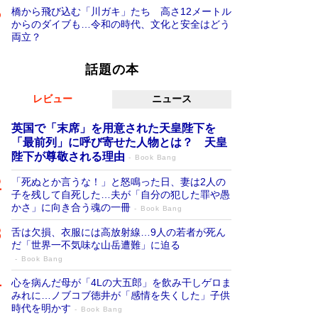
橋から飛び込む「川ガキ」たち 高さ12メートル
からのダイブも…令和の時代、文化と安全はどう
両立？
話題の本
レビュー
ニュース
英国で「末席」を用意された天皇陛下を
「最前列」に呼び寄せた人物とは？ 天皇
陛下が尊敬される理由
Book Bang
「死ぬとか言うな！」と怒鳴った日、妻は2人の
子を残して自死した…夫が「自分の犯した罪や愚
かさ」に向き合う魂の一冊
Book Bang
舌は欠損、衣服には高放射線…9人の若者が死ん
だ「世界一不気味な山岳遭難」に迫る
Book Bang
心を病んだ母が「4Lの大五郎」を飲み干しゲロま
みれに…ノブコブ徳井が「感情を失くした」子供
時代を明かす
Book Bang