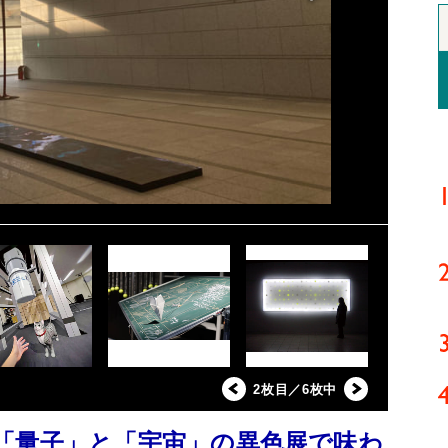
2枚目／6枚中
「量子」と「宇宙」の異色展で味わ