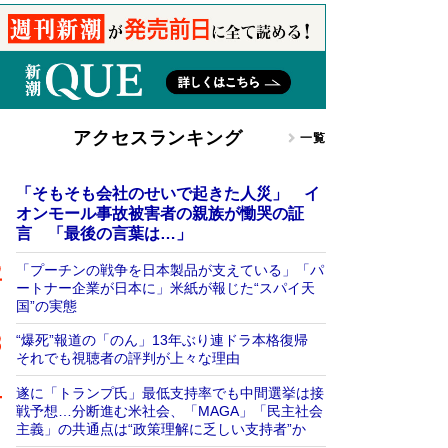
アクセスランキング
一覧
「そもそも会社のせいで起きた人災」 イ
オンモール事故被害者の親族が慟哭の証
言 「最後の言葉は…」
「プーチンの戦争を日本製品が支えている」「パ
ートナー企業が日本に」米紙が報じた“スパイ天
国”の実態
“爆死”報道の「のん」13年ぶり連ドラ本格復帰
それでも視聴者の評判が上々な理由
遂に「トランプ氏」最低支持率でも中間選挙は接
戦予想…分断進む米社会、「MAGA」「民主社会
主義」の共通点は“政策理解に乏しい支持者”か