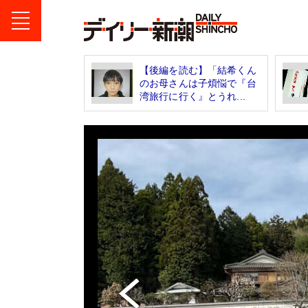
【後編を読む】「結希くん
のお母さんは子煩悩で『台
湾旅行に行く』とうれ...