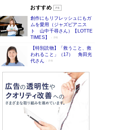
とりのプラネット』試し読み
Book Bang
おすすめ
和田秀樹の70代、80代向け新書がベスト3を独
占 上半期1位にも選出［新書ベストセラー］
創作にもリフレッシュにもガ
Book Bang
ムを愛用（ジャズピアニス
ト 山中千尋さん）【LOTTE
TIMES】
PR
【特別読物】「救うこと、救
われること」（17） 角田光
代さん
PR