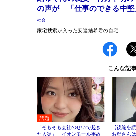
の声が 「仕事のできる中堅
社会
家宅捜索が入った安達結希君の自宅
こんな記
話題
「そもそも会社のせいで起き
【後編を
た人災」 イオンモール事故
お母さん