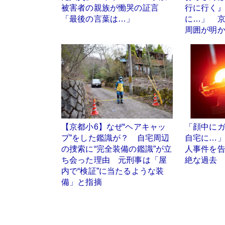
被害者の親族が慟哭の証言
行に行く
「最後の言葉は…」
に…」 
周囲が明
【京都小6】なぜ“ヘアキャッ
「顔中に
プ”をした鑑識が？ 自宅周辺
自宅に…
の捜索に“完全装備の鑑識”が立
人事件を
ち会った理由 元刑事は「屋
絶な過去
内で“検証”に当たるような装
備」と指摘