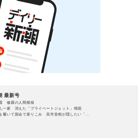
潮 最新号
震 修羅の人間模様
ん一家 消えた「プライベートジェット」帰国
を履いて国会で座りこみ 高市首相が隠したい「...