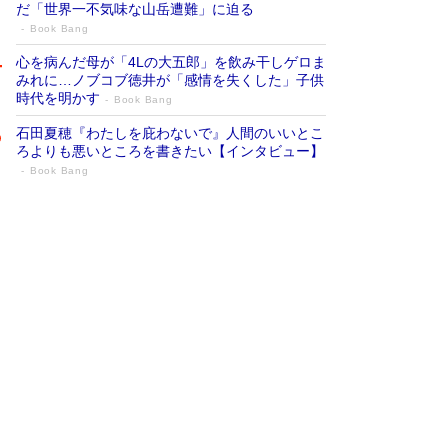
だ「世界一不気味な山岳遭難」に迫る
Book Bang
心を病んだ母が「4Lの大五郎」を飲み干しゲロま
みれに…ノブコブ徳井が「感情を失くした」子供
時代を明かす
Book Bang
石田夏穂『わたしを庇わないで』人間のいいとこ
ろよりも悪いところを書きたい【インタビュー】
Book Bang
73歳でも働くしかない 「老後レス時代」
に交通誘導員の独白が話題
Book Bang
「『火垂るの墓』は、大嘘である」原作者が抱き
続けた“自責の念”とは…「自己憐憫は描きたくな
い」監督が徹底的にこだわったこと（後編） #
戦争の記憶
Book Bang
「なんで？ そんな馬鹿な……」90歳になった作
家・阿刀田高さんが、ひとり暮らしの生活を明か
す
Book Bang
友近氏、絶賛！ 鎌倉を舞台に、孤独を抱えた
人々が新たな一歩を踏み出す連作短篇集『海のほ