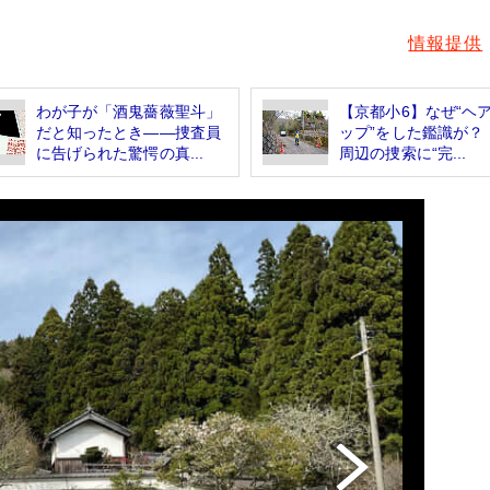
情報提供
わが子が「酒鬼薔薇聖斗」
【京都小6】なぜ“ヘ
だと知ったとき――捜査員
ップ”をした鑑識が？
に告げられた驚愕の真...
周辺の捜索に“完...