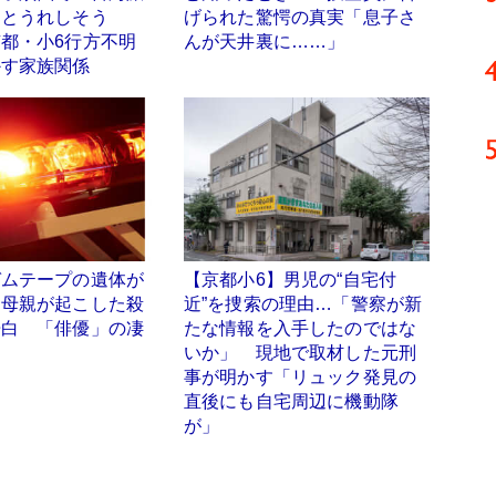
』とうれしそう
げられた驚愕の真実「息子さ
京都・小6行方不明
んが天井裏に……」
かす家族関係
ガムテープの遺体が
【京都小6】男児の“自宅付
」母親が起こした殺
近”を捜索の理由…「警察が新
告白 「俳優」の凄
たな情報を入手したのではな
いか」 現地で取材した元刑
事が明かす「リュック発見の
直後にも自宅周辺に機動隊
が」