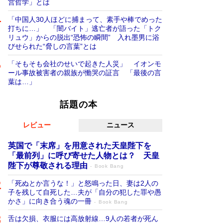
営哲学」とは
「中国人30人ほどに捕まって、素手や棒でめった
打ちに…」 「闇バイト」逃亡者が語った「トク
リュウ」からの脱出“恐怖の瞬間” 入れ墨男に浴
びせられた“脅しの言葉”とは
「そもそも会社のせいで起きた人災」 イオンモ
ール事故被害者の親族が慟哭の証言 「最後の言
葉は…」
話題の本
レビュー
ニュース
英国で「末席」を用意された天皇陛下を
「最前列」に呼び寄せた人物とは？ 天皇
陛下が尊敬される理由
Book Bang
「死ぬとか言うな！」と怒鳴った日、妻は2人の
子を残して自死した…夫が「自分の犯した罪や愚
かさ」に向き合う魂の一冊
Book Bang
舌は欠損、衣服には高放射線…9人の若者が死ん