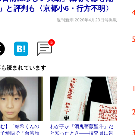
」と評判も〈京都小6・行方不明〉
週刊新潮 2026年4月23日号掲載
5
事も読まれています
読む】「結希くんの
わが子が「酒鬼薔薇聖斗」だ
は子煩悩で『台湾旅
と知ったとき――捜査員に告