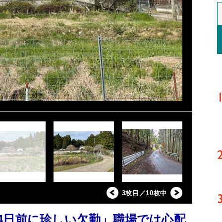
3枚目／10枚中
4日前に珍しい欠勤」職場では心配