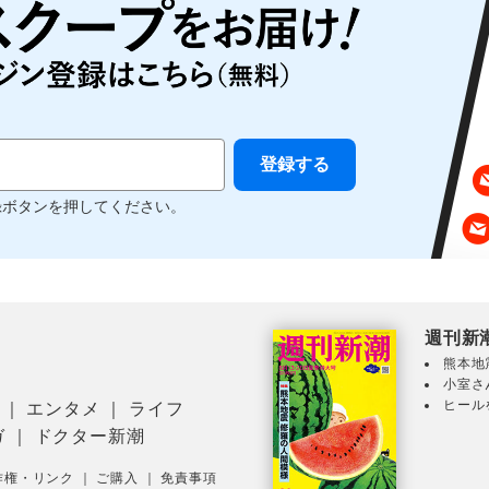
録ボタンを押してください。
週刊新
熊本地
小室さ
ヒール
｜
エンタメ
｜
ライフ
ガ
｜
ドクター新潮
作権・リンク
｜
ご購入
｜
免責事項