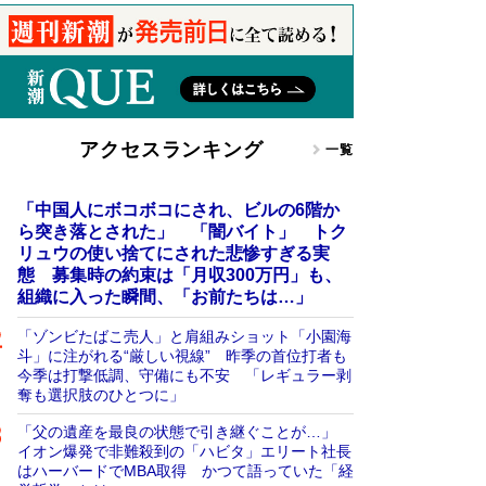
アクセスランキング
一覧
「中国人にボコボコにされ、ビルの6階か
ら突き落とされた」 「闇バイト」 トク
リュウの使い捨てにされた悲惨すぎる実
態 募集時の約束は「月収300万円」も、
組織に入った瞬間、「お前たちは…」
「ゾンビたばこ売人」と肩組みショット「小園海
斗」に注がれる“厳しい視線” 昨季の首位打者も
今季は打撃低調、守備にも不安 「レギュラー剥
奪も選択肢のひとつに」
「父の遺産を最良の状態で引き継ぐことが…」
イオン爆発で非難殺到の「ハビタ」エリート社長
はハーバードでMBA取得 かつて語っていた「経