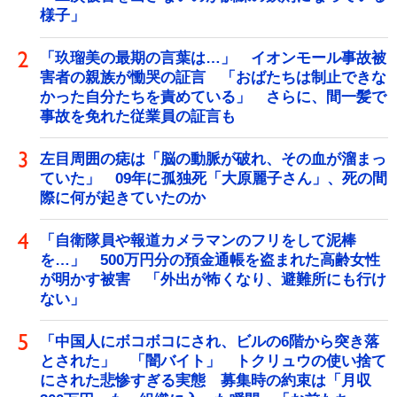
様子」
「玖瑠美の最期の言葉は…」 イオンモール事故被
害者の親族が慟哭の証言 「おばたちは制止できな
かった自分たちを責めている」 さらに、間一髪で
事故を免れた従業員の証言も
左目周囲の痣は「脳の動脈が破れ、その血が溜まっ
ていた」 09年に孤独死「大原麗子さん」、死の間
際に何が起きていたのか
「自衛隊員や報道カメラマンのフリをして泥棒
を…」 500万円分の預金通帳を盗まれた高齢女性
が明かす被害 「外出が怖くなり、避難所にも行け
ない」
「中国人にボコボコにされ、ビルの6階から突き落
とされた」 「闇バイト」 トクリュウの使い捨て
にされた悲惨すぎる実態 募集時の約束は「月収