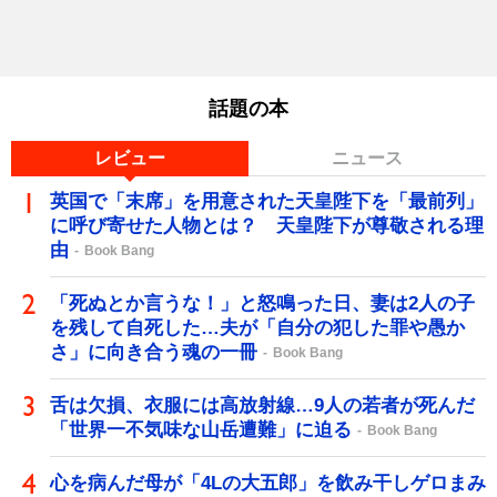
話題の本
レビュー
ニュース
英国で「末席」を用意された天皇陛下を「最前列」
に呼び寄せた人物とは？ 天皇陛下が尊敬される理
由
Book Bang
「死ぬとか言うな！」と怒鳴った日、妻は2人の子
を残して自死した…夫が「自分の犯した罪や愚か
さ」に向き合う魂の一冊
Book Bang
舌は欠損、衣服には高放射線…9人の若者が死んだ
「世界一不気味な山岳遭難」に迫る
Book Bang
心を病んだ母が「4Lの大五郎」を飲み干しゲロまみ