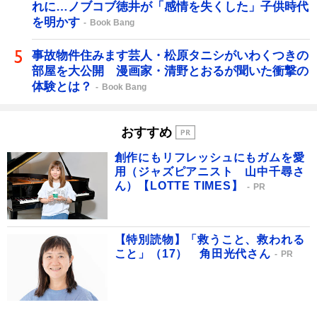
れに…ノブコブ徳井が「感情を失くした」子供時代
を明かす
Book Bang
事故物件住みます芸人・松原タニシがいわくつきの
部屋を大公開 漫画家・清野とおるが聞いた衝撃の
体験とは？
Book Bang
おすすめ
創作にもリフレッシュにもガムを愛
用（ジャズピアニスト 山中千尋さ
ん）【LOTTE TIMES】
PR
【特別読物】「救うこと、救われる
こと」（17） 角田光代さん
PR