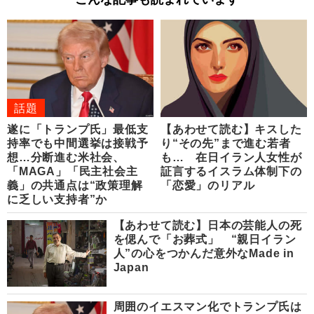
話題
遂に「トランプ氏」最低支
【あわせて読む】キスした
持率でも中間選挙は接戦予
り“その先”まで進む若者
想…分断進む米社会、
も… 在日イラン人女性が
「MAGA」「民主社会主
証言するイスラム体制下の
義」の共通点は“政策理解
「恋愛」のリアル
に乏しい支持者”か
【あわせて読む】日本の芸能人の死
を偲んで「お葬式」 “親日イラン
人”の心をつかんだ意外なMade in
Japan
周囲のイエスマン化でトランプ氏は