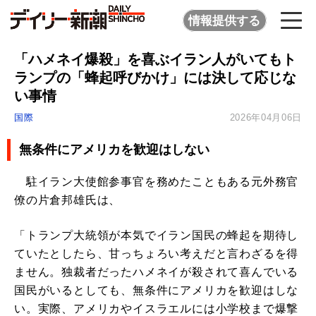
情報提供する
「ハメネイ爆殺」を喜ぶイラン人がいてもト
ランプの「蜂起呼びかけ」には決して応じな
い事情
国際
2026年04月06日
無条件にアメリカを歓迎はしない
駐イラン大使館参事官を務めたこともある元外務官
僚の片倉邦雄氏は、
「トランプ大統領が本気でイラン国民の蜂起を期待し
ていたとしたら、甘っちょろい考えだと言わざるを得
ません。独裁者だったハメネイが殺されて喜んでいる
国民がいるとしても、無条件にアメリカを歓迎はしな
い。実際、アメリカやイスラエルには小学校まで爆撃