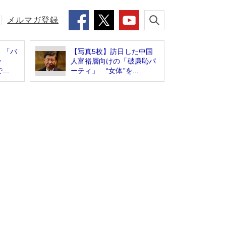
メルマガ登録
」「バ
【写真5枚】訪日した中国
ー
人富裕層向けの「破廉恥パ
..
ーティ」 “女体”を...