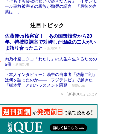
「そもそも会社のせいで起きた人災」 イオンモ
ール事故被害者の親族が慟哭の証言 「最後の言
葉は…」
注目トピック
佐藤優vs検察官！ あの国策捜査から20
年、特捜取調室で対峙した因縁の二人がい
ま語り合ったこと
新潮QUE
肉乃小路ニクヨ「わたし」の人生を生きるための
5冊
新潮QUE
〈本人インタビュー〉渦中の当事者「佐藤二朗」
は何を語ったのか――「フジテレビ」で起きた
「橋本愛」とのハラスメント騒動
新潮QUE
「新潮QUE」とは？