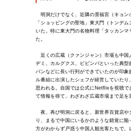
明洞だけでなく、近隣の景福宮（キョン
「ショッピングの聖地」東大門（トンデム
いた。特に東大門の名物料理「タッカンマ
た。
近くの広蔵（クァンジャン）市場も中国
ヂミ、カルグクス、ビビンバといった典型
パンなどに長い行列ができていたのが印象的だ
ル番組に出演したシェフが経営していたり
思われる。自国では公式にNetflixを視
て情報を得て、わざわざ広蔵市場まで足を
夜、再び明洞に戻ると、新世界百貨店やダ
り、まるで中国にいるかのような錯覚に陥
方がわからず戸惑う中国人観光客たちで、