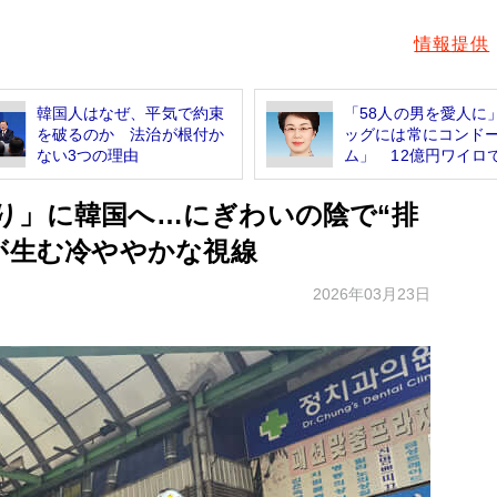
情報提供
韓国人はなぜ、平気で約束
「58人の男を愛人に
を破るのか 法治が根付か
ッグには常にコンド
ない3つの理由
ム」 12億円ワイロで.
り」に韓国へ…にぎわいの陰で“排
が生む冷ややかな視線
2026年03月23日