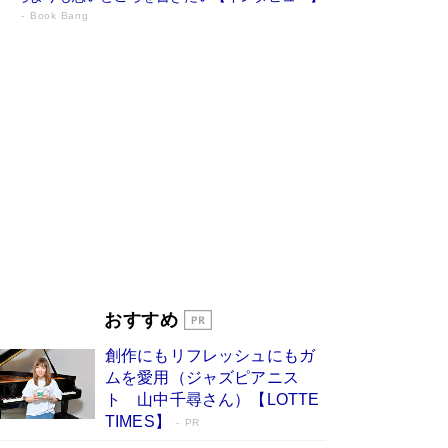
Book Bang
73歳でも働くしかない 「老後レス時代」
に交通誘導員の独白が話題
Book Bang
「『火垂るの墓』は、大嘘である」原作者が抱き
続けた“自責の念”とは…「自己憐憫は描きたくな
い」監督が徹底的にこだわったこと（後編） #
戦争の記憶
Book Bang
「なんで？ そんな馬鹿な……」90歳になった作
家・阿刀田高さんが、ひとり暮らしの生活を明か
す
Book Bang
友近氏、絶賛！ 鎌倉を舞台に、孤独を抱えた
人々が新たな一歩を踏み出す連作短篇集『海のほ
とりのプラネット』試し読み
Book Bang
おすすめ
和田秀樹の70代、80代向け新書がベスト3を独
占 上半期1位にも選出［新書ベストセラー］
創作にもリフレッシュにもガ
Book Bang
ムを愛用（ジャズピアニス
ト 山中千尋さん）【LOTTE
TIMES】
PR