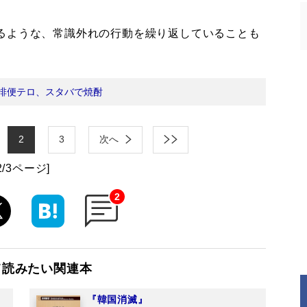
るような、常識外れの行動を繰り返していることも
排便テロ、スタバで焼酎
2
3
次へ
2/3ページ]
2
て読みたい関連本
『韓国消滅』