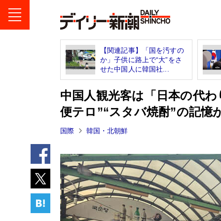
【関連記事】「国を汚すの
か」子供に路上で“大”をさ
せた中国人に韓国社...
中国人観光客は「日本の代わ
便テロ”“スタバ焼酎”の記憶
国際
韓国・北朝鮮