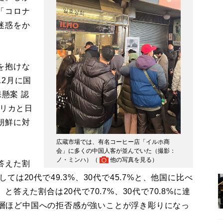
「コロナ
迷惑をか
を抱けな
2月に国
懸案 認
メリカと日
朝鮮に対
。
広蔵市場では、有名コーヒー店「イルホ商
会」に多くの中国人客が並んでいた（撮影：
ノ・ミンハ）（
他の写真を見る
）
答えた割
しては20代で49.3%、30代で45.7%と、他国に比べ
えた割合は20代で70.7%、30代で70.8%に達
若年層ほど中国への拒否感が強いことが浮き彫りになっ