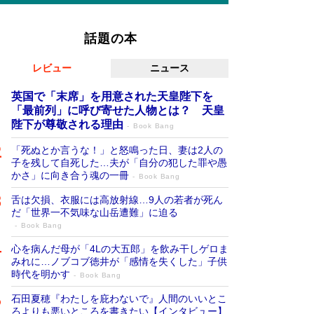
話題の本
レビュー
ニュース
英国で「末席」を用意された天皇陛下を
「最前列」に呼び寄せた人物とは？ 天皇
陛下が尊敬される理由
Book Bang
「死ぬとか言うな！」と怒鳴った日、妻は2人の
子を残して自死した…夫が「自分の犯した罪や愚
かさ」に向き合う魂の一冊
Book Bang
舌は欠損、衣服には高放射線…9人の若者が死ん
だ「世界一不気味な山岳遭難」に迫る
Book Bang
心を病んだ母が「4Lの大五郎」を飲み干しゲロま
みれに…ノブコブ徳井が「感情を失くした」子供
時代を明かす
Book Bang
石田夏穂『わたしを庇わないで』人間のいいとこ
ろよりも悪いところを書きたい【インタビュー】