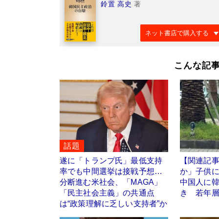
鈴置 高史
著
ネット書店で購入する
こんな記
話題
遂に「トランプ氏」最低支持
【関連記
率でも中間選挙は接戦予想…
か」子供に
分断進む米社会、「MAGA」
中国人に
「民主社会主義」の共通点
き 若年層
は“政策理解に乏しい支持者”か