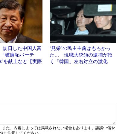
】訪日した中国人富
“見栄”の民主主義はもろかっ
の「破廉恥パーテ
た… 現職大統領の逮捕が招
体”を献上など【実際
く「韓国」左右対立の激化