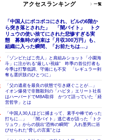
アクセスランキング
一覧
「中国人にボコボコにされ、ビルの6階か
ら突き落とされた」 「闇バイト」 トク
リュウの使い捨てにされた悲惨すぎる実
態 募集時の約束は「月収300万円」も、
組織に入った瞬間、「お前たちは…」
「ゾンビたばこ売人」と肩組みショット「小園海
斗」に注がれる“厳しい視線” 昨季の首位打者も
今季は打撃低調、守備にも不安 「レギュラー剥
奪も選択肢のひとつに」
「父の遺産を最良の状態で引き継ぐことが…」
イオン爆発で非難殺到の「ハビタ」エリート社長
はハーバードでMBA取得 かつて語っていた「経
営哲学」とは
「中国人30人ほどに捕まって、素手や棒でめった
打ちに…」 「闇バイト」逃亡者が語った「トク
リュウ」からの脱出“恐怖の瞬間” 入れ墨男に浴
びせられた“脅しの言葉”とは