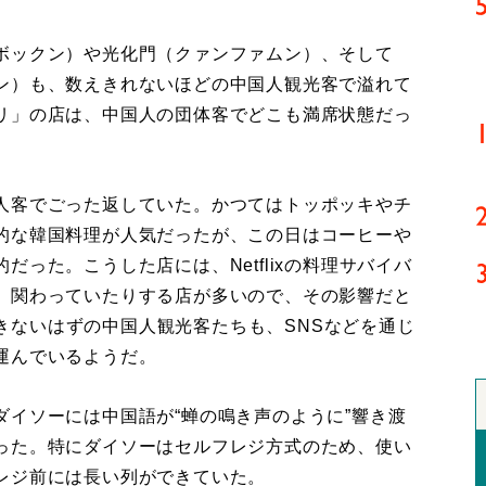
ボックン）や光化門（クァンファムン）、そして
ン）も、数えきれないほどの中国人観光客で溢れて
リ」の店は、中国人の団体客でどこも満席状態だっ
人客でごった返していた。かつてはトッポッキやチ
的な韓国料理が人気だったが、この日はコーヒーや
った。こうした店には、Netflixの料理サバイバ
、関わっていたりする店が多いので、その影響だと
聴できないはずの中国人観光客たちも、SNSなどを通じ
運んでいるようだ。
イソーには中国語が“蝉の鳴き声のように”響き渡
った。特にダイソーはセルフレジ方式のため、使い
レジ前には長い列ができていた。