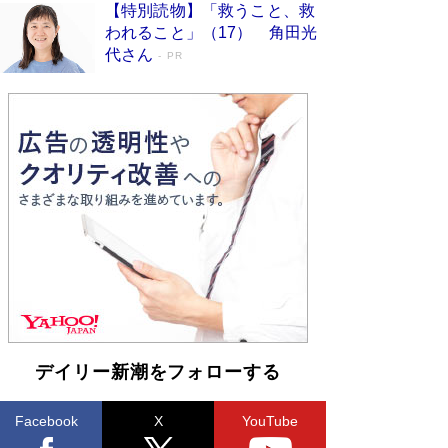
【特別読物】「救うこと、救
われること」（17） 角田光
代さん
PR
デイリー新潮をフォローする
Facebook
X
YouTube