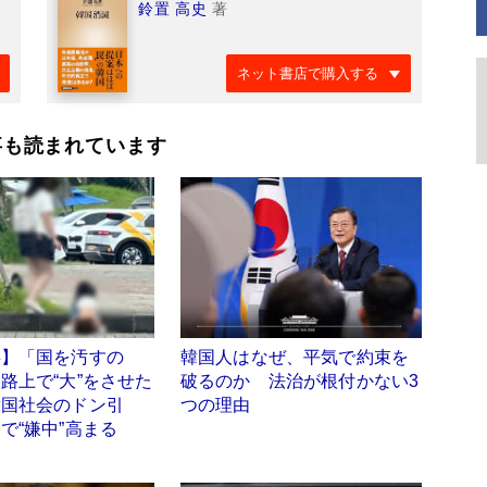
鈴置 高史
著
ネット書店で購入する
事も読まれています
事】「国を汚すの
韓国人はなぜ、平気で約束を
路上で“大”をさせた
破るのか 法治が根付かない3
韓国社会のドン引
つの理由
で“嫌中”高まる