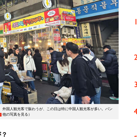
。 外国人観光客で賑わうが、この日は特に中国人観光客が多い。パン
他の写真を見る
）
が？