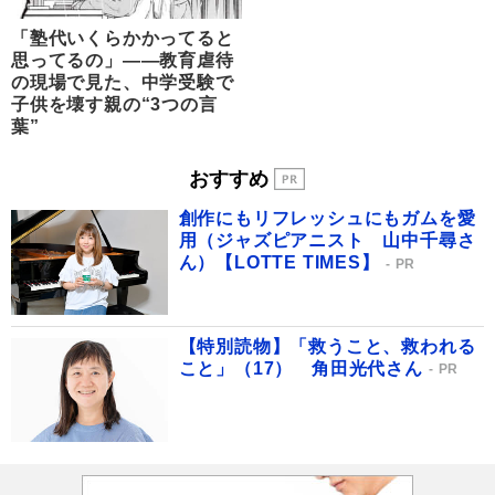
「塾代いくらかかってると
思ってるの」――教育虐待
の現場で見た、中学受験で
子供を壊す親の“3つの言
葉”
おすすめ
創作にもリフレッシュにもガムを愛
用（ジャズピアニスト 山中千尋さ
ん）【LOTTE TIMES】
PR
【特別読物】「救うこと、救われる
こと」（17） 角田光代さん
PR