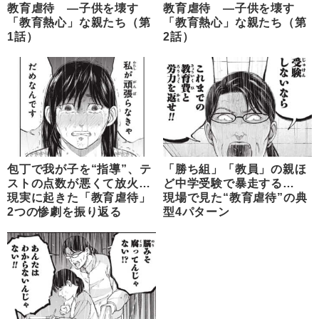
教育虐待 ―子供を壊す
教育虐待 ―子供を壊す
「教育熱心」な親たち（第
「教育熱心」な親たち（第
1話）
2話）
包丁で我が子を“指導”、テ
「勝ち組」「教員」の親ほ
ストの点数が悪くて放火…
ど中学受験で暴走する…
現実に起きた「教育虐待」
現場で見た“教育虐待”の典
2つの惨劇を振り返る
型4パターン