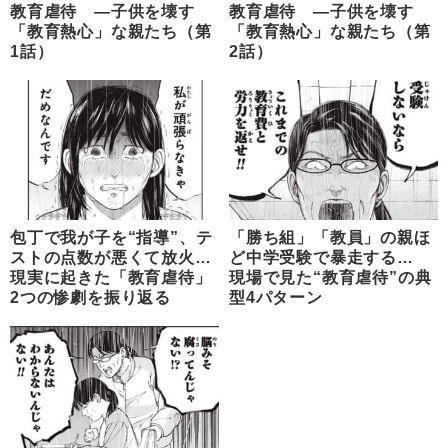
教育虐待 ―子供を壊す
教育虐待 ―子供を壊す
「教育熱心」な親たち（第
「教育熱心」な親たち（第
1話）
2話）
包丁で我が子を“指導”、テ
「勝ち組」「教員」の親ほ
ストの点数が悪くて放火…
ど中学受験で暴走する…
現実に起きた「教育虐待」
現場で見た“教育虐待”の典
2つの惨劇を振り返る
型4パターン