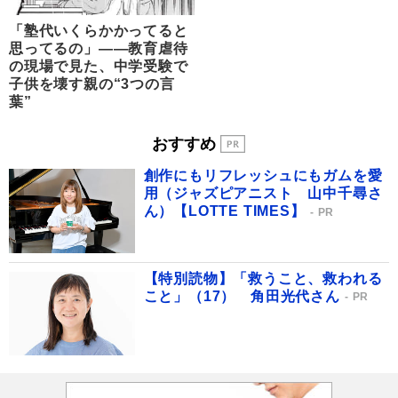
「塾代いくらかかってると
思ってるの」――教育虐待
の現場で見た、中学受験で
子供を壊す親の“3つの言
葉”
おすすめ
創作にもリフレッシュにもガムを愛
用（ジャズピアニスト 山中千尋さ
ん）【LOTTE TIMES】
PR
【特別読物】「救うこと、救われる
こと」（17） 角田光代さん
PR