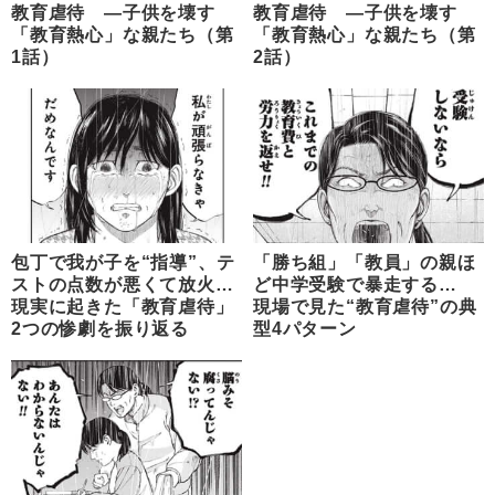
教育虐待 ―子供を壊す
教育虐待 ―子供を壊す
「教育熱心」な親たち（第
「教育熱心」な親たち（第
1話）
2話）
包丁で我が子を“指導”、テ
「勝ち組」「教員」の親ほ
ストの点数が悪くて放火…
ど中学受験で暴走する…
現実に起きた「教育虐待」
現場で見た“教育虐待”の典
2つの惨劇を振り返る
型4パターン