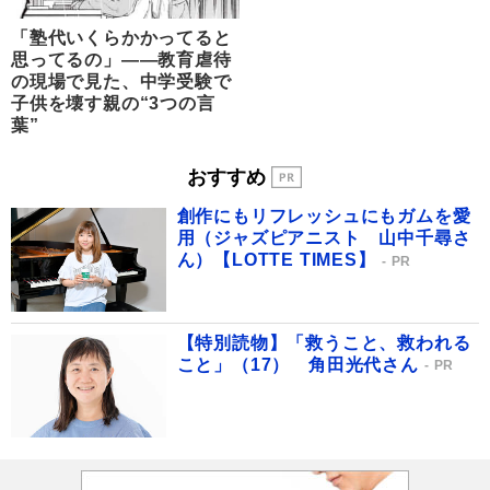
「塾代いくらかかってると
思ってるの」――教育虐待
の現場で見た、中学受験で
子供を壊す親の“3つの言
葉”
おすすめ
創作にもリフレッシュにもガムを愛
用（ジャズピアニスト 山中千尋さ
ん）【LOTTE TIMES】
PR
【特別読物】「救うこと、救われる
こと」（17） 角田光代さん
PR