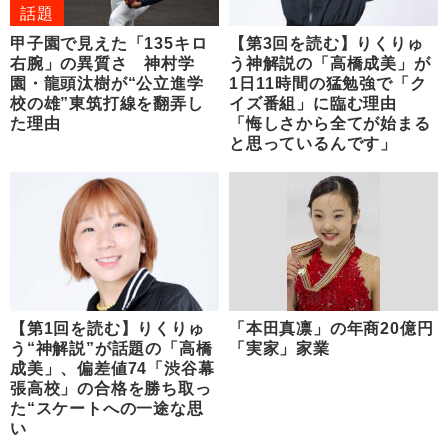
話題
甲子園で見えた「135キロ
【第3回を読む】りくりゅ
右腕」の異質さ 神村学
う神解説の「高橋成美」が
園・龍頭汰樹が“公立進学
1日11時間の猛勉強で「ク
校の雄”東筑打線を翻弄し
イズ番組」に臨む理由
た理由
「悔しさから全てが始まる
と思っているんです」
【第1回を読む】りくりゅ
「本田真凛」の年商20億円
う“神解説”が話題の「高橋
「実家」家業
成美」、偏差値74「渋谷幕
張高校」の合格を勝ち取っ
た“スケートへの一途な思
い