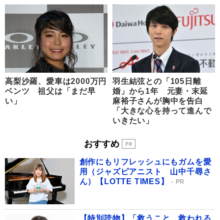
高梨沙羅、愛車は2000万円
羽生結弦との「105日離
ベンツ 祖父は「まだ早
婚」から1年 元妻・末延
い」
麻裕子さんが胸中を告白
「大きな心を持って進んで
いきたい」
おすすめ
創作にもリフレッシュにもガムを愛
用（ジャズピアニスト 山中千尋さ
ん）【LOTTE TIMES】
PR
【特別読物】「救うこと、救われる