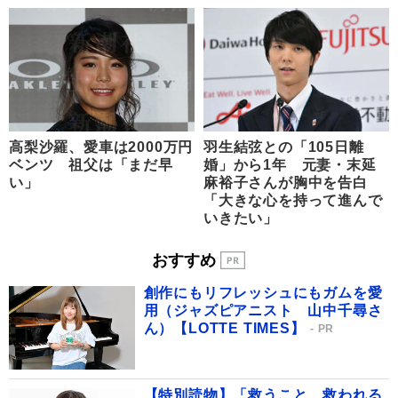
高梨沙羅、愛車は2000万円
羽生結弦との「105日離
ベンツ 祖父は「まだ早
婚」から1年 元妻・末延
い」
麻裕子さんが胸中を告白
「大きな心を持って進んで
いきたい」
おすすめ
創作にもリフレッシュにもガムを愛
用（ジャズピアニスト 山中千尋さ
ん）【LOTTE TIMES】
PR
【特別読物】「救うこと、救われる