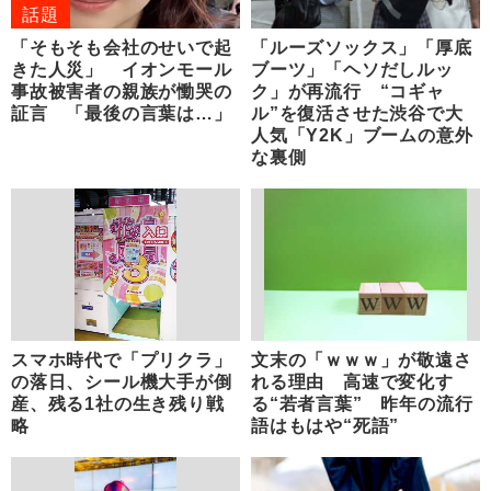
話題
「そもそも会社のせいで起
「ルーズソックス」「厚底
きた人災」 イオンモール
ブーツ」「ヘソだしルッ
事故被害者の親族が慟哭の
ク」が再流行 “コギャ
証言 「最後の言葉は…」
ル”を復活させた渋谷で大
人気「Y2K」ブームの意外
な裏側
スマホ時代で「プリクラ」
文末の「ｗｗｗ」が敬遠さ
の落日、シール機大手が倒
れる理由 高速で変化す
産、残る1社の生き残り戦
る“若者言葉” 昨年の流行
略
語はもはや“死語”