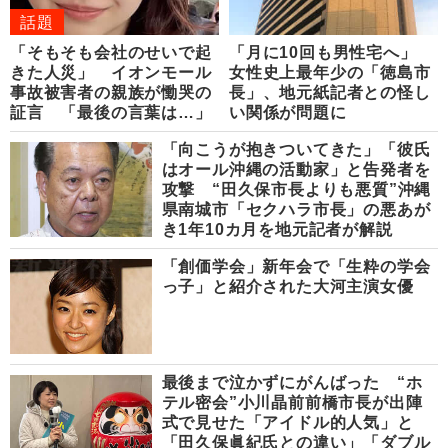
話題
「そもそも会社のせいで起
「月に10回も男性宅へ」
きた人災」 イオンモール
女性史上最年少の「徳島市
事故被害者の親族が慟哭の
長」、地元紙記者との怪し
証言 「最後の言葉は…」
い関係が問題に
「向こうが抱きついてきた」「彼氏
はオール沖縄の活動家」と告発者を
攻撃 “田久保市長よりも悪質”沖縄
県南城市「セクハラ市長」の悪あが
き1年10カ月を地元記者が解説
「創価学会」新年会で「生粋の学会
っ子」と紹介された大河主演女優
最後まで泣かずにがんばった “ホ
テル密会”小川晶前前橋市長が出陣
式で見せた「アイドル的人気」と
「田久保眞紀氏との違い」「ダブル