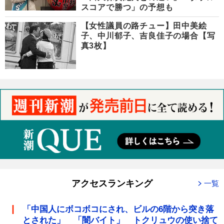
スコアで勝つ」の予想も
【女性議員の路チュー】田中美絵
子、中川郁子、吉良佳子の場合【写
真3枚】
アクセスランキング
一覧
「中国人にボコボコにされ、ビルの6階から突き落
とされた」 「闇バイト」 トクリュウの使い捨て