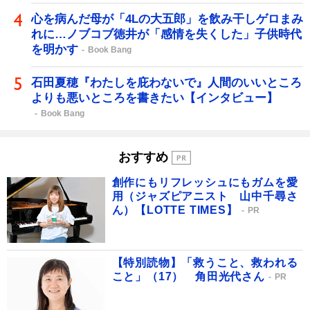
心を病んだ母が「4Lの大五郎」を飲み干しゲロまみ
れに…ノブコブ徳井が「感情を失くした」子供時代
を明かす
Book Bang
石田夏穂『わたしを庇わないで』人間のいいところ
よりも悪いところを書きたい【インタビュー】
Book Bang
おすすめ
創作にもリフレッシュにもガムを愛
用（ジャズピアニスト 山中千尋さ
ん）【LOTTE TIMES】
PR
【特別読物】「救うこと、救われる
こと」（17） 角田光代さん
PR