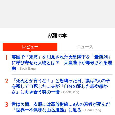
話題の本
レビュー
ニュース
英国で「末席」を用意された天皇陛下を「最前列」
に呼び寄せた人物とは？ 天皇陛下が尊敬される理
由
Book Bang
「死ぬとか言うな！」と怒鳴った日、妻は2人の子
を残して自死した…夫が「自分の犯した罪や愚か
さ」に向き合う魂の一冊
Book Bang
舌は欠損、衣服には高放射線…9人の若者が死んだ
「世界一不気味な山岳遭難」に迫る
Book Bang