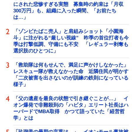
にされた悲惨すぎる実態 募集時の約束は「月収
300万円」も、組織に入った瞬間、「お前たち
は…」
「ゾンビたばこ売人」と肩組みショット「小園海
斗」に注がれる“厳しい視線” 昨季の首位打者も今
季は打撃低調、守備にも不安 「レギュラー剥奪も
選択肢のひとつに」
「救助隊は何もせんで、満足に声かけしなかった」
レスキュー隊が救えなかった命 近隣住民が明かす
「二次被害を出さないのが訓練の鉄則になっている
様子」
「父の遺産を最良の状態で引き継ぐことが…」 イ
オン爆発で非難殺到の「ハビタ」エリート社長はハ
ーバードでMBA取得 かつて語っていた「経営哲
学」とは
「玖瑠美の最期の言葉は…」 イオンモール事故被