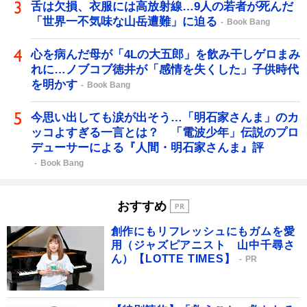
舌は欠損、衣服には高放射線…9人の若者が死んだ
「世界一不気味な山岳遭難」に迫る
Book Bang
心を病んだ母が「4Lの大五郎」を飲み干しゲロまみ
れに…ノブコブ徳井が「感情を失くした」子供時代
を明かす
Book Bang
今思い出しても涙が出そう…「明石家さんま」のカ
ッコよすぎる一言とは？ 「電波少年」伝説のプロ
デューサーによる『人間・明石家さんま』評
Book Bang
おすすめ
創作にもリフレッシュにもガムを愛
用（ジャズピアニスト 山中千尋さ
ん）【LOTTE TIMES】
PR