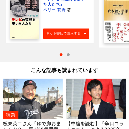
た人たち』
ペリー 荻野
著
ネット書店で購入する
こんな記事も読まれています
話題
板東英二さん「ゆで卵おま
【中編を読む】「辛口コラ