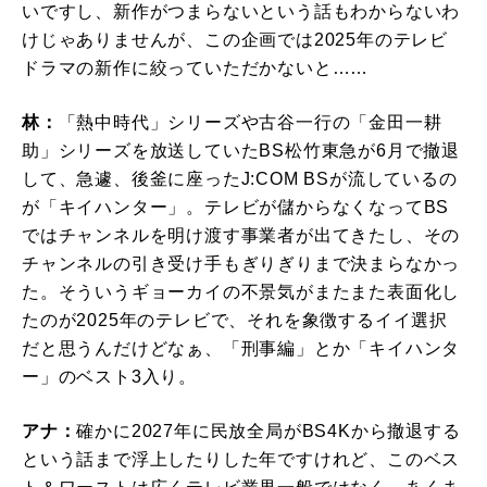
いですし、新作がつまらないという話もわからないわ
けじゃありませんが、この企画では2025年のテレビ
ドラマの新作に絞っていただかないと……
林：
「熱中時代」シリーズや古谷一行の「金田一耕
助」シリーズを放送していたBS松竹東急が6月で撤退
して、急遽、後釜に座ったJ:COM BSが流しているの
が「キイハンター」。テレビが儲からなくなってBS
ではチャンネルを明け渡す事業者が出てきたし、その
チャンネルの引き受け手もぎりぎりまで決まらなかっ
た。そういうギョーカイの不景気がまたまた表面化し
たのが2025年のテレビで、それを象徴するイイ選択
だと思うんだけどなぁ、「刑事編」とか「キイハンタ
ー」のベスト3入り。
アナ：
確かに2027年に民放全局がBS4Kから撤退する
という話まで浮上したりした年ですけれど、このベス