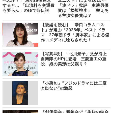
へんか？」 局が20個用意
ムニスト」による2025年
すると… 「出演料も交通費
「連ドラ」批評 主演男優
も要らん」のゆで卵伝説
賞は「松坂桃李」 栄えあ
る主演女優賞は？
【後編を読む】「辛口コラムニス
ト」が選ぶ「2025年」ベストドラ
マ 27年朝ドラ「脚本家」による傑
作コメディに唸らされた！
【写真4枚】「北川景子」父が海上
自衛隊のHPに登場 三菱重工の重
役、娘の美形は父譲り？
「小栗旬」“フジのドラマには二度
と出ない”の激怒
「創価学会」新年会で「生粋の学会