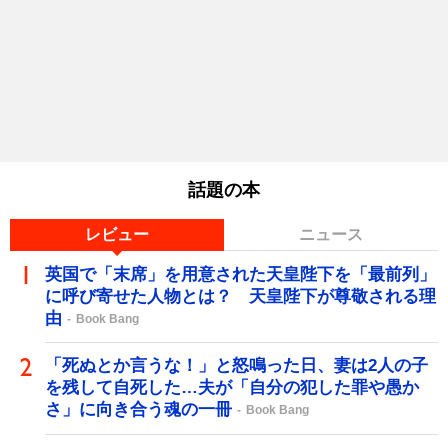
話題の本
レビュー
ニュース
英国で「末席」を用意された天皇陛下を「最前列」
に呼び寄せた人物とは？ 天皇陛下が尊敬される理
由
Book Bang
「死ぬとか言うな！」と怒鳴った日、妻は2人の子
を残して自死した…夫が「自分の犯した罪や愚か
さ」に向き合う魂の一冊
Book Bang