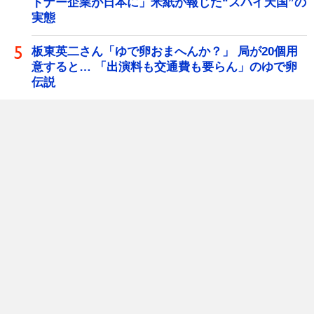
トナー企業が日本に」米紙が報じた“スパイ天国”の
実態
板東英二さん「ゆで卵おまへんか？」 局が20個用
意すると… 「出演料も交通費も要らん」のゆで卵
伝説