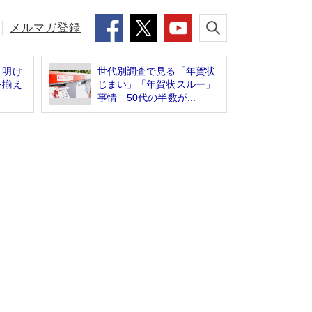
メルマガ登録
月明け
世代別調査で見る「年賀状
を揃え
じまい」「年賀状スルー」
事情 50代の半数が...