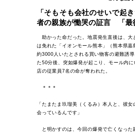
「そもそも会社のせいで起き
者の親族が慟哭の証言 「最
助かった命だった。地震発生直後は、大
は免れた「イオンモール熊本」（熊本県嘉
約3000人いたとされる買い物客の避難誘
た50分後、突如爆発が起こり、モール内に
店の従業員7名の命が奪われた。
＊＊＊
「たまたま玖瑠美（くるみ）本人と、彼女
会っているんです」
と明かすのは、今回の爆発で亡くなった雑