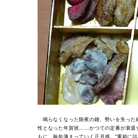
鳴らなくなった除夜の鐘、勢いを失った
性となった年賀状……かつての定番が衰退
もに、毎年薄まっていく正月感。“重箱に