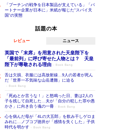
「プーチンの戦争を日本製品が支えている」「パ
ートナー企業が日本に」米紙が報じた“スパイ天
国”の実態
話題の本
レビュー
ニュース
英国で「末席」を用意された天皇陛下を
「最前列」に呼び寄せた人物とは？ 天皇
陛下が尊敬される理由
Book Bang
舌は欠損、衣服には高放射線…9人の若者が死ん
だ「世界一不気味な山岳遭難」に迫る
Book Bang
「死ぬとか言うな！」と怒鳴った日、妻は2人の
子を残して自死した…夫が「自分の犯した罪や愚
かさ」に向き合う魂の一冊
Book Bang
心を病んだ母が「4Lの大五郎」を飲み干しゲロま
みれに…ノブコブ徳井が「感情を失くした」子供
時代を明かす
Book Bang