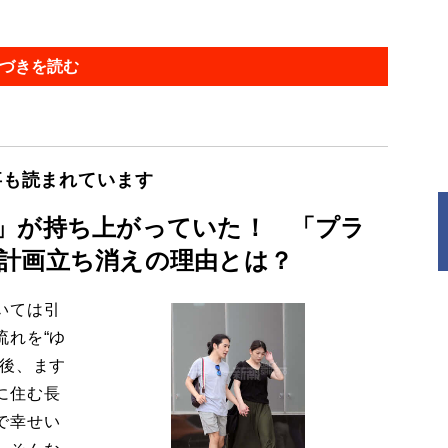
づきを読む
事も読まれています
」が持ち上がっていた！ 「プラ
計画立ち消えの理由とは？
いては引
流れを“ゆ
今後、ます
に住む長
で幸せい