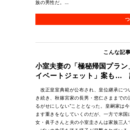
族の男性だ。...
つ
こんな記
小室夫妻の「極秘帰国プラン
イベートジェット」案も… 
改正皇室典範が公布され、皇位継承につ
き続き、秋篠宮家の長男・悠仁さままでの
るがせにしない”こととなった。皇嗣家は
ます重きをなしていくのだが、一方で米国
女・眞子さんと夫の小室圭さんは家族三人