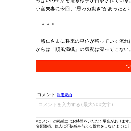
っぱいの生活を送る様子が目撃されている
小室夫妻に今回、“思わぬ動き”があったと
＊＊＊
悠仁さまに将来の皇位が移っていく流れは
からは「順風満帆」の気配は漂ってこない。.
つ