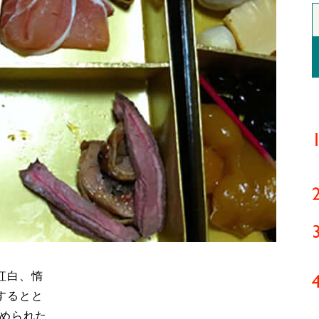
紅白、惰
するとと
詰められた