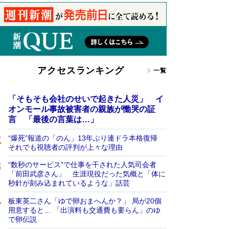
アクセスランキング
一覧
「そもそも会社のせいで起きた人災」 イ
オンモール事故被害者の親族が慟哭の証
言 「最後の言葉は…」
“爆死”報道の「のん」13年ぶり連ドラ本格復帰
それでも視聴者の評判が上々な理由
“数秒のサービス”で仕事を干された人気司会者
「前田武彦さん」 生涯現役だった気概と「体に
秒針が刻み込まれているような」話芸
板東英二さん「ゆで卵おまへんか？」 局が20個
用意すると… 「出演料も交通費も要らん」のゆ
で卵伝説