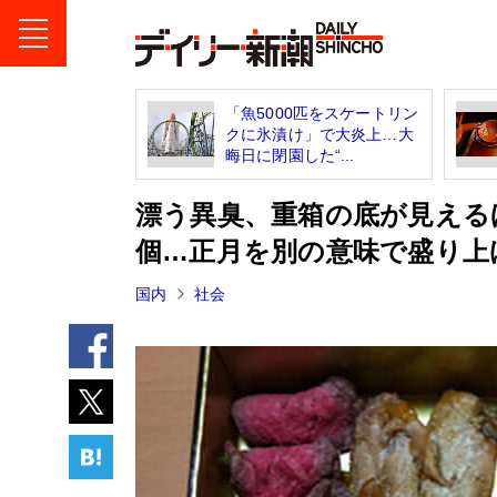
「魚5000匹をスケートリン
クに氷漬け」で大炎上…大
晦日に閉園した“...
漂う異臭、重箱の底が見える
個…正月を別の意味で盛り上
国内
社会