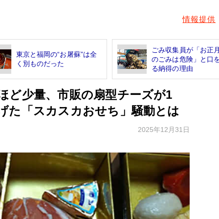
情報提供
ごみ収集員が「お正
東京と福岡の“お屠蘇”は全
のごみは危険」と口
く別ものだった
る納得の理由
ほど少量、市販の扇型チーズが1
げた「スカスカおせち」騒動とは
2025年12月31日