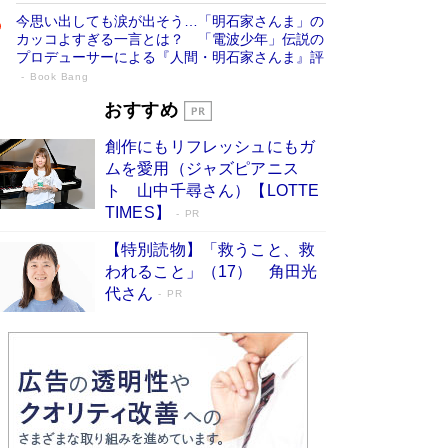
今思い出しても涙が出そう…「明石家さんま」の
カッコよすぎる一言とは？ 「電波少年」伝説の
プロデューサーによる『人間・明石家さんま』評
Book Bang
「宇宙兄弟」最終46巻がベストセラー1
おすすめ
位 宇宙開発への関心を押し上げた18年の
創作にもリフレッシュにもガ
物語に幕 特装版には「宇宙で描かれたマ
ムを愛用（ジャズピアニス
ンガ」も収録
Book Bang
ト 山中千尋さん）【LOTTE
美輪明宏 晩年の回答を集めた『ほほえんで生き
TIMES】
PR
るための人生相談』がランクイン［エンターテイ
メントベストセラー］
Book Bang
【特別読物】「救うこと、救
われること」（17） 角田光
「『火垂るの墓』は、大嘘である」原作者が抱き
代さん
続けた“自責の念”とは…「自己憐憫は描きたくな
PR
い」監督が徹底的にこだわったこと（後編） #
戦争の記憶
Book Bang
「叱って伸びるやつは、褒めたらもっと伸びる」
俳優・高嶋政伸が家族に教わった“人を育てるコ
ツ”…芸への考え方を明かす
Book Bang
東野圭吾、伊坂幸太郎の人気シリーズ最新作どち