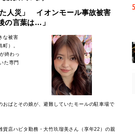
た人災」 イオンモール事故被害
後の言葉は…」
きな被害
島町）。
導が終わっ
いた専門
のおばとその娘が、避難していたモールの駐車場で
貨店ハビタ勤務・大竹玖瑠美さん（享年22）の親