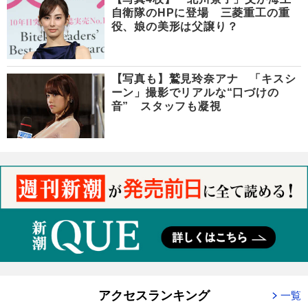
自衛隊のHPに登場 三菱重工の重
役、娘の美形は父譲り？
【写真も】鷲見玲奈アナ 「キスシ
ーン」撮影でリアルな“口づけの
音” スタッフも凝視
アクセスランキング
一覧