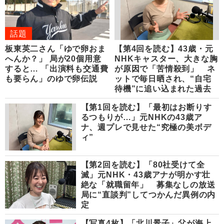
話題
板東英二さん「ゆで卵おま
【第4回を読む】43歳・元
へんか？」 局が20個用意
NHKキャスター、大きな胸
すると… 「出演料も交通費
が原因で「苦情殺到」 ネ
も要らん」のゆで卵伝説
ットで毎日晒され、“自宅
待機”に追い込まれた過去
【第1回を読む】「最初はお断りす
るつもりが…」元NHKの43歳ア
ナ、週プレで見せた“究極の美ボデ
ィ”
【第2回を読む】「80社受けて全
滅」元NHK・43歳アナが明かす壮
絶な「就職留年」 募集なしの放送
局に“直談判”してつかんだ異例の内
定
【写真4枚】「北川景子」父が海上