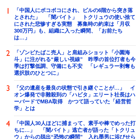
「中国人にボコボコにされ、ビルの6階から突き落
とされた」 「闇バイト」 トクリュウの使い捨て
にされた悲惨すぎる実態 募集時の約束は「月収
300万円」も、組織に入った瞬間、「お前たち
は…」
「ゾンビたばこ売人」と肩組みショット「小園海
斗」に注がれる“厳しい視線” 昨季の首位打者も今
季は打撃低調、守備にも不安 「レギュラー剥奪も
選択肢のひとつに」
「父の遺産を最良の状態で引き継ぐことが…」 イ
オン爆発で非難殺到の「ハビタ」エリート社長はハ
ーバードでMBA取得 かつて語っていた「経営哲
学」とは
「中国人30人ほどに捕まって、素手や棒でめった打
ちに…」 「闇バイト」逃亡者が語った「トクリュ
ウ」からの脱出“恐怖の瞬間” 入れ墨男に浴びせら