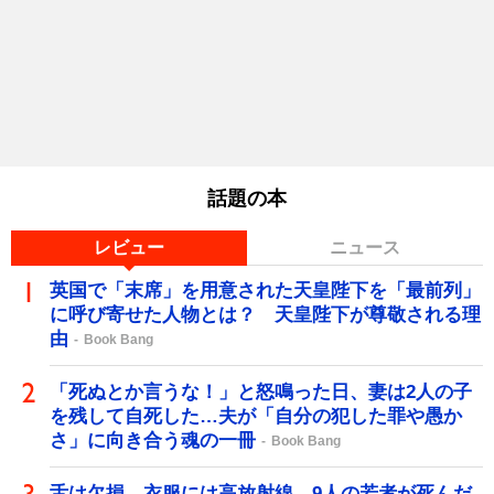
話題の本
レビュー
ニュース
英国で「末席」を用意された天皇陛下を「最前列」
に呼び寄せた人物とは？ 天皇陛下が尊敬される理
由
Book Bang
「死ぬとか言うな！」と怒鳴った日、妻は2人の子
を残して自死した…夫が「自分の犯した罪や愚か
さ」に向き合う魂の一冊
Book Bang
舌は欠損、衣服には高放射線…9人の若者が死んだ