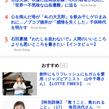
「世界一不気味な山岳遭難」に迫る
Book Bang
心を病んだ母が「4Lの大五郎」を飲み干しゲロまみ
れに…ノブコブ徳井が「感情を失くした」子供時代
を明かす
Book Bang
石田夏穂『わたしを庇わないで』人間のいいところ
よりも悪いところを書きたい【インタビュー】
Book Bang
おすすめ
創作にもリフレッシュにもガムを愛
用（ジャズピアニスト 山中千尋さ
ん）【LOTTE TIMES】
PR
【特別読物】「救うこと、救われる
こと」（17） 角田光代さん
PR