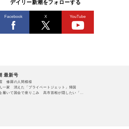
デイリー新潮をフォローする
Facebook
X
YouTube
潮 最新号
震 修羅の人間模様
ん一家 消えた「プライベートジェット」帰国
を履いて国会で座りこみ 高市首相が隠したい「...