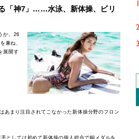
る「神7」……水泳、新体操、ビリ
か。26
姿を兼ね、
を展開す
はあまり注目されてこなかった新体操分野のフロン
選手としては初めて新体操の個人総合で銅メダルを