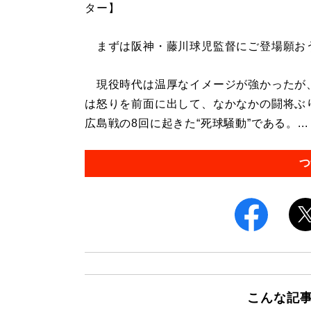
ター】
まずは阪神・藤川球児監督にご登場願お
現役時代は温厚なイメージが強かったが
は怒りを前面に出して、なかなかの闘将ぶ
広島戦の8回に起きた“死球騒動”である。...
つ
こんな記