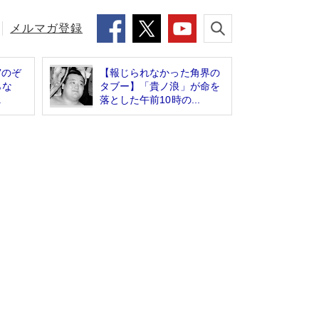
メルマガ登録
”のぞ
【報じられなかった角界の
らな
タブー】「貴ノ浪」が命を
.
落とした午前10時の...