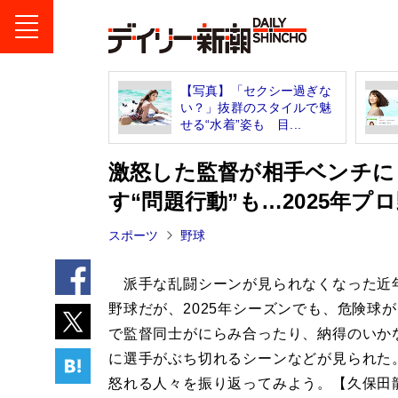
【写真】「セクシー過ぎな
い？」抜群のスタイルで魅
せる“水着”姿も 目...
激怒した監督が相手ベンチに
す“問題行動”も…2025年
スポーツ
野球
派手な乱闘シーンが見られなくなった近
野球だが、2025年シーズンでも、危険球
で監督同士がにらみ合ったり、納得のいか
に選手がぶち切れるシーンなどが見られた
怒れる人々を振り返ってみよう。【久保田