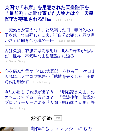
英国で「末席」を用意された天皇陛下を
「最前列」に呼び寄せた人物とは？ 天皇
陛下が尊敬される理由
Book Bang
「死ぬとか言うな！」と怒鳴った日、妻は2人の
子を残して自死した…夫が「自分の犯した罪や愚
かさ」に向き合う魂の一冊
Book Bang
舌は欠損、衣服には高放射線…9人の若者が死ん
だ「世界一不気味な山岳遭難」に迫る
Book Bang
心を病んだ母が「4Lの大五郎」を飲み干しゲロま
みれに…ノブコブ徳井が「感情を失くした」子供
時代を明かす
Book Bang
今思い出しても涙が出そう…「明石家さんま」の
カッコよすぎる一言とは？ 「電波少年」伝説の
プロデューサーによる『人間・明石家さんま』評
Book Bang
「叱って伸びるやつは、褒めたらもっと伸
おすすめ
びる」俳優・高嶋政伸が家族に教わっ
創作にもリフレッシュにもガ
た“人を育てるコツ”…芸への考え方を明か