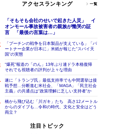
アクセスランキング
一覧
「そもそも会社のせいで起きた人災」 イ
オンモール事故被害者の親族が慟哭の証
言 「最後の言葉は…」
「プーチンの戦争を日本製品が支えている」「パ
ートナー企業が日本に」米紙が報じた“スパイ天
国”の実態
“爆死”報道の「のん」13年ぶり連ドラ本格復帰
それでも視聴者の評判が上々な理由
遂に「トランプ氏」最低支持率でも中間選挙は接
戦予想…分断進む米社会、「MAGA」「民主社会
主義」の共通点は“政策理解に乏しい支持者”か
橋から飛び込む「川ガキ」たち 高さ12メートル
からのダイブも…令和の時代、文化と安全はどう
両立？
注目トピック