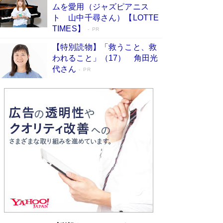
ムを愛用（ジャズピアニス
す
Book Bang
ト 山中千尋さん）【LOTTE
「『火垂るの墓』は、大嘘である」原作者が抱き
TIMES】
PR
続けた“自責の念”とは…「自己憐憫は描きたくな
い」監督が徹底的にこだわったこと（後編） #
【特別読物】「救うこと、救
戦争の記憶
Book Bang
われること」（17） 角田光
代さん
美輪明宏 晩年の回答を集めた『ほほえんで生き
PR
るための人生相談』がランクイン［エンターテイ
メントベストセラー］
Book Bang
「宇宙兄弟」最終46巻がベストセラー1位 宇宙
開発への関心を押し上げた18年の物語に幕 特装
版には「宇宙で描かれたマンガ」も収録
Book Bang
「不意に涙が出そうに…」高嶋政伸が明かし
た“13歳の娘を暴行する役”への葛藤 インティマ
シーコーディネーターに支えられたNHK『大奥』
の裏側
Book Bang