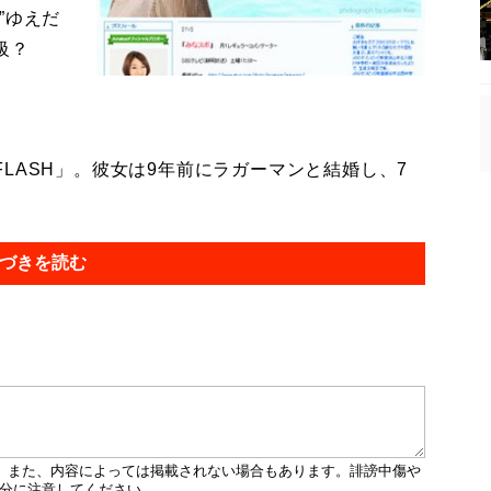
”ゆえだ
級？
ASH」。彼女は9年前にラガーマンと結婚し、7
づきを読む