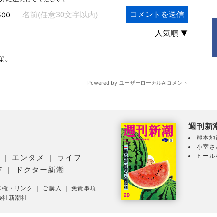
週刊新
熊本地
小室さ
ヒール
｜
エンタメ
｜
ライフ
ガ
｜
ドクター新潮
作権・リンク
｜
ご購入
｜
免責事項
会社新潮社