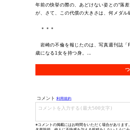
年前の快挙の際の、あどけない姿との“落差
が、さて、この代償の大きさは、何メダル
＊＊＊
岩崎の不倫を報じたのは、写真週刊誌「FL
歳になる1女を持つ身。...
つ