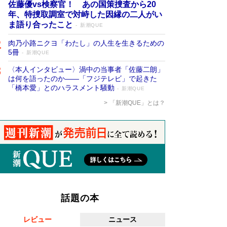
佐藤優vs検察官！ あの国策捜査から20
年、特捜取調室で対峙した因縁の二人がい
ま語り合ったこと
新潮QUE
肉乃小路ニクヨ「わたし」の人生を生きるための
5冊
新潮QUE
〈本人インタビュー〉渦中の当事者「佐藤二朗」
は何を語ったのか――「フジテレビ」で起きた
「橋本愛」とのハラスメント騒動
新潮QUE
「新潮QUE」とは？
話題の本
レビュー
ニュース