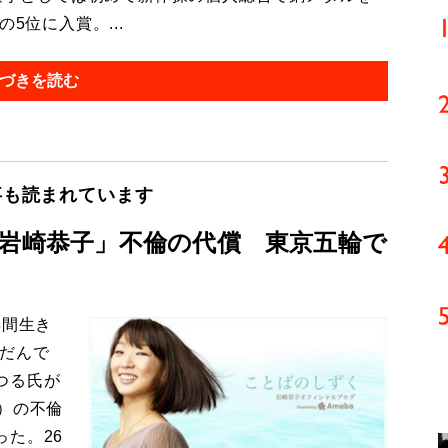
5位に入賞。...
づきを読む
事も読まれています
「岩崎恭子」不倫の代償 東京五輪で
年間生き
んだんで
つる氏が
）の不倫
た。26