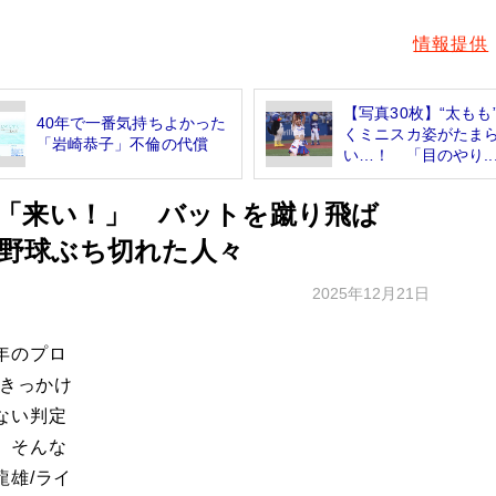
情報提供
【写真30枚】“太もも
40年で一番気持ちよかった
くミニスカ姿がたま
「岩崎恭子」不倫の代償
い…！ 「目のやり..
「来い！」 バットを蹴り飛ば
プロ野球ぶち切れた人々
2025年12月21日
年のプロ
がきっかけ
ない判定
。そんな
龍雄/ライ