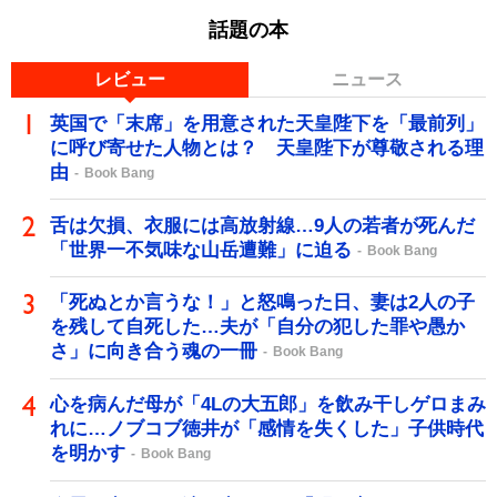
話題の本
レビュー
ニュース
英国で「末席」を用意された天皇陛下を「最前列」
に呼び寄せた人物とは？ 天皇陛下が尊敬される理
由
Book Bang
舌は欠損、衣服には高放射線…9人の若者が死んだ
「世界一不気味な山岳遭難」に迫る
Book Bang
「死ぬとか言うな！」と怒鳴った日、妻は2人の子
を残して自死した…夫が「自分の犯した罪や愚か
さ」に向き合う魂の一冊
Book Bang
心を病んだ母が「4Lの大五郎」を飲み干しゲロまみ
れに…ノブコブ徳井が「感情を失くした」子供時代
を明かす
Book Bang