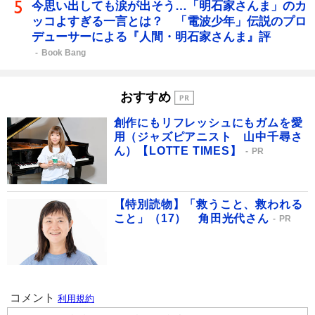
今思い出しても涙が出そう…「明石家さんま」のカ
ッコよすぎる一言とは？ 「電波少年」伝説のプロ
デューサーによる『人間・明石家さんま』評
Book Bang
おすすめ
創作にもリフレッシュにもガムを愛
用（ジャズピアニスト 山中千尋さ
ん）【LOTTE TIMES】
PR
【特別読物】「救うこと、救われる
こと」（17） 角田光代さん
PR