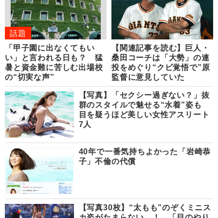
話題
「甲子園に出なくてもい
【関連記事を読む】巨人・
い」と言われる日も？ 猛
桑田コーチは「大勢」の連
暑と資金難に苦しむ出場校
投をめぐり“クビ覚悟で”原
の“切実な声”
監督に意見していた
【写真】「セクシー過ぎない？」抜
群のスタイルで魅せる“水着”姿も
目を疑うほど美しい女性アスリート
7人
40年で一番気持ちよかった「岩崎恭
子」不倫の代償
【写真30枚】“太もも”のぞくミニス
カ姿がたまらない…！ 「目のやり