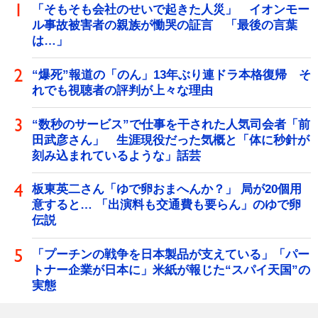
「そもそも会社のせいで起きた人災」 イオンモー
ル事故被害者の親族が慟哭の証言 「最後の言葉
は…」
“爆死”報道の「のん」13年ぶり連ドラ本格復帰 そ
れでも視聴者の評判が上々な理由
“数秒のサービス”で仕事を干された人気司会者「前
田武彦さん」 生涯現役だった気概と「体に秒針が
刻み込まれているような」話芸
板東英二さん「ゆで卵おまへんか？」 局が20個用
意すると… 「出演料も交通費も要らん」のゆで卵
伝説
「プーチンの戦争を日本製品が支えている」「パー
トナー企業が日本に」米紙が報じた“スパイ天国”の
実態