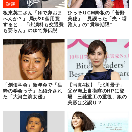
話題
板東英二さん「ゆで卵おま
ひっそりCM降板の「菅野
へんか？」 局が20個用意
美穂」 見誤った「夫・堺
すると… 「出演料も交通費
雅人」の“賞味期限”
も要らん」のゆで卵伝説
「創価学会」新年会で「生
【写真4枚】「北川景子」
粋の学会っ子」と紹介され
父が海上自衛隊のHPに登
た「大河主演女優」
場 三菱重工の重役、娘の
美形は父譲り？