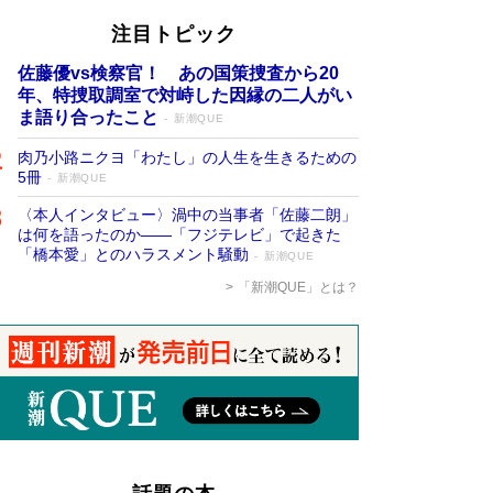
注目トピック
佐藤優vs検察官！ あの国策捜査から20
年、特捜取調室で対峙した因縁の二人がい
ま語り合ったこと
新潮QUE
肉乃小路ニクヨ「わたし」の人生を生きるための
5冊
新潮QUE
〈本人インタビュー〉渦中の当事者「佐藤二朗」
は何を語ったのか――「フジテレビ」で起きた
「橋本愛」とのハラスメント騒動
新潮QUE
「新潮QUE」とは？