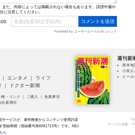
週刊新
熊本地
小室さ
ヒール
｜
エンタメ
｜
ライフ
ガ
｜
ドクター新潮
作権・リンク
｜
ご購入
｜
免責事項
会社新潮社
Co
配信サービスが、著作権者からコンテンツ使用許諾
すべての画像・
録商標（登録番号第6091713号）です。ABJ
ちら