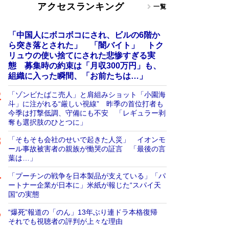
アクセスランキング
一覧
「中国人にボコボコにされ、ビルの6階か
ら突き落とされた」 「闇バイト」 トク
リュウの使い捨てにされた悲惨すぎる実
態 募集時の約束は「月収300万円」も、
組織に入った瞬間、「お前たちは…」
「ゾンビたばこ売人」と肩組みショット「小園海
斗」に注がれる“厳しい視線” 昨季の首位打者も
今季は打撃低調、守備にも不安 「レギュラー剥
奪も選択肢のひとつに」
「そもそも会社のせいで起きた人災」 イオンモ
ール事故被害者の親族が慟哭の証言 「最後の言
葉は…」
「プーチンの戦争を日本製品が支えている」「パ
ートナー企業が日本に」米紙が報じた“スパイ天
国”の実態
“爆死”報道の「のん」13年ぶり連ドラ本格復帰
それでも視聴者の評判が上々な理由