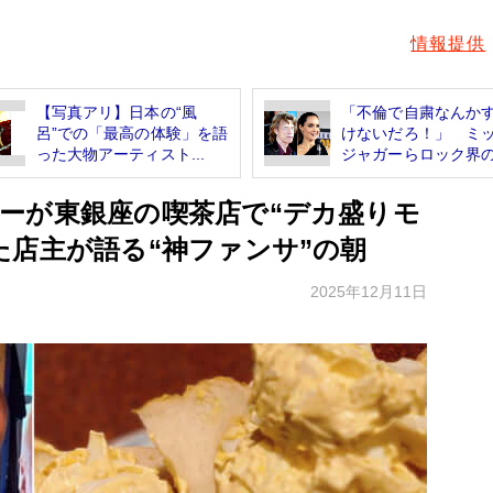
情報提供
【写真アリ】日本の“風
「不倫で自粛なんか
呂”での「最高の体験」を語
けないだろ！」 ミ
った大物アーティスト...
ジャガーらロック界の.
ーが東銀座の喫茶店で“デカ盛りモ
た店主が語る“神ファンサ”の朝
2025年12月11日