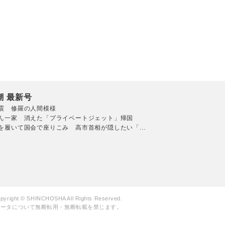
潮 最新号
震 修羅の人間模様
ん一家 消えた「プライベートジェット」帰国
を履いて国会で座りこみ 高市首相が隠したい「...
pyright © SHINCHOSHA All Rights Reserved.
データについて無断転用・無断転載を禁じます。