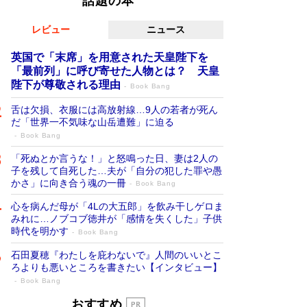
話題の本
レビュー
ニュース
英国で「末席」を用意された天皇陛下を
「最前列」に呼び寄せた人物とは？ 天皇
陛下が尊敬される理由
Book Bang
舌は欠損、衣服には高放射線…9人の若者が死ん
だ「世界一不気味な山岳遭難」に迫る
Book Bang
「死ぬとか言うな！」と怒鳴った日、妻は2人の
子を残して自死した…夫が「自分の犯した罪や愚
かさ」に向き合う魂の一冊
Book Bang
心を病んだ母が「4Lの大五郎」を飲み干しゲロま
みれに…ノブコブ徳井が「感情を失くした」子供
時代を明かす
Book Bang
石田夏穂『わたしを庇わないで』人間のいいとこ
ろよりも悪いところを書きたい【インタビュー】
Book Bang
「叱って伸びるやつは、褒めたらもっと伸
おすすめ