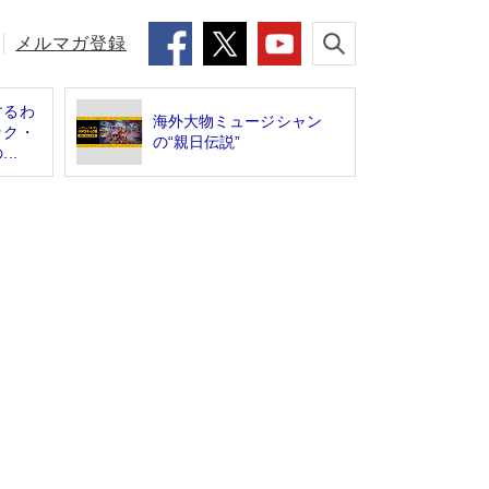
メルマガ登録
するわ
海外大物ミュージシャン
ック・
の“親日伝説”
..