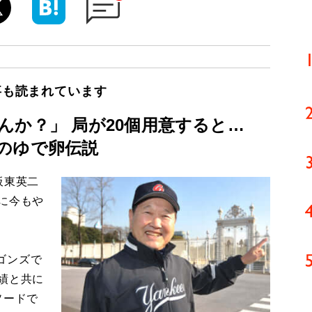
事も読まれています
んか？」 局が20個用意すると…
のゆで卵伝説
板東英二
に今もや
ゴンズで
績と共に
ソードで