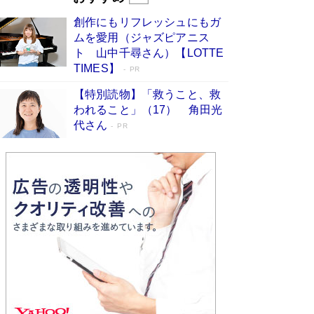
びる」俳優・高嶋政伸が家族に教わっ
創作にもリフレッシュにもガ
た“人を育てるコツ”…芸への考え方を明か
ムを愛用（ジャズピアニス
す
Book Bang
ト 山中千尋さん）【LOTTE
「『火垂るの墓』は、大嘘である」原作者が抱き
TIMES】
PR
続けた“自責の念”とは…「自己憐憫は描きたくな
い」監督が徹底的にこだわったこと（後編） #
【特別読物】「救うこと、救
戦争の記憶
Book Bang
われること」（17） 角田光
代さん
美輪明宏 晩年の回答を集めた『ほほえんで生き
PR
るための人生相談』がランクイン［エンターテイ
メントベストセラー］
Book Bang
「宇宙兄弟」最終46巻がベストセラー1位 宇宙
開発への関心を押し上げた18年の物語に幕 特装
版には「宇宙で描かれたマンガ」も収録
Book Bang
「不意に涙が出そうに…」高嶋政伸が明かし
た“13歳の娘を暴行する役”への葛藤 インティマ
シーコーディネーターに支えられたNHK『大奥』
の裏側
Book Bang