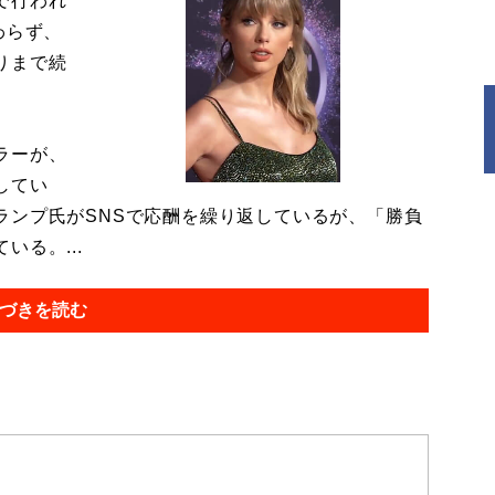
で行われ
わらず、
りまで続
。
ラーが、
してい
ランプ氏がSNSで応酬を繰り返しているが、「勝負
る。...
づきを読む