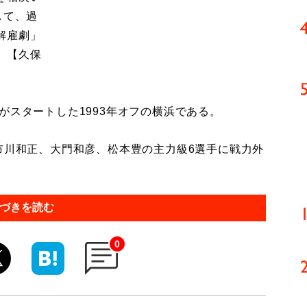
して、過
解雇劇」
。【久保
スタートした1993年オフの横浜である。
市川和正、大門和彦、松本豊の主力級6選手に戦力外
づきを読む
0