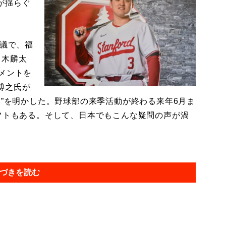
が揺らぐ
会議で、福
々木麟太
メントを
博之氏が
ン”を明かした。野球部の来季活動が終わる来年6月ま
フトもある。そして、日本でもこんな疑問の声が渦
づきを読む