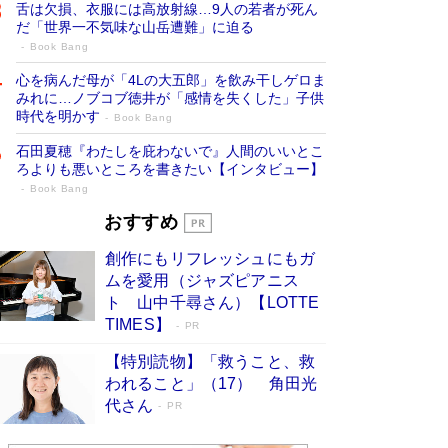
舌は欠損、衣服には高放射線…9人の若者が死ん
だ「世界一不気味な山岳遭難」に迫る
Book Bang
心を病んだ母が「4Lの大五郎」を飲み干しゲロま
みれに…ノブコブ徳井が「感情を失くした」子供
時代を明かす
Book Bang
石田夏穂『わたしを庇わないで』人間のいいとこ
ろよりも悪いところを書きたい【インタビュー】
Book Bang
73歳でも働くしかない 「老後レス時代」
おすすめ
に交通誘導員の独白が話題
Book Bang
創作にもリフレッシュにもガ
「なんで？ そんな馬鹿な……」90歳になった作
ムを愛用（ジャズピアニス
家・阿刀田高さんが、ひとり暮らしの生活を明か
ト 山中千尋さん）【LOTTE
す
Book Bang
TIMES】
PR
追悼・東野圭吾さん 週間ベストセラーランキン
【特別読物】「救うこと、救
グに『容疑者Xの献身』『白夜行』など代表作が
われること」（17） 角田光
並ぶ［文庫ベストセラー］
Book Bang
代さん
PR
和田秀樹の70代、80代向け新書がベスト3を独
占 上半期1位にも選出［新書ベストセラー］