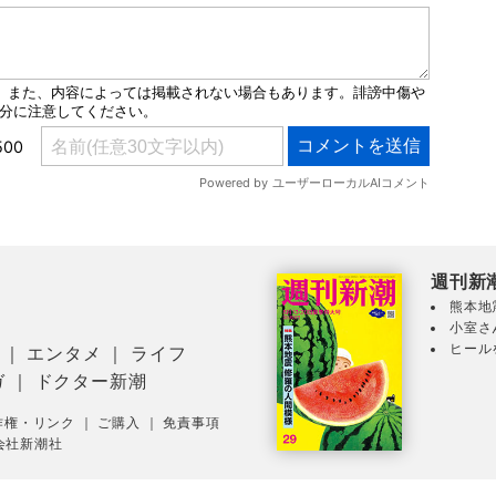
週刊新
熊本地
小室さ
ヒール
｜
エンタメ
｜
ライフ
ガ
｜
ドクター新潮
作権・リンク
｜
ご購入
｜
免責事項
会社新潮社