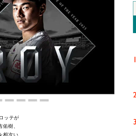
ロッテが
吉佑樹、
を相次い