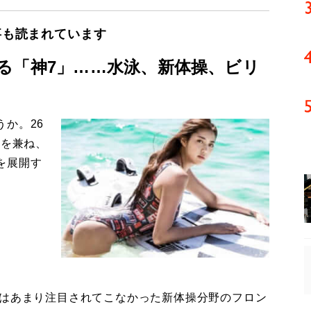
事も読まれています
る「神7」……水泳、新体操、ビリ
か。26
姿を兼ね、
を展開す
はあまり注目されてこなかった新体操分野のフロン