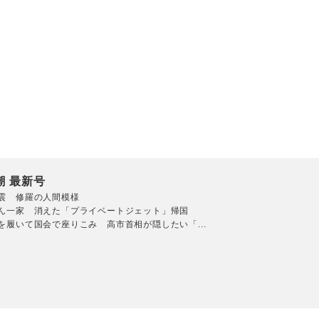
潮 最新号
震 修羅の人間模様
ん一家 消えた「プライベートジェット」帰国
を履いて国会で座りこみ 高市首相が隠したい「...