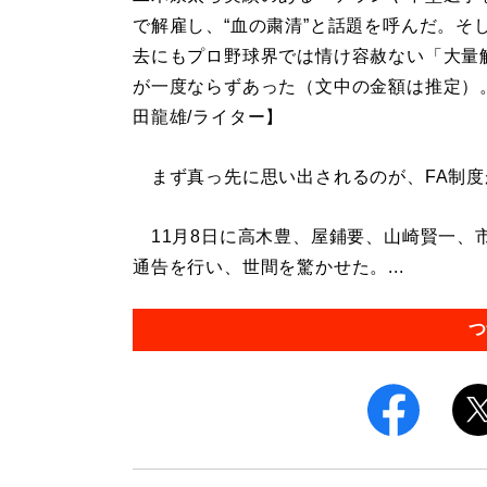
で解雇し、“血の粛清”と話題を呼んだ。そ
去にもプロ野球界では情け容赦ない「大量
が一度ならずあった（文中の金額は推定）
田龍雄/ライター】
まず真っ先に思い出されるのが、FA制度が
11月8日に高木豊、屋鋪要、山崎賢一、
通告を行い、世間を驚かせた。...
つ