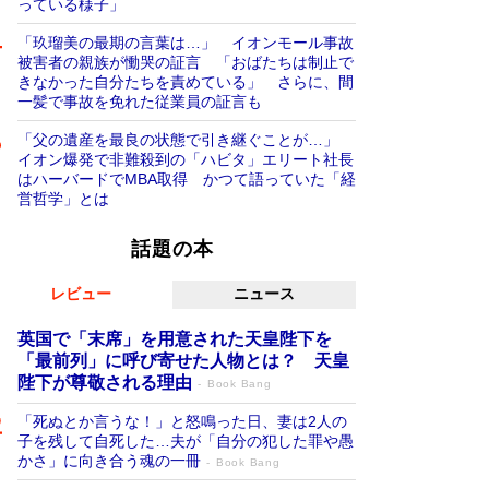
っている様子」
「玖瑠美の最期の言葉は…」 イオンモール事故
被害者の親族が慟哭の証言 「おばたちは制止で
きなかった自分たちを責めている」 さらに、間
一髪で事故を免れた従業員の証言も
「父の遺産を最良の状態で引き継ぐことが…」
イオン爆発で非難殺到の「ハビタ」エリート社長
はハーバードでMBA取得 かつて語っていた「経
営哲学」とは
話題の本
レビュー
ニュース
英国で「末席」を用意された天皇陛下を
「最前列」に呼び寄せた人物とは？ 天皇
陛下が尊敬される理由
Book Bang
「死ぬとか言うな！」と怒鳴った日、妻は2人の
子を残して自死した…夫が「自分の犯した罪や愚
かさ」に向き合う魂の一冊
Book Bang