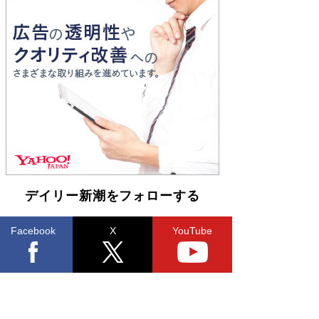
Book Bang
「『火垂るの墓』は、大嘘である」原作者が抱き
続けた“自責の念”とは…「自己憐憫は描きたくな
い」監督が徹底的にこだわったこと（後編） #
戦争の記憶
Book Bang
デイリー新潮をフォローする
Facebook
X
YouTube