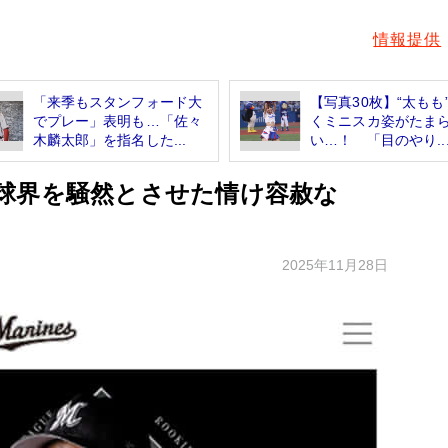
情報提供
「来季もスタンフォード大
【写真30枚】“太もも
でプレー」表明も…「佐々
くミニスカ姿がたま
木麟太郎」を指名した...
い…！ 「目のやり..
球界を騒然とさせた情け容赦な
2025年11月28日