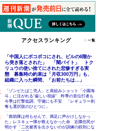
アクセスランキング
一覧
「中国人にボコボコにされ、ビルの6階か
ら突き落とされた」 「闇バイト」 トク
リュウの使い捨てにされた悲惨すぎる実
態 募集時の約束は「月収300万円」も、
組織に入った瞬間、「お前たちは…」
「ゾンビたばこ売人」と肩組みショット「小園海
斗」に注がれる“厳しい視線” 昨季の首位打者も
今季は打撃低調、守備にも不安 「レギュラー剥
奪も選択肢のひとつに」
「救助隊は何もせんで、満足に声かけしなかっ
た」レスキュー隊が救えなかった命 近隣住民が
明かす「二次被害を出さないのが訓練の鉄則にな