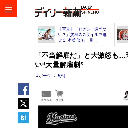
【写真】「セクシー過ぎな
い？」抜群のスタイルで魅
せる“水着”姿も 目...
「不当解雇だ」と大激怒も…
い“大量解雇劇”
スポーツ
野球