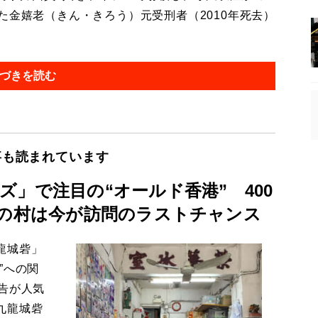
た金嬉老（きん・きろう）元受刑者（2010年死去）
づきを読む
事も読まれています
」で注目の“オールド香港” 400
”の村は今が訪問のラストチャンス
龍城砦」
”への関
告が人気
九龍城砦