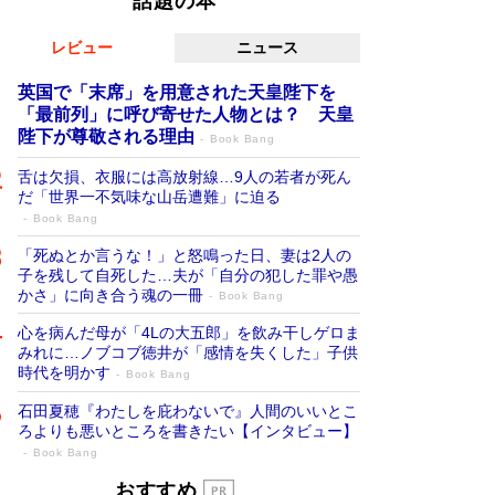
話題の本
レビュー
ニュース
英国で「末席」を用意された天皇陛下を
「最前列」に呼び寄せた人物とは？ 天皇
陛下が尊敬される理由
Book Bang
舌は欠損、衣服には高放射線…9人の若者が死ん
だ「世界一不気味な山岳遭難」に迫る
Book Bang
「死ぬとか言うな！」と怒鳴った日、妻は2人の
子を残して自死した…夫が「自分の犯した罪や愚
かさ」に向き合う魂の一冊
Book Bang
心を病んだ母が「4Lの大五郎」を飲み干しゲロま
みれに…ノブコブ徳井が「感情を失くした」子供
時代を明かす
Book Bang
石田夏穂『わたしを庇わないで』人間のいいとこ
ろよりも悪いところを書きたい【インタビュー】
Book Bang
「叱って伸びるやつは、褒めたらもっと伸
おすすめ