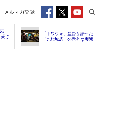
メルマガ登録
香港
「トワウォ」監督が語った
も愛さ
「九龍城砦」の意外な実態