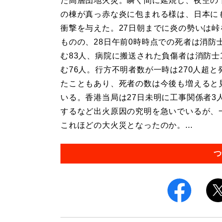
た高層団地火災。瞬く間に延焼し、夜空の
の棟が真っ赤な炎に包まれる様は、日本に
衝撃を与えた。27日朝までに炎の勢いは峠
ものの、28日午前0時時点での死者は消防
む83人、病院に搬送された負傷者は消防士
む76人。行方不明者数が一時は270人超と
たこともあり、死者の数は今後も増えると
いる。香港当局は27日未明に工事関係者3
するなど出火原因の究明を急いでいるが、
これほどの大火災となったのか。...
つ