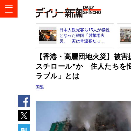
日本人観光客ら15人が犠牲
となった韓国「射撃場火
災」 実は常連客だっ...
【香港・高層団地火災】被害拡
スチロール”か 住人たちを
ラブル」とは
国際