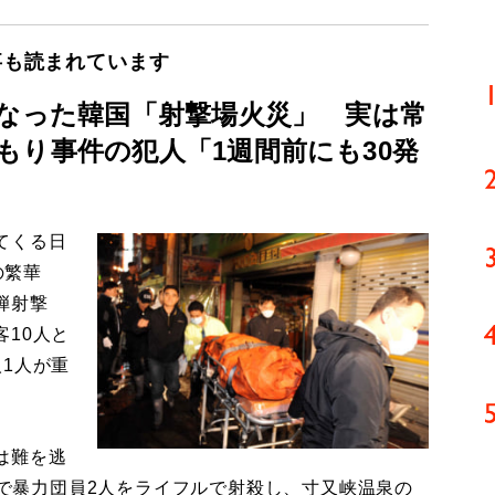
事も読まれています
となった韓国「射撃場火災」 実は常
もり事件の犯人「1週間前にも30発
てくる日
の繁華
弾射撃
10人と
1人が重
は難を逃
岡県で暴力団員2人をライフルで射殺し、寸又峡温泉の