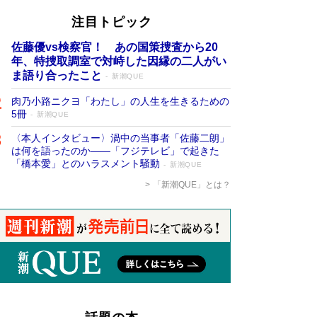
注目トピック
佐藤優vs検察官！ あの国策捜査から20
年、特捜取調室で対峙した因縁の二人がい
ま語り合ったこと
新潮QUE
肉乃小路ニクヨ「わたし」の人生を生きるための
5冊
新潮QUE
〈本人インタビュー〉渦中の当事者「佐藤二朗」
は何を語ったのか――「フジテレビ」で起きた
「橋本愛」とのハラスメント騒動
新潮QUE
「新潮QUE」とは？