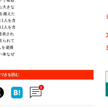
下で複数
も大きな
を越えた
士1人を含
11人を含
発表され
見られて
人を逮捕
一体なぜ
づきを読む
0