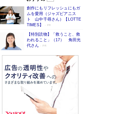
びる」俳優・高嶋政伸が家族に教わっ
創作にもリフレッシュにもガ
た“人を育てるコツ”…芸への考え方を明か
ムを愛用（ジャズピアニス
す
Book Bang
ト 山中千尋さん）【LOTTE
「『火垂るの墓』は、大嘘である」原作者が抱き
TIMES】
PR
続けた“自責の念”とは…「自己憐憫は描きたくな
い」監督が徹底的にこだわったこと（後編） #
【特別読物】「救うこと、救
戦争の記憶
Book Bang
われること」（17） 角田光
代さん
美輪明宏 晩年の回答を集めた『ほほえんで生き
PR
るための人生相談』がランクイン［エンターテイ
メントベストセラー］
Book Bang
「宇宙兄弟」最終46巻がベストセラー1位 宇宙
開発への関心を押し上げた18年の物語に幕 特装
版には「宇宙で描かれたマンガ」も収録
Book Bang
「不意に涙が出そうに…」高嶋政伸が明かし
た“13歳の娘を暴行する役”への葛藤 インティマ
シーコーディネーターに支えられたNHK『大奥』
の裏側
Book Bang