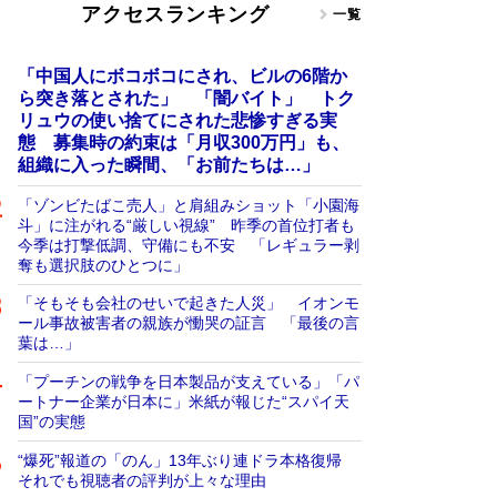
アクセスランキング
一覧
「中国人にボコボコにされ、ビルの6階か
ら突き落とされた」 「闇バイト」 トク
リュウの使い捨てにされた悲惨すぎる実
態 募集時の約束は「月収300万円」も、
組織に入った瞬間、「お前たちは…」
「ゾンビたばこ売人」と肩組みショット「小園海
斗」に注がれる“厳しい視線” 昨季の首位打者も
今季は打撃低調、守備にも不安 「レギュラー剥
奪も選択肢のひとつに」
「そもそも会社のせいで起きた人災」 イオンモ
ール事故被害者の親族が慟哭の証言 「最後の言
葉は…」
「プーチンの戦争を日本製品が支えている」「パ
ートナー企業が日本に」米紙が報じた“スパイ天
国”の実態
“爆死”報道の「のん」13年ぶり連ドラ本格復帰
それでも視聴者の評判が上々な理由