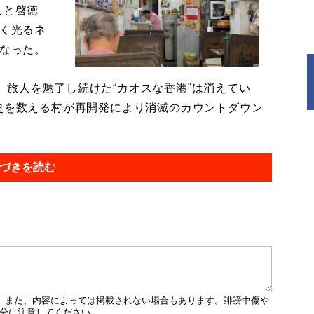
こと啓徳
しく光るネ
くなった。
旅人を魅了し続けた“カオスな香港”は消えてい
歴史を数える村が再開発により消滅のカウントダウン
づきを読む